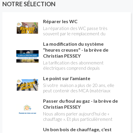
NOTRE SÉLECTION
Réparer les WC
La réparation des WC passe très
souvent par le remplacement du
robinet flotteur. Tuto pour tout vous
La modification du système
expliquer
"heures creuses" - la brève de
Christian PESSEY
La tarification des abonnement
électriques comprend depuis
longtemps deux possibilités : heures
Le point sur l'amiante
pleines, heures creuses. Aujourd'hui
Christian PESSEY vous explique tout
Si votre maison a plus de 20 ans, elle
ce qu'il faut savoir sur la nouvelle
peut contenir des MCA (matériaux
modification du système "heures
contenant de l'amiante) ! Pas de
creuses" qui concerne près de 15
Passer du fioul au gaz - la brève de
panique, on fait le point dans notre
millions de Français !
flash news n°3 spéciale Amiante et
Christian PESSEY
ses dangers avec Christian Pessey
Nous allons parler aujourd’hui de «
chauffage ». Et plus particulièrement
du changement d’énergie. Nous allons
Un bon bois de chauffage, c'est
aborder l’abandon du fioul au profit du