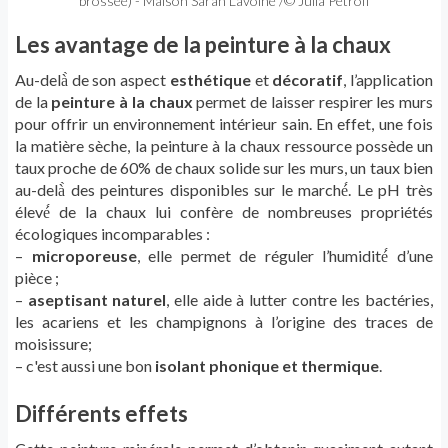
brossée) - Maison Sarah Lavoine /© Julia Petroff
Les avantage de la peinture à la chaux
Au-delà̀ de son aspect
esthétique
et
décoratif
, l’application
de la
peinture à la chaux
permet de laisser respirer les murs
pour offrir un environnement intérieur sain. En effet, une fois
la matière sèche, la peinture à la chaux ressource possède un
taux proche de 60% de chaux solide sur les murs, un taux bien
au-delà̀ des peintures disponibles sur le marché́. Le pH très
élevé́ de la chaux lui confère de nombreuses propriétés
écologiques incomparables :
–
microporeuse
, elle permet de réguler l’humidité́ d’une
pièce ;
–
aseptisant naturel
, elle aide à lutter contre les bactéries,
les acariens et les champignons à l’origine des traces de
moisissure;
– c'est aussi une bon
isolant phonique et thermique
.
Différents effets