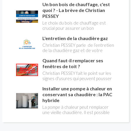
Un bon bois de chauffage, c'est
aborder l’abandon du fioul au profit du
gaz.
quoi ? - La brève de Christian
PESSEY
Le choix du bois de chauffage est
crucial pour assurer un bon
rendement énergétique et limiter
L'entretien de la chaudière gaz
l'impact environnemental. Mais
comment reconnaître un bois de
Christian PESSEY parle de l’entretien
qualité ? Plusieurs critères entrent en
de la chaudière gaz et de votre
jeu : le type d'essence, le taux
système de chauffage central. Si vous
d'humidité, la densité et la saison de
Quand faut-il remplacer ses
avez un système par radiateurs ou un
coupe.
plancher chauffant, qui sont alimentés
fenêtres de toit ?
par une chaudière au gaz, vous devez
Christian PESSEY fait le point sur les
faire entretenir celle-ci une fois par
signes d'usures qui peuvent pousser
an, que vous soyez locataire ou
au remplacement des fenêtres de
propriétaire occupant. C’est la même
Installer une pompe à chaleur en
toit. En remplaçant vos fenêtre de toit
chose pour un chauffe-bains au gaz.
vous ferez des économies de
conservant sa chaudière : la PAC
C’est une obligation légale. Si vous ne
chauffage et vous améliorerez le
hybride
le faites pas, votre responsabilité
confort des combles qui en sont
La pompe à chaleur peut remplacer
pourra être engagée en cas
équipées.
une vieille chaudière. Il est possible
d’accident, et vous ne serez pas
aussi de combiner une PAC avec
couvert par votre assurance.
l'énergie initialement utilisée (gaz ou
fioul) : on parle alors de "pompe à