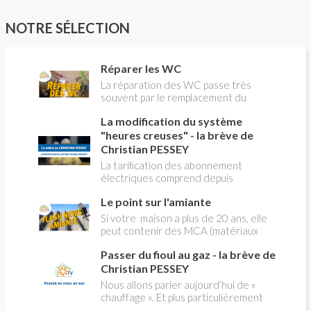
(aujourd'hui très abordable) sera utile pour une
pays. Le plâtre est aussi considéré comme un
quantité significative.
liant dans certaines de ses utilisations :
NOTRE SÉLECTION
lorsque, par exemple, il sert à l’assemblage de
panneaux ou de carreaux de brique ou de
plâtre. Mais, à la différence du ciment et de la
Réparer les WC
chaux, il est utilisé seul, pour sceller un objet ou
pour former un enduit.
La réparation des WC passe très
souvent par le remplacement du
robinet flotteur. Tuto pour tout vous
La modification du système
expliquer
"heures creuses" - la brève de
Christian PESSEY
La tarification des abonnement
électriques comprend depuis
longtemps deux possibilités : heures
Le point sur l'amiante
pleines, heures creuses. Aujourd'hui
Christian PESSEY vous explique tout
Si votre maison a plus de 20 ans, elle
ce qu'il faut savoir sur la nouvelle
peut contenir des MCA (matériaux
modification du système "heures
contenant de l'amiante) ! Pas de
creuses" qui concerne près de 15
Passer du fioul au gaz - la brève de
panique, on fait le point dans notre
millions de Français !
flash news n°3 spéciale Amiante et
Christian PESSEY
ses dangers avec Christian Pessey
Nous allons parler aujourd’hui de «
chauffage ». Et plus particulièrement
du changement d’énergie. Nous allons