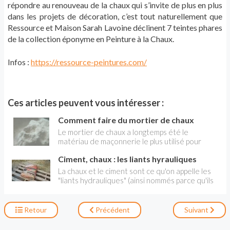
répondre au renouveau de la chaux qui s’invite de plus en plus
dans les projets de décoration, c’est tout naturellement que
Ressource et Maison Sarah Lavoine déclinent 7 teintes phares
de la collection éponyme en Peinture à la Chaux.
Infos :
https://ressource-peintures.com/
Ces articles peuvent vous intéresser :
Comment faire du mortier de chaux
Le mortier de chaux a longtemps été le
matériau de maçonnerie le plus utilisé pour
maçonner et notamment pour assembler des
Ciment, chaux : les liants hyrauliques
pierres ou pour réaliser des enduits
notamment intérieurs. Facile à fabriquer car
La chaux et le ciment sont ce qu'on appelle les
utilisant un liant aisé à produire, il reste très
"liants hydrauliques" (ainsi nommés parce qu'ils
employé, surtout pour la restauration des
durcissent au contact de l'eau). Ils doivent faire
vieilles demeures et des bâtiments historiques.
l’objet d’une sélection rigoureuse, en fonction
Comme toujours, de bons outils bien
de l’ouvrage à réaliser. Sachez accorder les
Retour
Précédent
Suivant
sélectionnés sont nécessaires pour tous vos
matériaux avec l’environnement et utilisez,
travaux de maçonnerie . Une bétonnière
pour les constructions extérieures, la pierre de