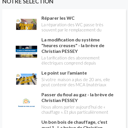
NOTRE SÉLECTION
Réparer les WC
La réparation des WC passe très
souvent par le remplacement du
robinet flotteur. Tuto pour tout vous
La modification du système
expliquer
"heures creuses" - la brève de
Christian PESSEY
La tarification des abonnement
électriques comprend depuis
longtemps deux possibilités : heures
Le point sur l'amiante
pleines, heures creuses. Aujourd'hui
Christian PESSEY vous explique tout
Si votre maison a plus de 20 ans, elle
ce qu'il faut savoir sur la nouvelle
peut contenir des MCA (matériaux
modification du système "heures
contenant de l'amiante) ! Pas de
creuses" qui concerne près de 15
Passer du fioul au gaz - la brève de
panique, on fait le point dans notre
millions de Français !
flash news n°3 spéciale Amiante et
Christian PESSEY
ses dangers avec Christian Pessey
Nous allons parler aujourd’hui de «
chauffage ». Et plus particulièrement
du changement d’énergie. Nous allons
Un bon bois de chauffage, c'est
aborder l’abandon du fioul au profit du
gaz.
quoi ? - La brève de Christian