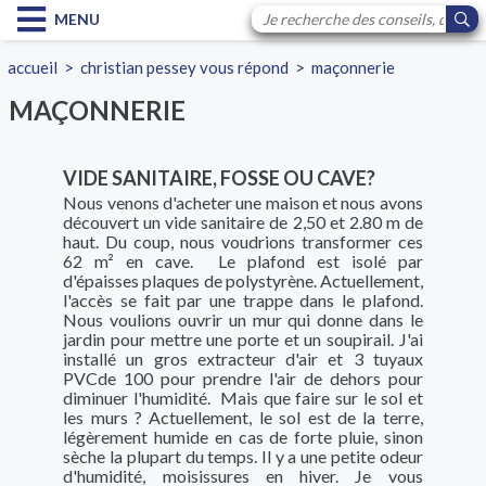
MENU
accueil
>
christian pessey vous répond
>
maçonnerie
MAÇONNERIE
VIDE SANITAIRE, FOSSE OU CAVE?
Nous venons d'acheter une maison et nous avons
découvert un vide sanitaire de 2,50 et 2.80 m de
haut. Du coup, nous voudrions transformer ces
62 m² en cave. Le plafond est isolé par
d'épaisses plaques de polystyrène. Actuellement,
l'accès se fait par une trappe dans le plafond.
Nous voulions ouvrir un mur qui donne dans le
jardin pour mettre une porte et un soupirail. J'ai
installé un gros extracteur d'air et 3 tuyaux
PVCde 100 pour prendre l'air de dehors pour
diminuer l'humidité. Mais que faire sur le sol et
les murs ? Actuellement, le sol est de la terre,
légèrement humide en cas de forte pluie, sinon
sèche la plupart du temps. Il y a une petite odeur
d'humidité, moisissures en hiver. Je vous