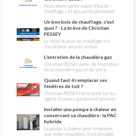
ses dangers avec Christian Pessey
Nous allons parler aujourd’hui de «
chauffage ». Et plus particulièrement
du changement d’énergie. Nous allons
Un bon bois de chauffage, c'est
aborder l’abandon du fioul au profit du
gaz.
quoi ? - La brève de Christian
PESSEY
Le choix du bois de chauffage est
crucial pour assurer un bon
rendement énergétique et limiter
L'entretien de la chaudière gaz
l'impact environnemental. Mais
comment reconnaître un bois de
Christian PESSEY parle de l’entretien
qualité ? Plusieurs critères entrent en
de la chaudière gaz et de votre
jeu : le type d'essence, le taux
système de chauffage central. Si vous
d'humidité, la densité et la saison de
Quand faut-il remplacer ses
avez un système par radiateurs ou un
coupe.
plancher chauffant, qui sont alimentés
fenêtres de toit ?
par une chaudière au gaz, vous devez
Christian PESSEY fait le point sur les
faire entretenir celle-ci une fois par
signes d'usures qui peuvent pousser
an, que vous soyez locataire ou
au remplacement des fenêtres de
propriétaire occupant. C’est la même
Installer une pompe à chaleur en
toit. En remplaçant vos fenêtre de toit
chose pour un chauffe-bains au gaz.
vous ferez des économies de
conservant sa chaudière : la PAC
C’est une obligation légale. Si vous ne
chauffage et vous améliorerez le
hybride
le faites pas, votre responsabilité
confort des combles qui en sont
La pompe à chaleur peut remplacer
pourra être engagée en cas
équipées.
une vieille chaudière. Il est possible
d’accident, et vous ne serez pas