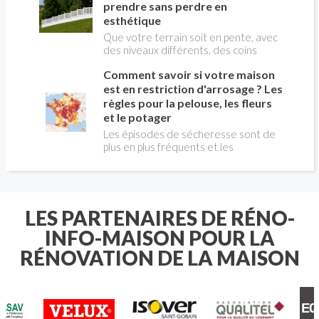
peuvent vous faire gagner du temps…
très compliquée.
prendre sans perdre en
et parfois éviter une facture
esthétique
importante.
Que votre terrain soit en pente, avec
des niveaux différents, des coins
bizarres ou des tailles hors du
Comment savoir si votre maison
commun : découvrez comment poser
une clôture en PVC qui s'ajuste
est en restriction d'arrosage ? Les
parfaitement à votre espace. Nos
règles pour la pelouse, les fleurs
astuces vous aideront à garder un
et le potager
rendu uniforme, résistant et
Les épisodes de sécheresse sont de
esthétique, sans que cela n'affecte la
plus en plus fréquents et les
beauté de votre extérieur.
restrictions d'arrosage concernent
désormais de nombreuses communes
françaises chaque été. Avant
d'arroser votre pelouse , vos massifs
de fleurs ou votre potager , il est
LES PARTENAIRES DE RÉNO-
essentiel de connaître les règles
INFO-MAISON POUR LA
applicables à votre domicile.
RÉNOVATION DE LA MAISON