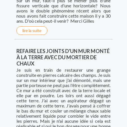
Sur un mur, faut-il plus se méfier plus d'une
fissure verticale que d'une horizontale? Nous
avons le double phénomène récent alors que
nous avons fait construire cette maison il y a 30
ans. D'où cela peut-il venir? Merci Gilles
lire la suite
REFAIRE LES JOINTS D'UN MUR MONTÉ
À LA TERRE AVEC DU MORTIER DE
CHAUX
Je suis en train de restaurer une grange
construite en pierres calcaire des champs. Je suis
sur un mur intérieur que j'ai démonté, mais une
partie porteuse ne peut pas l'être complètement.
Ce mur a été construit avec de la terre locale et
elle par en poudre. Les loirs ont aussi dégagé
cette terre. J'ai avec un aspirateur dégagé un
maximum de cette terre. J'avais pensé à coffrer
le bas du mur et couler un mélange chaux sable
relativement liquide pour combler le vide entre
les pierres. Mais je n'ai aucune idée si cela est
réalisable et si oui le bon dosage pour une bonne