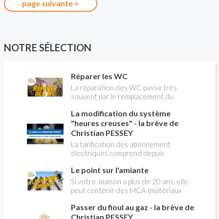
page suivante >
NOTRE SÉLECTION
Réparer les WC
La réparation des WC passe très
souvent par le remplacement du
robinet flotteur. Tuto pour tout vous
La modification du système
expliquer
"heures creuses" - la brève de
Christian PESSEY
La tarification des abonnement
électriques comprend depuis
longtemps deux possibilités : heures
Le point sur l'amiante
pleines, heures creuses. Aujourd'hui
Christian PESSEY vous explique tout
Si votre maison a plus de 20 ans, elle
ce qu'il faut savoir sur la nouvelle
peut contenir des MCA (matériaux
modification du système "heures
contenant de l'amiante) ! Pas de
creuses" qui concerne près de 15
Passer du fioul au gaz - la brève de
panique, on fait le point dans notre
millions de Français !
flash news n°3 spéciale Amiante et
Christian PESSEY