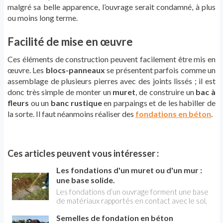
malgré sa belle apparence, l’ouvrage serait condamné, à plus
ou moins long terme.
Facilité de mise en œuvre
Ces éléments de construction peuvent facilement être mis en
œuvre. Les
blocs-panneaux
se présentent parfois comme un
assemblage de plusieurs pierres avec des joints lissés ; il est
donc très simple de monter un
muret
, de construire un
bac à
fleurs
ou un
banc rustique
en parpaings et de les habiller de
la sorte. Il faut néanmoins réaliser des
fondations en béton
.
Ces articles peuvent vous intéresser :
Les fondations d'un muret ou d'un mur :
une base solide.
Les fondations d’un ouvrage forment une base
de matériaux rapportés en contact avec le sol,
qu’elles soient coulées en rigole ou en aires
Semelles de fondation en béton
bétonnées (dalles) étendues sur un sol