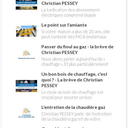
Christian PESSEY
La tarification des abonnement
électriques comprend depuis
longtemps deux possibilités : heures
Le point sur l'amiante
pleines, heures creuses. Aujourd'hui
Christian PESSEY vous explique tout
Si votre maison a plus de 20 ans, elle
ce qu'il faut savoir sur la nouvelle
peut contenir des MCA (matériaux
modification du système "heures
contenant de l'amiante) ! Pas de
creuses" qui concerne près de 15
Passer du fioul au gaz - la brève de
panique, on fait le point dans notre
millions de Français !
flash news n°3 spéciale Amiante et
Christian PESSEY
ses dangers avec Christian Pessey
Nous allons parler aujourd’hui de «
chauffage ». Et plus particulièrement
du changement d’énergie. Nous allons
Un bon bois de chauffage, c'est
aborder l’abandon du fioul au profit du
gaz.
quoi ? - La brève de Christian
PESSEY
Le choix du bois de chauffage est
crucial pour assurer un bon
rendement énergétique et limiter
L'entretien de la chaudière gaz
l'impact environnemental. Mais
comment reconnaître un bois de
Christian PESSEY parle de l’entretien
qualité ? Plusieurs critères entrent en
de la chaudière gaz et de votre
jeu : le type d'essence, le taux
système de chauffage central. Si vous
d'humidité, la densité et la saison de