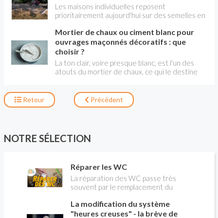
renforcé de pierres ou de granulats (hérisson) .
Les maisons individuelles reposent
prioritairement aujourd'hui sur des semelles en
béton armé, sans sous-sol. Un soin particulier
Mortier de chaux ou ciment blanc pour
doit être apporté au coulage de ce type de
fondations.
ouvrages maçonnés décoratifs : que
choisir ?
La ton clair, voire presque blanc, est l'un des
atouts du mortier de chaux, ce qui le destine
aux ouvrages décoratifs comme à certains
joints. Mai le mortier de ciment blanc a aussi de
sérieux atouts, dont celui de la solidité et de la
Retour
Précédent
résistance. On est donc en droit d'hésiter.
Chacun présente des caractéristiques bien
distinctes, adaptées à des usages spécifiques.
NOTRE SÉLECTION
Réparer les WC
La réparation des WC passe très
souvent par le remplacement du
robinet flotteur. Tuto pour tout vous
La modification du système
expliquer
"heures creuses" - la brève de