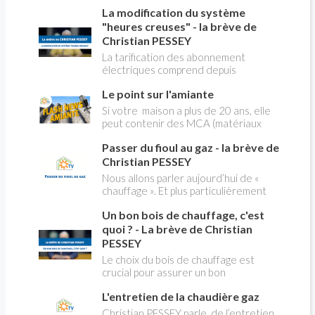
robinet flotteur. Tuto pour tout vous
La modification du système
expliquer
"heures creuses" - la brève de
Christian PESSEY
La tarification des abonnement
électriques comprend depuis
longtemps deux possibilités : heures
Le point sur l'amiante
pleines, heures creuses. Aujourd'hui
Christian PESSEY vous explique tout
Si votre maison a plus de 20 ans, elle
ce qu'il faut savoir sur la nouvelle
peut contenir des MCA (matériaux
modification du système "heures
contenant de l'amiante) ! Pas de
creuses" qui concerne près de 15
Passer du fioul au gaz - la brève de
panique, on fait le point dans notre
millions de Français !
flash news n°3 spéciale Amiante et
Christian PESSEY
ses dangers avec Christian Pessey
Nous allons parler aujourd’hui de «
chauffage ». Et plus particulièrement
du changement d’énergie. Nous allons
Un bon bois de chauffage, c'est
aborder l’abandon du fioul au profit du
gaz.
quoi ? - La brève de Christian
PESSEY
Le choix du bois de chauffage est
crucial pour assurer un bon
rendement énergétique et limiter
L'entretien de la chaudière gaz
l'impact environnemental. Mais
comment reconnaître un bois de
Christian PESSEY parle de l’entretien