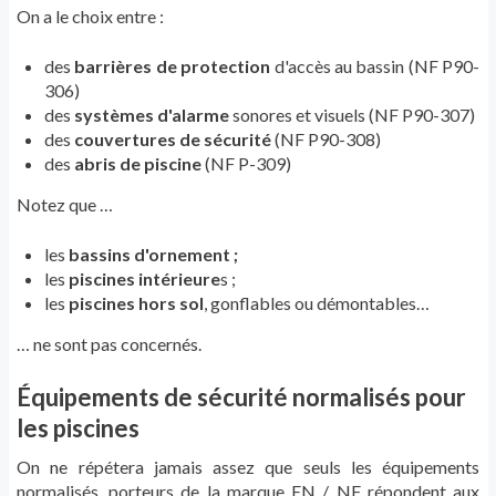
On a le choix entre :
des
barrières de protection
d'accès au bassin (NF P90-
306)
des
systèmes d'alarme
sonores et visuels (
NF P90-307)
des
couvertures de sécurité
(NF P90-308)
des
abris de piscine
(NF P-309)
Notez que …
les
bassins d'ornement ;
les
piscines intérieure
s ;
les
piscines hors sol
, gonflables ou démontables…
… ne sont pas concernés.
Équipements de sécurité normalisés pour
les piscines
On ne répétera jamais assez que seuls les équipements
normalisés, porteurs de la marque EN / NF répondent aux