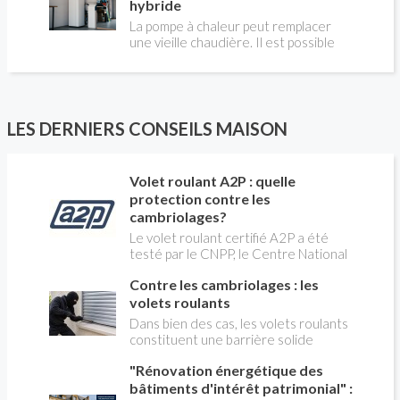
chauffage et vous améliorerez le
hybride
le faites pas, votre responsabilité
confort des combles qui en sont
La pompe à chaleur peut remplacer
pourra être engagée en cas
équipées.
une vieille chaudière. Il est possible
d’accident, et vous ne serez pas
aussi de combiner une PAC avec
couvert par votre assurance.
l'énergie initialement utilisée (gaz ou
fioul) : on parle alors de "pompe à
chaleur hybride". Comment ça marche?
Est-ce intéressant économiquement?
LES DERNIERS CONSEILS MAISON
Peut-on bénéficier d'aides comme le
CITE? Valérie LAPLAGNE, du Conseil
d'Administration de l' AFPAC
Volet roulant A2P : quelle
(Association Française pour les
protection contre les
Pompes à Chaleur), répond aux
cambriolages?
questions de Christian PESSEY,
journaliste de la construction, en
Le volet roulant certifié A2P a été
charge de l'émission LA MAISON DE
testé par le CNPP, le Centre National
CHRISTIAN TV sur RÉNO-INFO-
de Prévention et de Protection,
MAISON.com et les plateformes de
Contre les cambriolages : les
organisme français indépendant
podcast.
fondé en 1956 par les sociétés
volets roulants
d'assurance pour tester la résistanc
Dans bien des cas, les volets roulants
des serrures, portes, fenêtres et les
constituent une barrière solide
ouvertures en général. Il est expert
contre les cambriolages. partant du
dans la prévention et la maîtrise des
"Rénovation énergétique des
principe qu'il est plus facile de
risques (incendie, explosion, sûreté,
s'attaquer à des volets battants qu'à
bâtiments d'intérêt patrimonial" :
malveillance et cybersécurité).