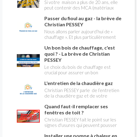
Christian PESSEY vous explique tout
Si votre maison a plus de 20 ans, elle
ce qu'il faut savoir sur la nouvelle
peut contenir des MCA (matériaux
modification du système "heures
contenant de l'amiante) ! Pas de
creuses" qui concerne près de 15
Passer du fioul au gaz - la brève de
panique, on fait le point dans notre
millions de Français !
flash news n°3 spéciale Amiante et
Christian PESSEY
ses dangers avec Christian Pessey
Nous allons parler aujourd’hui de «
chauffage ». Et plus particulièrement
du changement d’énergie. Nous allons
Un bon bois de chauffage, c'est
aborder l’abandon du fioul au profit du
gaz.
quoi ? - La brève de Christian
PESSEY
Le choix du bois de chauffage est
crucial pour assurer un bon
rendement énergétique et limiter
L'entretien de la chaudière gaz
l'impact environnemental. Mais
comment reconnaître un bois de
Christian PESSEY parle de l’entretien
qualité ? Plusieurs critères entrent en
de la chaudière gaz et de votre
jeu : le type d'essence, le taux
système de chauffage central. Si vous
d'humidité, la densité et la saison de
Quand faut-il remplacer ses
avez un système par radiateurs ou un
coupe.
plancher chauffant, qui sont alimentés
fenêtres de toit ?
par une chaudière au gaz, vous devez
Christian PESSEY fait le point sur les
faire entretenir celle-ci une fois par
signes d'usures qui peuvent pousser
an, que vous soyez locataire ou
au remplacement des fenêtres de
propriétaire occupant. C’est la même
Installer une pompe à chaleur en
toit. En remplaçant vos fenêtre de toit