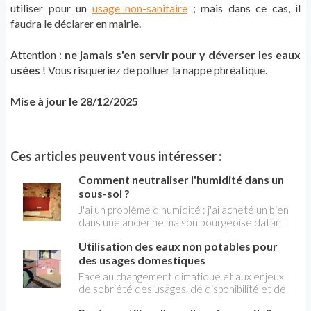
utiliser pour un
usage non-sanitaire
; mais dans ce cas, il
faudra le déclarer en mairie.
Attention :
ne jamais s'en servir pour y déverser les eaux
usées
! Vous risqueriez de polluer la nappe phréatique.
Mise à jour le 28/12/2025
Ces articles peuvent vous intéresser :
Comment neutraliser l'humidité dans un
sous-sol ?
J'ai un problème d'humidité : j'ai acheté un bien
dans une ancienne maison bourgeoise datant
d'avant 1950. Les murs de la-dite maison sont
Utilisation des eaux non potables pour
des murs en pierre d'une épaisseur d'environ
50 cm avec la partie enterrée en contact direct
des usages domestiques
avec la terre (donc l'eau, la terre...sont en
Face au changement climatique et aux enjeux
contact direct avec la pierre). Nos caves sont
de sobriété des usages, de disponibilité et de
dans cette partie enterrée et sont
qualité de la ressource en eau, la France s’est
constituées de pierre apparente. L'ancien