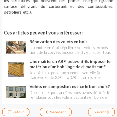
les structures qui délivrent des primes énergie (grande
surface délivrant du carburant et des combustibles,
pétroliers, etc.).
Ces articles peuvent vous intéresser :
Rénovation des volets en bois
La remise en état régulière des volets en bois
tient de la corvée. Impossible d’y échapper tous
les deux ou trois ans, surtout en site exposé,
Une mairie, un ABF, peuvent-ils imposer le
par exemple au bord de la mer. C’est pourquoi
beaucoup préfèrent le PVC, l’aluminium, voire la
matériau d'un habillage de climatiseur ?
résine. Néanmoins en travaillant avec méthode,
Je dois faire poser un panneau vantelle (à
il n'est pas très difficile de rénover les volets
claire-voie) de 2,20 m x 0,90 m, en rez-de-
bois.
chaussée pour masquer un climatiseur. L'étude
Volets en composite : est-ce le bon choix?
a éte faite par un architecte et déposée en
mairie pour être validé par l'Architecte des
Depuis quelques années nous avons décidé de
Bâtiments de France. Je suis dans une zone
remplacer tous les volets battants en bois de
protégée. Le projet a été accepté en vantelle
notre maison. Nous ne voulons plus repartir sur
bois. Peut-on imposer du bois? J'avais soumis de
du bois et voulons éviter le PVC qui, à priori,
l'aluminium, même aspect, plus solide dans une
vieilli mal et l'aluminium qui outre des soucis de
Retour
Précédent
Suivant
zone a risque. Réponse négative ! Que puis-je
dilatation n'a pas un aspect"imitation bois"