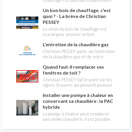
chauffage ». Et plus particulièrement
du changement d’énergie. Nous allons
Un bon bois de chauffage, c'est
aborder l’abandon du fioul au profit du
gaz.
quoi ? - La brève de Christian
PESSEY
Le choix du bois de chauffage est
crucial pour assurer un bon
rendement énergétique et limiter
L'entretien de la chaudière gaz
l'impact environnemental. Mais
comment reconnaître un bois de
Christian PESSEY parle de l’entretien
qualité ? Plusieurs critères entrent en
de la chaudière gaz et de votre
jeu : le type d'essence, le taux
système de chauffage central. Si vous
d'humidité, la densité et la saison de
Quand faut-il remplacer ses
avez un système par radiateurs ou un
coupe.
plancher chauffant, qui sont alimentés
fenêtres de toit ?
par une chaudière au gaz, vous devez
Christian PESSEY fait le point sur les
faire entretenir celle-ci une fois par
signes d'usures qui peuvent pousser
an, que vous soyez locataire ou
au remplacement des fenêtres de
propriétaire occupant. C’est la même
Installer une pompe à chaleur en
toit. En remplaçant vos fenêtre de toit
chose pour un chauffe-bains au gaz.
vous ferez des économies de
conservant sa chaudière : la PAC
C’est une obligation légale. Si vous ne
chauffage et vous améliorerez le
hybride
le faites pas, votre responsabilité
confort des combles qui en sont
La pompe à chaleur peut remplacer
pourra être engagée en cas
équipées.
une vieille chaudière. Il est possible
d’accident, et vous ne serez pas
aussi de combiner une PAC avec
couvert par votre assurance.
l'énergie initialement utilisée (gaz ou