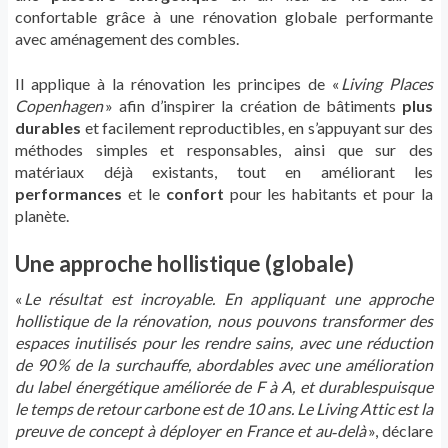
confortable grâce à une rénovation globale performante
avec aménagement des combles.
Il applique à la rénovation les principes de «
Living Places
Copenhagen
»
afin d
’
inspirer la cr
é
ation de b
â
timents
plus
durables
et facilement reproductibles, en s
’
appuyant sur des
m
é
thodes simples et responsables, ainsi que sur des
mat
é
riaux d
é
j
à
existants, tout en am
é
liorant les
performances
et le
confort
pour les habitants et pour la
plan
è
te.
Une approche hollistique (globale)
«
Le résultat est incroyable. En appliquant une approche
hollistique de la rénovation, nous pouvons transformer des
espaces inutilisés pour les rendre sains, avec une réduction
de 90 % de la surchauffe, abordables avec une amélioration
du label énergétique améliorée de F à A, et durablespuisque
le temps de retour carbone est de 10 ans. Le Living Attic est la
preuve de concept à déployer en France et au‑delà
»
, d
é
clare