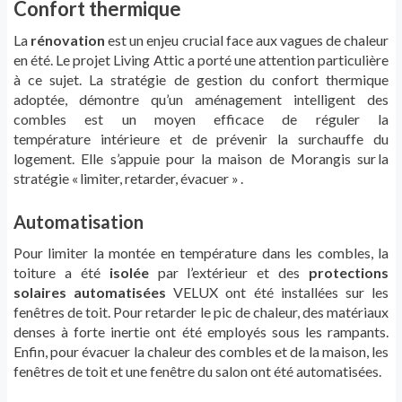
Confort thermique
La
rénovation
est un enjeu crucial face
aux vagues de chaleur
en été. Le projet Living
Attic
a porté une attention particulière
à ce sujet. La stratégie de gestion
du confort thermique
adoptée,
démontre qu’un
aménagement intelligent des
combles est un moyen efficace de réguler
la
température
intérieure et de prévenir
la surchauffe du
logement. Elle s’appuie
pour la maison de Morangis sur
la
strat
é
gie
«
limiter, retarder,
é
vacuer
»
.
Automatisation
Pour limiter la montée en température
dans les combles, la
toiture a été
isolée
par l’extérieur
et
des
protections
solaires automatisées
VELUX
ont été
installées sur les
fenêtres de toit.
Pour retarder le pic de chaleur,
des matériaux
denses à forte inertie ont été employés sous les rampants.
Enfin, pour
évacuer la chaleur des combles et de la maison, les
fenêtres de toit
et une fenêtre du salon
ont été automatisées.