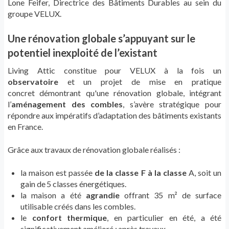
Lone
Feifer
, Directrice des B
â
timents Durables au sein du
groupe VELUX.
Une
rénovation globale s’appuyant sur le
potentiel inexploité de l’existant
Living
Attic
constitue
pour VELUX
à la fois
un
observatoire
et
un projet de mise en pratique
concret
démontrant
qu'une rénovation
globale,
intégrant
l’
aménagement des combles
,
s’avère stratégique pour
répondre aux impératifs d’adaptation des bâtiments existants
en
France.
Grâce aux travaux de rénovation globale réalisés
:
la maison est passée
de la classe F à la classe
A,
soit
un
gain de
5 classes
é
nerg
é
tiques
.
la
maison a été
agrandie
offrant
35 m²
de surface
utilisable
créé
s
dans
les combles.
l
e
confort thermique
,
en particulier
en été
, a été
significativement amélioré
:
apr
è
s travaux,