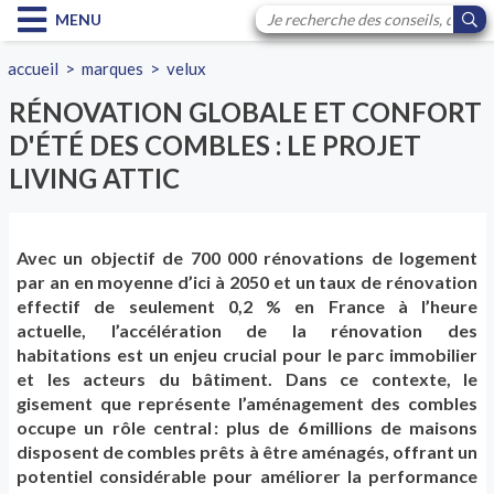
MENU
accueil
>
marques
>
velux
RÉNOVATION GLOBALE ET CONFORT
D'ÉTÉ DES COMBLES : LE PROJET
LIVING ATTIC
Avec un objectif de
700 000
rénovations
de logement
par an en moyenne
d’ici à
20
50
et
un
taux de rénovation
effectif de seulement
0,2
%
en
France
à l’heure
actuelle,
l’accélération de la
rénovation des
habitations
est un enjeu
crucial pour
le
parc immobilier
et les acteurs du bâtiment.
Dans ce contexte, le
gisement que représente l’aménagement des combles
occupe un rôle central
: p
lus
de 6
millions de maisons
disposent de combles pr
ê
ts
à
ê
tre am
é
nag
é
s, offrant un
potentiel consid
é
rable pour am
é
liorer la performance