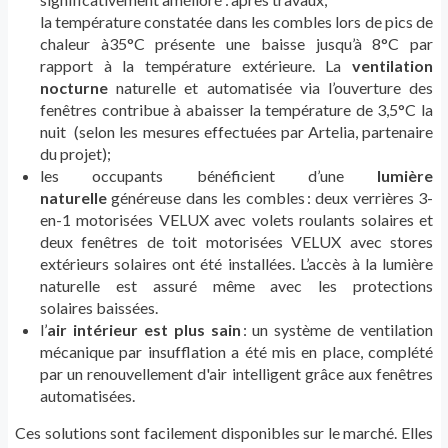
la temp
é
rature
constat
é
e
dans les combles
lors de pics de
chaleur
à
35
°
C
pr
é
sente
une
baisse
jusqu’à
8
°
C
par
rapport
à
la temp
é
rature ext
é
rieure.
La
ventilation
nocturne
naturelle et automatis
é
e
via l
’
ouverture des
fen
ê
tres
contribue à
abaisse
r
la temp
é
rature de
3,5
°
C la
nuit
(selon les mesures effectuées par Artelia, partenaire
du projet);
les
occupants
bénéficient
d’une
lumière
naturelle
généreuse dans les combles
:
deux verrières 3-
en-1 motorisées VELUX avec volets roulants solaires et
deux fenêtres de toit motorisées VELUX avec stores
extérieurs solaires ont été installées.
L’accès à la lumière
naturelle est assuré même avec les protections
solaires
baissées.
l’
air intérieur est plus sain
:
un système de ventilation
mécanique par insufflation
a été mis en place, complété
par un renouvellement d'air
intelligent grâce aux
fenêtres
automatisées.
Ces solutions
sont facilement disponibles sur le marché. Elles