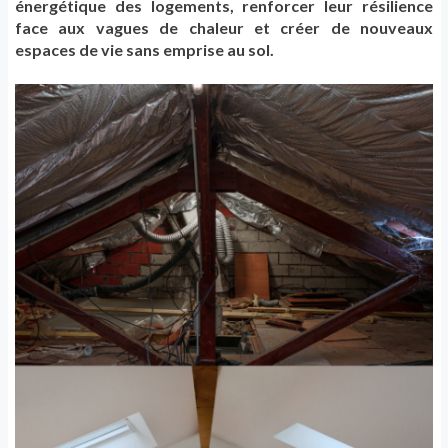
é
nerg
é
tique des logements, renforcer leur r
é
silience
face aux vagues de chaleur et cr
é
er de nouveaux
espaces de vie sans emprise au sol.