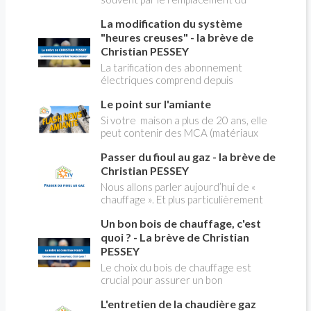
robinet flotteur. Tuto pour tout vous
La modification du système
expliquer
"heures creuses" - la brève de
Christian PESSEY
La tarification des abonnement
électriques comprend depuis
longtemps deux possibilités : heures
Le point sur l'amiante
pleines, heures creuses. Aujourd'hui
Christian PESSEY vous explique tout
Si votre maison a plus de 20 ans, elle
ce qu'il faut savoir sur la nouvelle
peut contenir des MCA (matériaux
modification du système "heures
contenant de l'amiante) ! Pas de
creuses" qui concerne près de 15
Passer du fioul au gaz - la brève de
panique, on fait le point dans notre
millions de Français !
flash news n°3 spéciale Amiante et
Christian PESSEY
ses dangers avec Christian Pessey
Nous allons parler aujourd’hui de «
chauffage ». Et plus particulièrement
du changement d’énergie. Nous allons
Un bon bois de chauffage, c'est
aborder l’abandon du fioul au profit du
gaz.
quoi ? - La brève de Christian
PESSEY
Le choix du bois de chauffage est
crucial pour assurer un bon
rendement énergétique et limiter
L'entretien de la chaudière gaz
l'impact environnemental. Mais