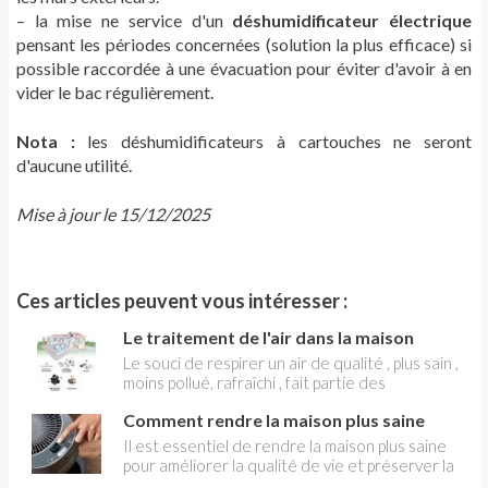
– la mise ne service d'un
déshumidificateur électrique
pensant les périodes concernées (solution la plus efficace) si
possible raccordée à une évacuation pour éviter d'avoir à en
vider le bac régulièrement.
Nota :
les déshumidificateurs à cartouches ne seront
d'aucune utilité.
Mise à jour le 15/12/2025
Ces articles peuvent vous intéresser :
Le traitement de l'air dans la maison
Le souci de respirer un air de qualité , plus sain ,
moins pollué, rafraîchi , fait partie des
préoccupations de confort, au même titre que
Comment rendre la maison plus saine
de bénéficier du chauffage ou de la
climatisation. C’est aujourd’hui possible grâce à
Il est essentiel de rendre la maison plus saine
divers équipements de traitement de l'air ,
pour améliorer la qualité de vie et préserver la
dont il faut savoir apprécier l’efficacité. Sans ce
santé de ceux qui y vivent. Une maison saine