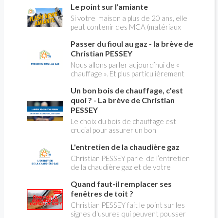
Le point sur l'amiante
pleines, heures creuses. Aujourd'hui
Christian PESSEY vous explique tout
Si votre maison a plus de 20 ans, elle
ce qu'il faut savoir sur la nouvelle
peut contenir des MCA (matériaux
modification du système "heures
contenant de l'amiante) ! Pas de
creuses" qui concerne près de 15
Passer du fioul au gaz - la brève de
panique, on fait le point dans notre
millions de Français !
flash news n°3 spéciale Amiante et
Christian PESSEY
ses dangers avec Christian Pessey
Nous allons parler aujourd’hui de «
chauffage ». Et plus particulièrement
du changement d’énergie. Nous allons
Un bon bois de chauffage, c'est
aborder l’abandon du fioul au profit du
gaz.
quoi ? - La brève de Christian
PESSEY
Le choix du bois de chauffage est
crucial pour assurer un bon
rendement énergétique et limiter
L'entretien de la chaudière gaz
l'impact environnemental. Mais
comment reconnaître un bois de
Christian PESSEY parle de l’entretien
qualité ? Plusieurs critères entrent en
de la chaudière gaz et de votre
jeu : le type d'essence, le taux
système de chauffage central. Si vous
d'humidité, la densité et la saison de
Quand faut-il remplacer ses
avez un système par radiateurs ou un
coupe.
plancher chauffant, qui sont alimentés
fenêtres de toit ?
par une chaudière au gaz, vous devez
Christian PESSEY fait le point sur les
faire entretenir celle-ci une fois par
signes d'usures qui peuvent pousser