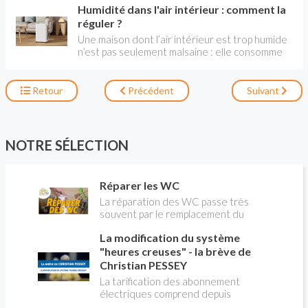
renouvellement, l'air intérieur peut être de 5 à
Humidité dans l'air intérieur : comment la
repose sur plusieurs éléments clés : une bonne
10 fois plus pollué que l'air extérieur, même en
aération, des matériaux non toxiques, une
réguler ?
ville. Le traitement de l'air favorise aussi le
gestion efficace de l’humidité et une propreté
Une maison dont l’air intérieur est trop humide
rafraîchissemen t. La règlementation sur le
régulière.
n’est pas seulement malsaine : elle consomme
sujet est ancienne avec l'arrêté du 22 mars
plus en chauffage, car chauffer un logement
1982 et celui du 24 mars 1983.
humide demande plus d’énergie. Différents
moyen permettent d'y remédier.
Retour
Précédent
Suivant
NOTRE SÉLECTION
Réparer les WC
La réparation des WC passe très
souvent par le remplacement du
robinet flotteur. Tuto pour tout vous
La modification du système
expliquer
"heures creuses" - la brève de
Christian PESSEY
La tarification des abonnement
électriques comprend depuis
longtemps deux possibilités : heures