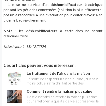
– la mise ne service d'un
déshumidificateur électrique
pensant les périodes concernées (solution la plus efficace) si
possible raccordée à une évacuation pour éviter d'avoir à en
vider le bac régulièrement.
Nota :
les déshumidificateurs à cartouches ne seront
d'aucune utilité.
Mise à jour le 15/12/2025
Ces articles peuvent vous intéresser :
Le traitement de l'air dans la maison
Le souci de respirer un air de qualité , plus sain ,
moins pollué, rafraîchi , fait partie des
préoccupations de confort, au même titre que
Comment rendre la maison plus saine
de bénéficier du chauffage ou de la
climatisation. C’est aujourd’hui possible grâce à
Il est essentiel de rendre la maison plus saine
divers équipements de traitement de l'air ,
pour améliorer la qualité de vie et préserver la
dont il faut savoir apprécier l’efficacité. Sans ce
santé de ceux qui y vivent. Une maison saine