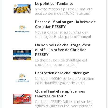
Le point sur l'amiante
pleines, heures creuses. Aujourd'hui
Christian PESSEY vous explique tout
Si votre maison a plus de 20 ans, elle
ce qu'il faut savoir sur la nouvelle
peut contenir des MCA (matériaux
modification du système "heures
contenant de l'amiante) ! Pas de
creuses" qui concerne près de 15
Passer du fioul au gaz - la brève de
panique, on fait le point dans notre
millions de Français !
flash news n°3 spéciale Amiante et
Christian PESSEY
ses dangers avec Christian Pessey
Nous allons parler aujourd’hui de «
chauffage ». Et plus particulièrement
du changement d’énergie. Nous allons
Un bon bois de chauffage, c'est
aborder l’abandon du fioul au profit du
gaz.
quoi ? - La brève de Christian
PESSEY
Le choix du bois de chauffage est
crucial pour assurer un bon
rendement énergétique et limiter
L'entretien de la chaudière gaz
l'impact environnemental. Mais
comment reconnaître un bois de
Christian PESSEY parle de l’entretien
qualité ? Plusieurs critères entrent en
de la chaudière gaz et de votre
jeu : le type d'essence, le taux
système de chauffage central. Si vous
d'humidité, la densité et la saison de
Quand faut-il remplacer ses
avez un système par radiateurs ou un
coupe.
plancher chauffant, qui sont alimentés
fenêtres de toit ?
par une chaudière au gaz, vous devez
Christian PESSEY fait le point sur les
faire entretenir celle-ci une fois par
signes d'usures qui peuvent pousser