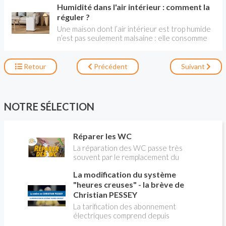
renouvellement, l'air intérieur peut être de 5 à
Humidité dans l'air intérieur : comment la
repose sur plusieurs éléments clés : une bonne
10 fois plus pollué que l'air extérieur, même en
aération, des matériaux non toxiques, une
réguler ?
ville. Le traitement de l'air favorise aussi le
gestion efficace de l’humidité et une propreté
Une maison dont l’air intérieur est trop humide
rafraîchissemen t. La règlementation sur le
régulière.
n’est pas seulement malsaine : elle consomme
sujet est ancienne avec l'arrêté du 22 mars
plus en chauffage, car chauffer un logement
1982 et celui du 24 mars 1983.
humide demande plus d’énergie. Différents
moyen permettent d'y remédier.
Retour
Précédent
Suivant
NOTRE SÉLECTION
Réparer les WC
La réparation des WC passe très
souvent par le remplacement du
robinet flotteur. Tuto pour tout vous
La modification du système
expliquer
"heures creuses" - la brève de
Christian PESSEY
La tarification des abonnement
électriques comprend depuis
longtemps deux possibilités : heures