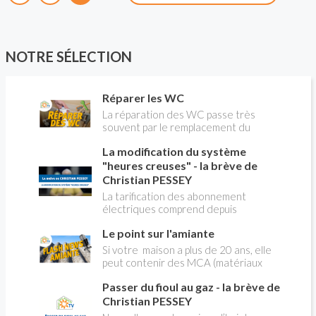
NOTRE SÉLECTION
Réparer les WC
La réparation des WC passe très
souvent par le remplacement du
robinet flotteur. Tuto pour tout vous
La modification du système
expliquer
"heures creuses" - la brève de
Christian PESSEY
La tarification des abonnement
électriques comprend depuis
longtemps deux possibilités : heures
Le point sur l'amiante
pleines, heures creuses. Aujourd'hui
Christian PESSEY vous explique tout
Si votre maison a plus de 20 ans, elle
ce qu'il faut savoir sur la nouvelle
peut contenir des MCA (matériaux
modification du système "heures
contenant de l'amiante) ! Pas de
creuses" qui concerne près de 15
Passer du fioul au gaz - la brève de
panique, on fait le point dans notre
millions de Français !
flash news n°3 spéciale Amiante et
Christian PESSEY
ses dangers avec Christian Pessey