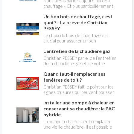
Nous allons parler aujourd’hui de «
chauffage ». Et plus particulièrement
du changement d’énergie. Nous allons
Un bon bois de chauffage, c'est
aborder l’abandon du fioul au profit du
gaz.
quoi ? - La brève de Christian
PESSEY
Le choix du bois de chauffage est
crucial pour assurer un bon
rendement énergétique et limiter
L'entretien de la chaudière gaz
l'impact environnemental. Mais
comment reconnaître un bois de
Christian PESSEY parle de l’entretien
qualité ? Plusieurs critères entrent en
de la chaudière gaz et de votre
jeu : le type d'essence, le taux
système de chauffage central. Si vous
d'humidité, la densité et la saison de
Quand faut-il remplacer ses
avez un système par radiateurs ou un
coupe.
plancher chauffant, qui sont alimentés
fenêtres de toit ?
par une chaudière au gaz, vous devez
Christian PESSEY fait le point sur les
faire entretenir celle-ci une fois par
signes d'usures qui peuvent pousser
an, que vous soyez locataire ou
au remplacement des fenêtres de
propriétaire occupant. C’est la même
Installer une pompe à chaleur en
toit. En remplaçant vos fenêtre de toit
chose pour un chauffe-bains au gaz.
vous ferez des économies de
conservant sa chaudière : la PAC
C’est une obligation légale. Si vous ne
chauffage et vous améliorerez le
hybride
le faites pas, votre responsabilité
confort des combles qui en sont
La pompe à chaleur peut remplacer
pourra être engagée en cas
équipées.
une vieille chaudière. Il est possible
d’accident, et vous ne serez pas
aussi de combiner une PAC avec
couvert par votre assurance.