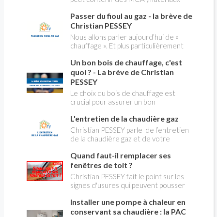
modification du système "heures
contenant de l'amiante) ! Pas de
creuses" qui concerne près de 15
Passer du fioul au gaz - la brève de
panique, on fait le point dans notre
millions de Français !
flash news n°3 spéciale Amiante et
Christian PESSEY
ses dangers avec Christian Pessey
Nous allons parler aujourd’hui de «
chauffage ». Et plus particulièrement
du changement d’énergie. Nous allons
Un bon bois de chauffage, c'est
aborder l’abandon du fioul au profit du
gaz.
quoi ? - La brève de Christian
PESSEY
Le choix du bois de chauffage est
crucial pour assurer un bon
rendement énergétique et limiter
L'entretien de la chaudière gaz
l'impact environnemental. Mais
comment reconnaître un bois de
Christian PESSEY parle de l’entretien
qualité ? Plusieurs critères entrent en
de la chaudière gaz et de votre
jeu : le type d'essence, le taux
système de chauffage central. Si vous
d'humidité, la densité et la saison de
Quand faut-il remplacer ses
avez un système par radiateurs ou un
coupe.
plancher chauffant, qui sont alimentés
fenêtres de toit ?
par une chaudière au gaz, vous devez
Christian PESSEY fait le point sur les
faire entretenir celle-ci une fois par
signes d'usures qui peuvent pousser
an, que vous soyez locataire ou
au remplacement des fenêtres de
propriétaire occupant. C’est la même
Installer une pompe à chaleur en
toit. En remplaçant vos fenêtre de toit
chose pour un chauffe-bains au gaz.
vous ferez des économies de
conservant sa chaudière : la PAC