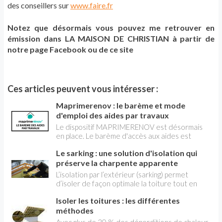
des conseillers sur
www.faire.fr
Notez que désormais vous pouvez me retrouver en
émission dans LA MAISON DE CHRISTIAN à partir de
notre page Facebook ou de ce site
Ces articles peuvent vous intéresser :
Maprimerenov : le barème et mode
d'emploi des aides par travaux
Le dispositif MAPRIMERENOV est désormais
en place. Le barème d'accès aux aides est
formulé sous la forme de 4 catégories pour les
Le sarking : une solution d'isolation qui
particuliers et une 5e pour les copropriétés.
Cela va du bleu (pour les foyers les plus
préserve la charpente apparente
modestes, au jaune, violet et rose en montant
L’isolation par l’extérieur (sarking) permet
dans l'échelle des revenus. Restait à connaître
d’isoler de façon optimale la toiture tout en
le montant des aides pour les différents
préservant la charpente apparente. Cette
travaux et équipements pour les différentes
Isoler les toitures : les différentes
technique permet de garder la surface sous la
"couleurs" de revenu. Vous les trouverez dans
toiture et donc autorise l’aménagement des
méthodes
cet article.
combles sans empiéter sur la surface au sol.
Avec plus de 30 % des déperditions de chaleur