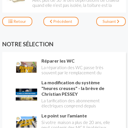
Cette méthode d’isolation en continu à partir
quand elle n’est pas isolée, la toiture est la
d’isolants rigides placés entre la charpente et
première source de gaspillage d’énergie d’une
la couverture procure une isolation haute
maison. Il faut donc l’isoler en priorité. Cette
performance. C’est la charpente qui supporte
isolation protège également contre la chaleur
Retour
Précédent
Suivant
l’isolant par l’intermédiaire de contre-chevrons.
en retardant la transmission de celle-ci aux
combles. Elle est indissociable de l'isolation du
reste de la maison (mur et sols)?
NOTRE SÉLECTION
Réparer les WC
La réparation des WC passe très
souvent par le remplacement du
robinet flotteur. Tuto pour tout vous
La modification du système
expliquer
"heures creuses" - la brève de
Christian PESSEY
La tarification des abonnement
électriques comprend depuis
longtemps deux possibilités : heures
Le point sur l'amiante
pleines, heures creuses. Aujourd'hui
Christian PESSEY vous explique tout
Si votre maison a plus de 20 ans, elle
ce qu'il faut savoir sur la nouvelle
peut contenir des MCA (matériaux