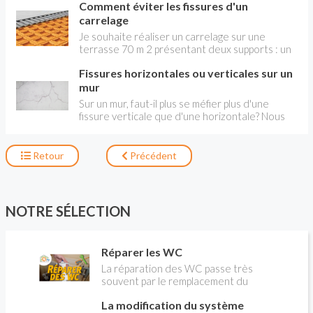
Comment éviter les fissures d'un
carrelage
Je souhaite réaliser un carrelage sur une
terrasse 70 m 2 présentant deux supports : un
vide sanitaire (25m 2 ), partie abritée par un
Fissures horizontales ou verticales sur un
porche, et une chape classique en béton armé
(45m 2 ) à l'air libre. Quelle est la solution
mur
technique que vous me conseillez pour réaliser
Sur un mur, faut-il plus se méfier plus d'une
une pose sans soucis de fissuration dans le
fissure verticale que d'une horizontale? Nous
futur : – pose directe sur support avec joints de
avons le double phénomène récent alors que
dilatation entre les deux supports, – pose sur
nous avons fait construire cette maison il y a 30
une nouvelle chape couvrant les deux supports
ans. D'où cela peut-il venir? Merci Gilles
Retour
Précédent
– pose sur sous-couche de type Schulter –
autre solution. Jean-Pierre
NOTRE SÉLECTION
Réparer les WC
La réparation des WC passe très
souvent par le remplacement du
robinet flotteur. Tuto pour tout vous
La modification du système
expliquer