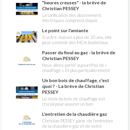
"heures creuses" - la brève de
Christian PESSEY
La tarification des abonnement
électriques comprend depuis
longtemps deux possibilités : heures
Le point sur l'amiante
pleines, heures creuses. Aujourd'hui
Christian PESSEY vous explique tout
Si votre maison a plus de 20 ans, elle
ce qu'il faut savoir sur la nouvelle
peut contenir des MCA (matériaux
modification du système "heures
contenant de l'amiante) ! Pas de
creuses" qui concerne près de 15
Passer du fioul au gaz - la brève de
panique, on fait le point dans notre
millions de Français !
flash news n°3 spéciale Amiante et
Christian PESSEY
ses dangers avec Christian Pessey
Nous allons parler aujourd’hui de «
chauffage ». Et plus particulièrement
du changement d’énergie. Nous allons
Un bon bois de chauffage, c'est
aborder l’abandon du fioul au profit du
gaz.
quoi ? - La brève de Christian
PESSEY
Le choix du bois de chauffage est
crucial pour assurer un bon
rendement énergétique et limiter
L'entretien de la chaudière gaz
l'impact environnemental. Mais
comment reconnaître un bois de
Christian PESSEY parle de l’entretien
qualité ? Plusieurs critères entrent en
de la chaudière gaz et de votre