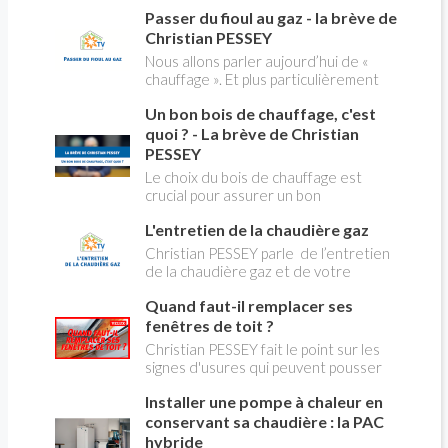
contenant de l'amiante) ! Pas de
creuses" qui concerne près de 15
Passer du fioul au gaz - la brève de
panique, on fait le point dans notre
millions de Français !
flash news n°3 spéciale Amiante et
Christian PESSEY
ses dangers avec Christian Pessey
Nous allons parler aujourd’hui de «
chauffage ». Et plus particulièrement
du changement d’énergie. Nous allons
Un bon bois de chauffage, c'est
aborder l’abandon du fioul au profit du
gaz.
quoi ? - La brève de Christian
PESSEY
Le choix du bois de chauffage est
crucial pour assurer un bon
rendement énergétique et limiter
L'entretien de la chaudière gaz
l'impact environnemental. Mais
comment reconnaître un bois de
Christian PESSEY parle de l’entretien
qualité ? Plusieurs critères entrent en
de la chaudière gaz et de votre
jeu : le type d'essence, le taux
système de chauffage central. Si vous
d'humidité, la densité et la saison de
Quand faut-il remplacer ses
avez un système par radiateurs ou un
coupe.
plancher chauffant, qui sont alimentés
fenêtres de toit ?
par une chaudière au gaz, vous devez
Christian PESSEY fait le point sur les
faire entretenir celle-ci une fois par
signes d'usures qui peuvent pousser
an, que vous soyez locataire ou
au remplacement des fenêtres de
propriétaire occupant. C’est la même
Installer une pompe à chaleur en
toit. En remplaçant vos fenêtre de toit
chose pour un chauffe-bains au gaz.
vous ferez des économies de
conservant sa chaudière : la PAC
C’est une obligation légale. Si vous ne
chauffage et vous améliorerez le
hybride