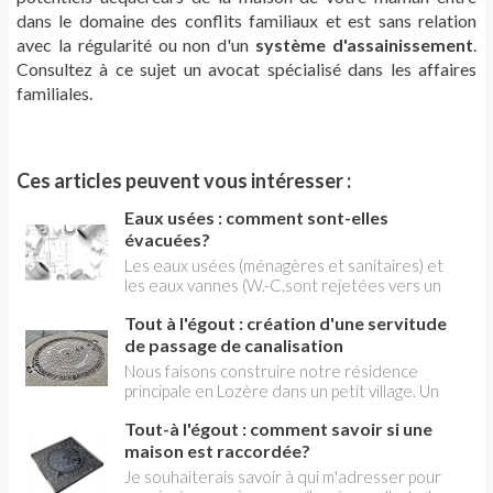
dans le domaine des conflits familiaux et est sans relation
avec la régularité ou non d'un
système d'assainissement
.
Consultez à ce sujet un avocat spécialisé dans les affaires
familiales.
Ces articles peuvent vous intéresser :
Eaux usées : comment sont-elles
évacuées?
Les eaux usées (ménagères et sanitaires) et
les eaux vannes (W.-C.sont rejetées vers un
réseau de collecte. Quand la maison ne
Tout à l'égout : création d'une servitude
dispose que d’une fosse septique, les eaux-
vannes (évacuées par les W.-C.) font l'objet d'un
de passage de canalisation
réseau de canalisations adaptées aux
Nous faisons construire notre résidence
quantités d'effluents à rejeter.. Un réseau
principale en Lozère dans un petit village. Un
d'évacuation est composé de canalisations
problème se pose pour le raccordement au
dont le diamètre tient compte du volume d'eau
Tout-à l'égout : comment savoir si une
réseau collectif d'assainissement. En effet,
à évacuer selon la contenance des appareils
d'après VEOLIA, la carte de zonage est très
maison est raccordée?
sanitaires et ménagers.
ancienne et ne tient pas compte des
Je souhaiterais savoir à qui m'adresser pour
constructions environnantes. Ainsi, pour la