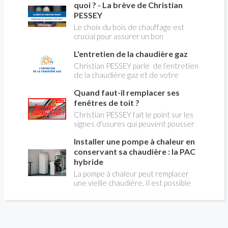
gaz.
quoi ? - La brève de Christian
PESSEY
Le choix du bois de chauffage est
crucial pour assurer un bon
rendement énergétique et limiter
L'entretien de la chaudière gaz
l'impact environnemental. Mais
comment reconnaître un bois de
Christian PESSEY parle de l’entretien
qualité ? Plusieurs critères entrent en
de la chaudière gaz et de votre
jeu : le type d'essence, le taux
système de chauffage central. Si vous
d'humidité, la densité et la saison de
Quand faut-il remplacer ses
avez un système par radiateurs ou un
coupe.
plancher chauffant, qui sont alimentés
fenêtres de toit ?
par une chaudière au gaz, vous devez
Christian PESSEY fait le point sur les
faire entretenir celle-ci une fois par
signes d'usures qui peuvent pousser
an, que vous soyez locataire ou
au remplacement des fenêtres de
propriétaire occupant. C’est la même
Installer une pompe à chaleur en
toit. En remplaçant vos fenêtre de toit
chose pour un chauffe-bains au gaz.
vous ferez des économies de
conservant sa chaudière : la PAC
C’est une obligation légale. Si vous ne
chauffage et vous améliorerez le
hybride
le faites pas, votre responsabilité
confort des combles qui en sont
La pompe à chaleur peut remplacer
pourra être engagée en cas
équipées.
une vieille chaudière. Il est possible
d’accident, et vous ne serez pas
aussi de combiner une PAC avec
couvert par votre assurance.
l'énergie initialement utilisée (gaz ou
fioul) : on parle alors de "pompe à
chaleur hybride". Comment ça marche?