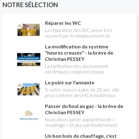
batterie, la Camini Air 2 Solar est sans faucun il
NOTRE SÉLECTION
et assure son autonomie grâce à un panneau
solaire fourni.
Réparer les WC
La réparation des WC passe très
souvent par le remplacement du
robinet flotteur. Tuto pour tout vous
La modification du système
expliquer
"heures creuses" - la brève de
Christian PESSEY
La tarification des abonnement
électriques comprend depuis
longtemps deux possibilités : heures
Le point sur l'amiante
pleines, heures creuses. Aujourd'hui
Christian PESSEY vous explique tout
Si votre maison a plus de 20 ans, elle
ce qu'il faut savoir sur la nouvelle
peut contenir des MCA (matériaux
modification du système "heures
contenant de l'amiante) ! Pas de
creuses" qui concerne près de 15
Passer du fioul au gaz - la brève de
panique, on fait le point dans notre
millions de Français !
flash news n°3 spéciale Amiante et
Christian PESSEY
ses dangers avec Christian Pessey
Nous allons parler aujourd’hui de «
chauffage ». Et plus particulièrement
du changement d’énergie. Nous allons
Un bon bois de chauffage, c'est
aborder l’abandon du fioul au profit du