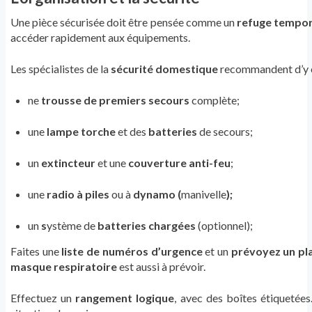
Une pièce sécurisée doit être pensée comme un
refuge tempor
accéder rapidement aux équipements.
Les spécialistes de la
sécurité domestique
recommandent d’y c
ne
trousse de premiers secours
complète;
une
lampe torche
et des
batteries
de secours;
un
extincteur
et une
couverture anti-feu
;
une
radio à piles
ou à
dynamo (
manivelle
);
un
s
ystème de
batteries chargées
(optionnel);
Faites une
liste de numéros d’urgence
et un
prévoyez un pl
masque respiratoire
est aussi à prévoir.
Effectuez un
rangement logique
, avec des boîtes étiquetées