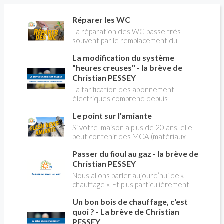
Réparer les WC
La réparation des WC passe très
souvent par le remplacement du
robinet flotteur. Tuto pour tout vous
La modification du système
expliquer
"heures creuses" - la brève de
Christian PESSEY
La tarification des abonnement
électriques comprend depuis
longtemps deux possibilités : heures
Le point sur l'amiante
pleines, heures creuses. Aujourd'hui
Christian PESSEY vous explique tout
Si votre maison a plus de 20 ans, elle
ce qu'il faut savoir sur la nouvelle
peut contenir des MCA (matériaux
modification du système "heures
contenant de l'amiante) ! Pas de
creuses" qui concerne près de 15
Passer du fioul au gaz - la brève de
panique, on fait le point dans notre
millions de Français !
flash news n°3 spéciale Amiante et
Christian PESSEY
ses dangers avec Christian Pessey
Nous allons parler aujourd’hui de «
chauffage ». Et plus particulièrement
du changement d’énergie. Nous allons
Un bon bois de chauffage, c'est
aborder l’abandon du fioul au profit du
gaz.
quoi ? - La brève de Christian
PESSEY