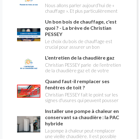
ses dangers avec Christian Pessey
Nous allons parler aujourd’hui de «
chauffage ». Et plus particulièrement
du changement d’énergie. Nous allons
Un bon bois de chauffage, c'est
aborder l’abandon du fioul au profit du
gaz.
quoi ? - La brève de Christian
PESSEY
Le choix du bois de chauffage est
crucial pour assurer un bon
rendement énergétique et limiter
L'entretien de la chaudière gaz
l'impact environnemental. Mais
comment reconnaître un bois de
Christian PESSEY parle de l’entretien
qualité ? Plusieurs critères entrent en
de la chaudière gaz et de votre
jeu : le type d'essence, le taux
système de chauffage central. Si vous
d'humidité, la densité et la saison de
Quand faut-il remplacer ses
avez un système par radiateurs ou un
coupe.
plancher chauffant, qui sont alimentés
fenêtres de toit ?
par une chaudière au gaz, vous devez
Christian PESSEY fait le point sur les
faire entretenir celle-ci une fois par
signes d'usures qui peuvent pousser
an, que vous soyez locataire ou
au remplacement des fenêtres de
propriétaire occupant. C’est la même
Installer une pompe à chaleur en
toit. En remplaçant vos fenêtre de toit
chose pour un chauffe-bains au gaz.
vous ferez des économies de
conservant sa chaudière : la PAC
C’est une obligation légale. Si vous ne
chauffage et vous améliorerez le
hybride
le faites pas, votre responsabilité
confort des combles qui en sont
La pompe à chaleur peut remplacer
pourra être engagée en cas
équipées.
une vieille chaudière. Il est possible
d’accident, et vous ne serez pas