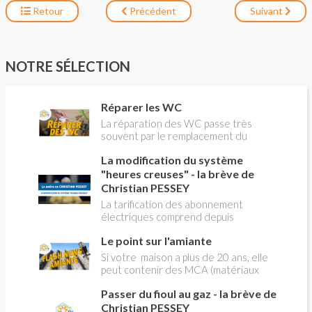
Retour
Précédent
Suivant
NOTRE SÉLECTION
Réparer les WC
La réparation des WC passe très
souvent par le remplacement du
robinet flotteur. Tuto pour tout vous
La modification du système
expliquer
"heures creuses" - la brève de
Christian PESSEY
La tarification des abonnement
électriques comprend depuis
longtemps deux possibilités : heures
Le point sur l'amiante
pleines, heures creuses. Aujourd'hui
Christian PESSEY vous explique tout
Si votre maison a plus de 20 ans, elle
ce qu'il faut savoir sur la nouvelle
peut contenir des MCA (matériaux
modification du système "heures
contenant de l'amiante) ! Pas de
creuses" qui concerne près de 15
Passer du fioul au gaz - la brève de
panique, on fait le point dans notre
millions de Français !
flash news n°3 spéciale Amiante et
Christian PESSEY