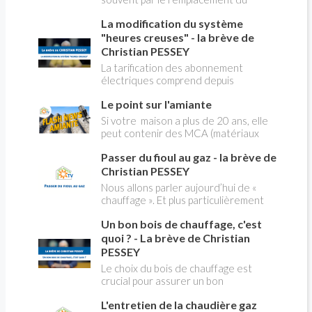
robinet flotteur. Tuto pour tout vous
La modification du système
expliquer
"heures creuses" - la brève de
Christian PESSEY
La tarification des abonnement
électriques comprend depuis
longtemps deux possibilités : heures
Le point sur l'amiante
pleines, heures creuses. Aujourd'hui
Christian PESSEY vous explique tout
Si votre maison a plus de 20 ans, elle
ce qu'il faut savoir sur la nouvelle
peut contenir des MCA (matériaux
modification du système "heures
contenant de l'amiante) ! Pas de
creuses" qui concerne près de 15
Passer du fioul au gaz - la brève de
panique, on fait le point dans notre
millions de Français !
flash news n°3 spéciale Amiante et
Christian PESSEY
ses dangers avec Christian Pessey
Nous allons parler aujourd’hui de «
chauffage ». Et plus particulièrement
du changement d’énergie. Nous allons
Un bon bois de chauffage, c'est
aborder l’abandon du fioul au profit du
gaz.
quoi ? - La brève de Christian
PESSEY
Le choix du bois de chauffage est
crucial pour assurer un bon
rendement énergétique et limiter
L'entretien de la chaudière gaz
l'impact environnemental. Mais