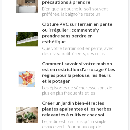
pannes proviennent d'un simple
précautions à prendre
isolation? Régis
une croûte rigide qui protège la
manque d'entretien ou d'un réglage
Bien que la douche lui soit souvent
structure de la déformation et
inadapté, tandis que d'autres
préférée, la baignoire reste un
retarde les effets de l'incendie sur le
nécessitent l'intervention d'un
équipement sanitaire de confort
bois. Néanmoins, un certain nombre
spécialiste. Avant de contacter un
Clôture PVC sur terrain en pente
irremplaçable pour une salle de bain
de précautions sont à prendre pour
dépanneur, quelques vérifications
de qualité. Son installation n'est pas
ou irrégulier : comment s'y
renforcer cette résistance.
peuvent vous faire gagner du temps…
très compliquée.
prendre sans perdre en
et parfois éviter une facture
esthétique
importante.
Que votre terrain soit en pente, avec
des niveaux différents, des coins
bizarres ou des tailles hors du
Comment savoir si votre maison
commun : découvrez comment poser
une clôture en PVC qui s'ajuste
est en restriction d'arrosage ? Les
parfaitement à votre espace. Nos
règles pour la pelouse, les fleurs
astuces vous aideront à garder un
et le potager
rendu uniforme, résistant et
Les épisodes de sécheresse sont de
esthétique, sans que cela n'affecte la
plus en plus fréquents et les
beauté de votre extérieur.
restrictions d'arrosage concernent
Créer un jardin bien-être : les
désormais de nombreuses communes
françaises chaque été. Avant
plantes apaisantes et les herbes
d'arroser votre pelouse , vos massifs
relaxantes à cultiver chez soi
de fleurs ou votre potager , il est
Le jardin est bien plus qu’un simple
essentiel de connaître les règles
espace vert. Pour beaucoup de
applicables à votre domicile.