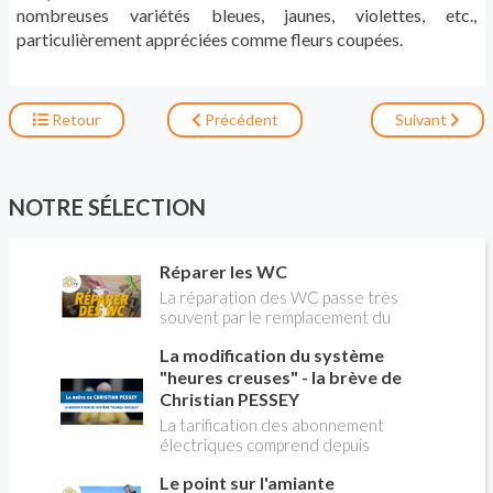
nombreuses variétés bleues, jaunes, violettes, etc.,
particulièrement appréciées comme fleurs coupées.
Retour
Précédent
Suivant
NOTRE SÉLECTION
Réparer les WC
La réparation des WC passe très
souvent par le remplacement du
robinet flotteur. Tuto pour tout vous
La modification du système
expliquer
"heures creuses" - la brève de
Christian PESSEY
La tarification des abonnement
électriques comprend depuis
longtemps deux possibilités : heures
Le point sur l'amiante
pleines, heures creuses. Aujourd'hui