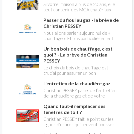
Christian PESSEY vous explique tout
Si votre maison a plus de 20 ans, elle
ce qu'il faut savoir sur la nouvelle
peut contenir des MCA (matériaux
modification du système "heures
contenant de l'amiante) ! Pas de
creuses" qui concerne près de 15
Passer du fioul au gaz - la brève de
panique, on fait le point dans notre
millions de Français !
flash news n°3 spéciale Amiante et
Christian PESSEY
ses dangers avec Christian Pessey
Nous allons parler aujourd’hui de «
chauffage ». Et plus particulièrement
du changement d’énergie. Nous allons
Un bon bois de chauffage, c'est
aborder l’abandon du fioul au profit du
gaz.
quoi ? - La brève de Christian
PESSEY
Le choix du bois de chauffage est
crucial pour assurer un bon
rendement énergétique et limiter
L'entretien de la chaudière gaz
l'impact environnemental. Mais
comment reconnaître un bois de
Christian PESSEY parle de l’entretien
qualité ? Plusieurs critères entrent en
de la chaudière gaz et de votre
jeu : le type d'essence, le taux
système de chauffage central. Si vous
d'humidité, la densité et la saison de
Quand faut-il remplacer ses
avez un système par radiateurs ou un
coupe.
plancher chauffant, qui sont alimentés
fenêtres de toit ?
par une chaudière au gaz, vous devez
Christian PESSEY fait le point sur les
faire entretenir celle-ci une fois par
signes d'usures qui peuvent pousser
an, que vous soyez locataire ou
au remplacement des fenêtres de
propriétaire occupant. C’est la même