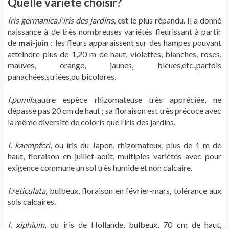
Quelle variété choisir?
Iris germanica,l'iris des jardins,
est le plus répandu. Il a donné
naissance à de très nombreuses variétés fleurissant à partir
de
mai-juin
: les fleurs apparaissent sur des hampes pouvant
atteindre plus de 1,20 m de haut, violettes, blanches, roses,
mauves, orange, jaunes, bleues,etc.,parfois
panachées,striées,ou bicolores.
I.pumila
,autre espèce rhizomateuse très appréciée, ne
dépasse pas 20 cm de haut ; sa floraison est très précoce avec
la même diversité de coloris que l’iris des jardins.
I. kaempferi
, ou iris du Japon, rhizomateux, plus de 1 m de
haut, floraison en juillet-août, multiples variétés avec pour
exigence commune un sol très humide et non calcaire.
I.reticulata
, bulbeux, floraison en février-mars, tolérance aux
sols calcaires.
I. xiphium
, ou iris de Hollande, bulbeux, 70 cm de haut,