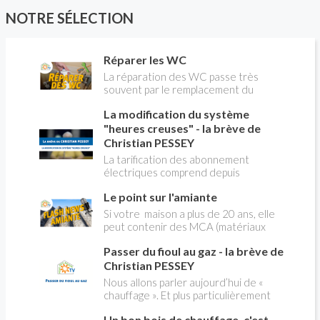
NOTRE SÉLECTION
Réparer les WC
La réparation des WC passe très
souvent par le remplacement du
robinet flotteur. Tuto pour tout vous
La modification du système
expliquer
"heures creuses" - la brève de
Christian PESSEY
La tarification des abonnement
électriques comprend depuis
longtemps deux possibilités : heures
Le point sur l'amiante
pleines, heures creuses. Aujourd'hui
Christian PESSEY vous explique tout
Si votre maison a plus de 20 ans, elle
ce qu'il faut savoir sur la nouvelle
peut contenir des MCA (matériaux
modification du système "heures
contenant de l'amiante) ! Pas de
creuses" qui concerne près de 15
Passer du fioul au gaz - la brève de
panique, on fait le point dans notre
millions de Français !
flash news n°3 spéciale Amiante et
Christian PESSEY
ses dangers avec Christian Pessey
Nous allons parler aujourd’hui de «
chauffage ». Et plus particulièrement
du changement d’énergie. Nous allons
Un bon bois de chauffage, c'est