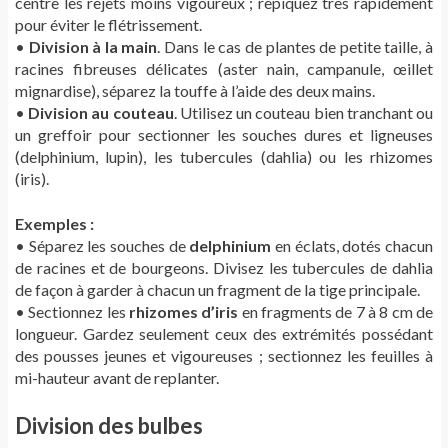
centre les rejets moins vigoureux ; repiquez très rapidement
pour éviter le flétrissement.
•
Division à la main
. Dans le cas de plantes de petite taille, à
racines fibreuses délicates (aster nain, campanule, œillet
mignardise), séparez la touffe à l’aide des deux mains.
•
Division au couteau
. Utilisez un couteau bien tranchant ou
un greffoir pour sectionner les souches dures et ligneuses
(delphinium, lupin), les tubercules (dahlia) ou les rhizomes
(iris).
Exemples :
• Séparez les souches de
delphinium
en éclats, dotés chacun
de racines et de bourgeons. Divisez les tubercules de dahlia
de façon à garder à chacun un fragment de la tige principale.
• Sectionnez les
rhizomes d’iris
en fragments de 7 à 8 cm de
longueur. Gardez seulement ceux des extrémités possédant
des pousses jeunes et vigoureuses ; sectionnez les feuilles à
mi-hauteur avant de replanter.
Division des bulbes