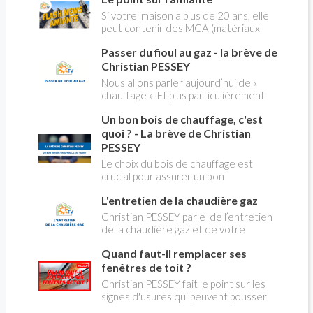
Christian PESSEY vous explique tout
Si votre maison a plus de 20 ans, elle
ce qu'il faut savoir sur la nouvelle
peut contenir des MCA (matériaux
modification du système "heures
contenant de l'amiante) ! Pas de
creuses" qui concerne près de 15
Passer du fioul au gaz - la brève de
panique, on fait le point dans notre
millions de Français !
flash news n°3 spéciale Amiante et
Christian PESSEY
ses dangers avec Christian Pessey
Nous allons parler aujourd’hui de «
chauffage ». Et plus particulièrement
du changement d’énergie. Nous allons
Un bon bois de chauffage, c'est
aborder l’abandon du fioul au profit du
gaz.
quoi ? - La brève de Christian
PESSEY
Le choix du bois de chauffage est
crucial pour assurer un bon
rendement énergétique et limiter
L'entretien de la chaudière gaz
l'impact environnemental. Mais
comment reconnaître un bois de
Christian PESSEY parle de l’entretien
qualité ? Plusieurs critères entrent en
de la chaudière gaz et de votre
jeu : le type d'essence, le taux
système de chauffage central. Si vous
d'humidité, la densité et la saison de
Quand faut-il remplacer ses
avez un système par radiateurs ou un
coupe.
plancher chauffant, qui sont alimentés
fenêtres de toit ?
par une chaudière au gaz, vous devez
Christian PESSEY fait le point sur les
faire entretenir celle-ci une fois par
signes d'usures qui peuvent pousser
an, que vous soyez locataire ou
au remplacement des fenêtres de