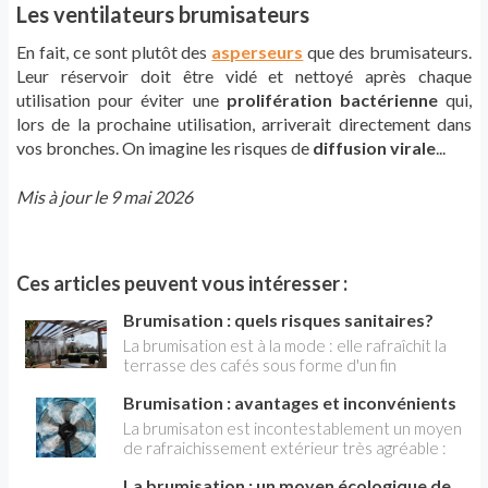
Les ventilateurs brumisateurs
En fait, ce sont plutôt des
asperseurs
que des brumisateurs.
Leur réservoir doit être vidé et nettoyé après chaque
utilisation pour éviter une
prolifération bactérienne
qui,
lors de la prochaine utilisation, arriverait directement dans
vos bronches. On imagine les risques de
diffusion virale
...
Mis à jour le 9 mai 2026
Ces articles peuvent vous intéresser :
Brumisation : quels risques sanitaires?
La brumisation est à la mode : elle rafraîchit la
terrasse des cafés sous forme d'un fin
brouillard et s'invite sur la terrasse ou sous la
Brumisation : avantages et inconvénients
pergola dans nos maisons. Pourtant, elle n'est
pas sans risques sanitaires : explications.
La brumisaton est incontestablement un moyen
de rafraichissement extérieur très agréable :
l'évaporation des fines gouttelettes d'eau sur
La brumisation : un moyen écologique de
la peau y abaisse la température et procure