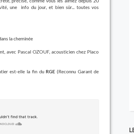
crète, précise, comme vous les aimez depuis 20
ité, une info du jour, et bien sûr... toutes vos
 dans la cheminée
ent, avec Pascal OZOUF, acousticien chez Placo
tier est-elle la fin du
RGE
(Reconnu Garant de
L