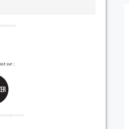
 confinement
st sur :
 chauffage central