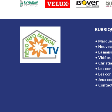
RUBRIQ
Marque
Nouvea
La mais
Vidéos
Christi
Les con
Les cons
Jeux co
Contac
Ajouter à l'écran d'accueil