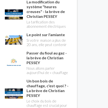
La modification du
flotteur. Tuto pour tout
vous expliquer
système "heures
creuses" - la brève de
Christian PESSEY
La tarification des
abonnement électriques
comprend depuis
Le point sur l'amiante
longtemps deux
possibilités : heures
Si votre maison a plus de
pleines, heures creuses.
20 ans, elle peut contenir
Aujourd'hui Christian
des MCA (matériaux
PESSEY vous explique tout
Passer du fioul au gaz -
contenant de l'amiante) !
ce qu'il faut savoir sur la
Pas de panique, on fait le
la brève de Christian
nouvelle modification du
point dans notre flash
PESSEY
système "heures creuses"
news n°3 spéciale
Nous allons parler
qui concerne près de 15
Amiante et ses dangers
aujourd’hui de « chauffage
millions de Français !
avec Christian Pessey
». Et plus particulièrement
Un bon bois de
du changement d’énergie.
Nous allons aborder
chauffage, c'est quoi ? -
l’abandon du fioul au profit
La brève de Christian
du gaz.
PESSEY
Le choix du bois de
chauffage est crucial pour