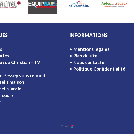
UES
INFORMATIONS
s
Mentions légales
utés
Plan du site
on de Christian - TV
Nous contacter
Politique Confidentialité
an Pessey vous répond
seils maison
eils jardin
ncours
t
Clikeo