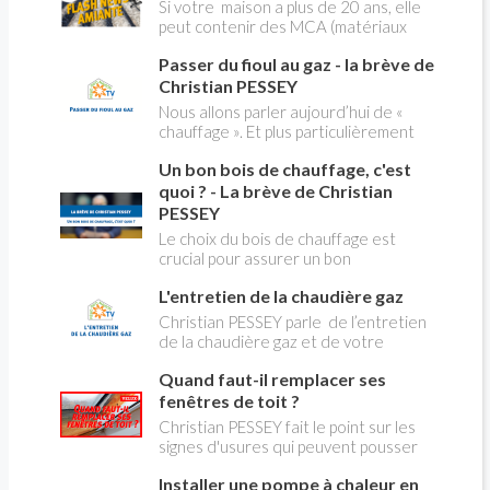
Christian PESSEY vous explique tout
Si votre maison a plus de 20 ans, elle
ce qu'il faut savoir sur la nouvelle
peut contenir des MCA (matériaux
modification du système "heures
contenant de l'amiante) ! Pas de
creuses" qui concerne près de 15
Passer du fioul au gaz - la brève de
panique, on fait le point dans notre
millions de Français !
flash news n°3 spéciale Amiante et
Christian PESSEY
ses dangers avec Christian Pessey
Nous allons parler aujourd’hui de «
chauffage ». Et plus particulièrement
du changement d’énergie. Nous allons
Un bon bois de chauffage, c'est
aborder l’abandon du fioul au profit du
gaz.
quoi ? - La brève de Christian
PESSEY
Le choix du bois de chauffage est
crucial pour assurer un bon
rendement énergétique et limiter
L'entretien de la chaudière gaz
l'impact environnemental. Mais
comment reconnaître un bois de
Christian PESSEY parle de l’entretien
qualité ? Plusieurs critères entrent en
de la chaudière gaz et de votre
jeu : le type d'essence, le taux
système de chauffage central. Si vous
d'humidité, la densité et la saison de
Quand faut-il remplacer ses
avez un système par radiateurs ou un
coupe.
plancher chauffant, qui sont alimentés
fenêtres de toit ?
par une chaudière au gaz, vous devez
Christian PESSEY fait le point sur les
faire entretenir celle-ci une fois par
signes d'usures qui peuvent pousser
an, que vous soyez locataire ou
au remplacement des fenêtres de
propriétaire occupant. C’est la même
Installer une pompe à chaleur en
toit. En remplaçant vos fenêtre de toit