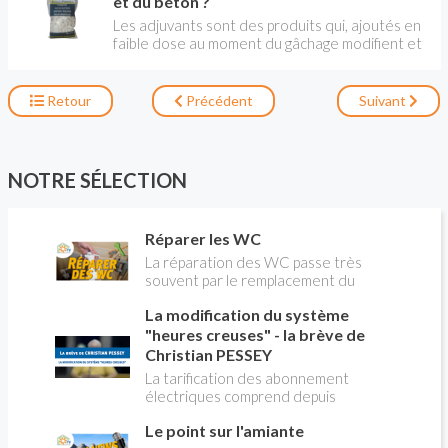
béton prêt à l'emploi de 33 kg suffira.
et du béton ?
Les adjuvants sont des produits qui, ajoutés en
faible dose au moment du gâchage modifient et
améliorent les mortiers et béton. la pratique
n'est pas nouvelle pusique déjà dans l'antiquité,
on ajoutait du sang de bœuf au mortier pour
Retour
Précédent
Suivant
accélérer sa prise. LIVRE RECOMMANDÉ
NOTRE SÉLECTION
Réparer les WC
La réparation des WC passe très
souvent par le remplacement du
robinet flotteur. Tuto pour tout vous
La modification du système
expliquer
"heures creuses" - la brève de
Christian PESSEY
La tarification des abonnement
électriques comprend depuis
longtemps deux possibilités : heures
Le point sur l'amiante
pleines, heures creuses. Aujourd'hui