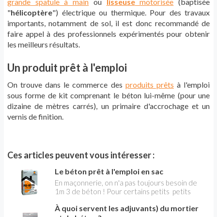
grande spatule à main
ou
lisseuse
motorisée
(baptisée
"
hélicoptère
") électrique ou thermique. Pour des travaux
importants, notamment de sol, il est donc recommandé de
faire appel à des professionnels expérimentés pour obtenir
les meilleurs résultats.
Un produit prêt à l'emploi
On trouve dans le commerce des
produits prêts
à l'emploi
sous forme de kit comprenant le béton lui-même (pour une
dizaine de mètres carrés), un primaire d'accrochage et un
vernis de finition.
Ces articles peuvent vous intéresser :
Le béton prêt à l'emploi en sac
En maçonnerie, on n'a pas toujours besoin de
1m 3 de béton ! Pour certains petits petits
travaux, par exemple la réalisation de dalles ou
À quoi servent les adjuvants) du mortier
le scellement de poteaux de clôture un sac de