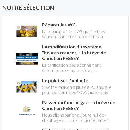
NOTRE SÉLECTION
Réparer les WC
La réparation des WC passe très
souvent par le remplacement du
robinet flotteur. Tuto pour tout vous
La modification du système
expliquer
"heures creuses" - la brève de
Christian PESSEY
La tarification des abonnement
électriques comprend depuis
longtemps deux possibilités : heures
Le point sur l'amiante
pleines, heures creuses. Aujourd'hui
Christian PESSEY vous explique tout
Si votre maison a plus de 20 ans, elle
ce qu'il faut savoir sur la nouvelle
peut contenir des MCA (matériaux
modification du système "heures
contenant de l'amiante) ! Pas de
creuses" qui concerne près de 15
Passer du fioul au gaz - la brève de
panique, on fait le point dans notre
millions de Français !
flash news n°3 spéciale Amiante et
Christian PESSEY
ses dangers avec Christian Pessey
Nous allons parler aujourd’hui de «
chauffage ». Et plus particulièrement
du changement d’énergie. Nous allons