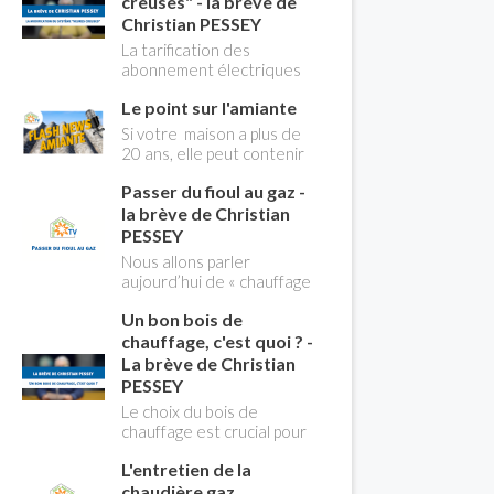
creuses" - la brève de
Christian PESSEY
La tarification des
abonnement électriques
comprend depuis
Le point sur l'amiante
longtemps deux
possibilités : heures
Si votre maison a plus de
pleines, heures creuses.
20 ans, elle peut contenir
Aujourd'hui Christian
des MCA (matériaux
PESSEY vous explique tout
Passer du fioul au gaz -
contenant de l'amiante) !
ce qu'il faut savoir sur la
Pas de panique, on fait le
la brève de Christian
nouvelle modification du
point dans notre flash
PESSEY
système "heures creuses"
news n°3 spéciale
Nous allons parler
qui concerne près de 15
Amiante et ses dangers
aujourd’hui de « chauffage
millions de Français !
avec Christian Pessey
». Et plus particulièrement
Un bon bois de
du changement d’énergie.
Nous allons aborder
chauffage, c'est quoi ? -
l’abandon du fioul au profit
La brève de Christian
du gaz.
PESSEY
Le choix du bois de
chauffage est crucial pour
assurer un bon
L'entretien de la
rendement énergétique
et limiter l'impact
chaudière gaz