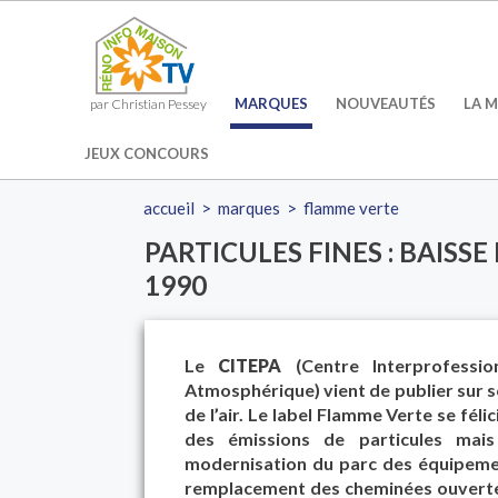
MARQUES
NOUVEAUTÉS
LA M
par Christian Pessey
JEUX CONCOURS
accueil
>
marques
>
flamme verte
PARTICULES FINES : BAISSE
1990
Le
CITEPA
(Centre Interprofessio
Atmosphérique) vient de publier sur son
de l’air. Le label Flamme Verte se fél
des émissions de particules mais
modernisation du parc des équipemen
remplacement des cheminées ouvertes