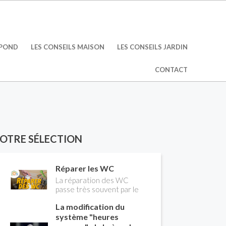
ÉPOND
LES CONSEILS MAISON
LES CONSEILS JARDIN
CONTACT
OTRE SÉLECTION
Réparer les WC
La réparation des WC
passe très souvent par le
remplacement du robinet
La modification du
flotteur. Tuto pour tout
vous expliquer
système "heures