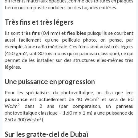
différents matériaux opaques, comme des toitures en plaques
béton ou composite ondulées ou des façades entières.
Très fins et très légers
Ils sont
très fins
(0,4 mm) et
flexibles
puisqu’ils se courbent
aussi facilement qu’une pellicule photo, on pense, par
exemple, à une radio médicale. Ces films sont aussi très légers
(450 g/m2, soit 30 fois moins qu’un panneau classique), ce qui
permet de les installer sur des structures elles-mêmes très
légères.
Une puissance en progression
Pour les spécialistes du photovoltaïque, on dira que leur
2
puissance
est actuellement de 40 Wc/m
et sera de 80
2
Wc/m
dans 2 ans (par comparaison, un panneau
photovoltaïque classique – 1,60 m x 1 m) a une puissance de
2
250 à 300 Wc/m
).
Sur les gratte-ciel de Dubaï