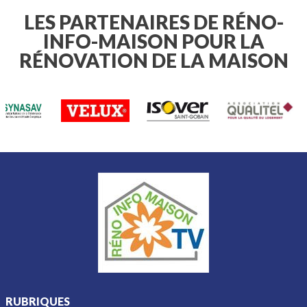
très compliquée.
et parfois éviter une facture
LES PARTENAIRES DE RÉNO-
importante.
INFO-MAISON POUR LA
RÉNOVATION DE LA MAISON
RUBRIQUES