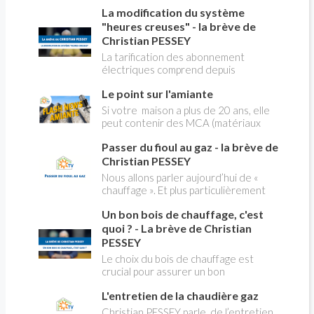
robinet flotteur. Tuto pour tout vous
La modification du système
expliquer
"heures creuses" - la brève de
Christian PESSEY
La tarification des abonnement
électriques comprend depuis
longtemps deux possibilités : heures
Le point sur l'amiante
pleines, heures creuses. Aujourd'hui
Christian PESSEY vous explique tout
Si votre maison a plus de 20 ans, elle
ce qu'il faut savoir sur la nouvelle
peut contenir des MCA (matériaux
modification du système "heures
contenant de l'amiante) ! Pas de
creuses" qui concerne près de 15
Passer du fioul au gaz - la brève de
panique, on fait le point dans notre
millions de Français !
flash news n°3 spéciale Amiante et
Christian PESSEY
ses dangers avec Christian Pessey
Nous allons parler aujourd’hui de «
chauffage ». Et plus particulièrement
du changement d’énergie. Nous allons
Un bon bois de chauffage, c'est
aborder l’abandon du fioul au profit du
gaz.
quoi ? - La brève de Christian
PESSEY
Le choix du bois de chauffage est
crucial pour assurer un bon
rendement énergétique et limiter
L'entretien de la chaudière gaz
l'impact environnemental. Mais
comment reconnaître un bois de
Christian PESSEY parle de l’entretien