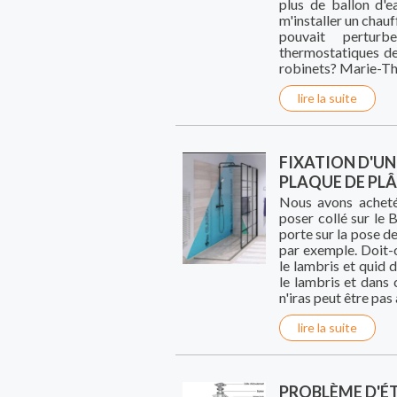
plus de ballon d'
m'installer un chauf
pouvait perturb
thermostatiques de
robinets? Marie-T
lire la suite
FIXATION D'U
PLAQUE DE PLÂ
Nous avons acheté
poser collé sur le
porte sur la pose 
par exemple. Doit-
le lambris et quid d
le lambris et dans 
n'iras peut être pas
lire la suite
PROBLÈME D'É