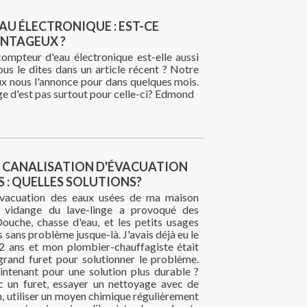
U ÉLECTRONIQUE : EST-CE
NTAGEUX ?
 compteur d'eau électronique est-elle aussi
us le dites dans un article récent ? Notre
x nous l'annonce pour dans quelques mois.
ge d'est pas surtout pour celle-ci? Edmond
 CANALISATION D'ÉVACUATION
S : QUELLES SOLUTIONS?
'évacuation des eaux usées de ma maison
a vidange du lave-linge a provoqué des
ouche, chasse d'eau, et les petits usages
 sans problème jusque-là. J'avais déjà eu le
2 ans et mon plombier-chauffagiste était
grand furet pour solutionner le problème.
ntenant pour une solution plus durable ?
un furet, essayer un nettoyage avec de
n, utiliser un moyen chimique régulièrement