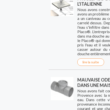
L'ITALIENNE
Nous avons constru
avons un problème 
a un caniveau au ce
carrelé dessus. Dep
l'eau s'infiltre da
Placo®. L'entrepri
dans ma douche au t
le Placo® qui donn
pris l'eau et il veu
casser autour du 
douche entièrement 
lire la suite
MAUVAISE ODE
DANS UNE MAI
Nous avons fait con
Provence avec la 
eau. Dans cette v
provenance inconnue.
courant et une cha