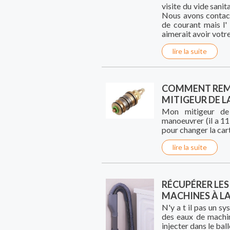
visite du vide sanit
Nous avons contact
de courant mais l'
aimerait avoir votr
lire la suite
COMMENT REMP
MITIGEUR DE 
Mon mitigeur de
manoeuvrer (il a 1
pour changer la car
lire la suite
RÉCUPÉRER LES 
MACHINES À L
N'y a t il pas un s
des eaux de machine
injecter dans le bal