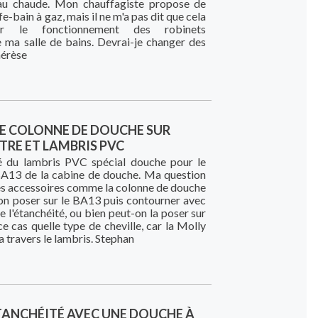
eau chaude. Mon chauffagiste propose de
fe-bain à gaz, mais il ne m'a pas dit que cela
er le fonctionnement des robinets
 ma salle de bains. Devrai-je changer des
hérèse
NE COLONNE DE DOUCHE SUR
TRE ET LAMBRIS PVC
 du lambris PVC spécial douche pour le
 BA13 de la cabine de douche. Ma question
des accessoires comme la colonne de douche
on poser sur le BA13 puis contourner avec
e l'étanchéité, ou bien peut-on la poser sur
ce cas quelle type de cheville, car la Molly
 a travers le lambris. Stephan
TANCHÉITÉ AVEC UNE DOUCHE À