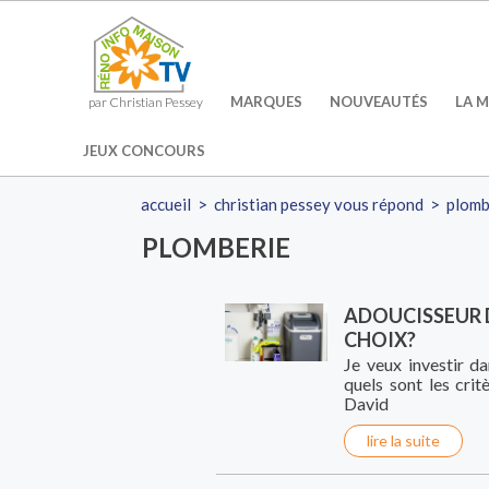
MARQUES
NOUVEAUTÉS
LA M
par Christian Pessey
JEUX CONCOURS
accueil
>
christian pessey vous répond
>
plomb
PLOMBERIE
ADOUCISSEUR D
CHOIX?
Je veux investir da
quels sont les cri
David
lire la suite