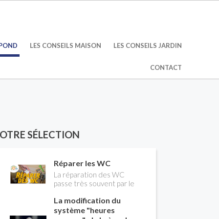
ÉPOND
LES CONSEILS MAISON
LES CONSEILS JARDIN
CONTACT
OTRE SÉLECTION
Réparer les WC
La réparation des WC
passe très souvent par le
remplacement du robinet
La modification du
flotteur. Tuto pour tout
vous expliquer
système "heures