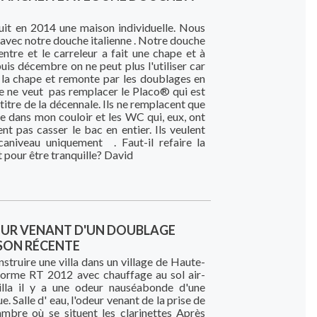
it en 2014 une maison individuelle. Nous
avec notre douche italienne . Notre douche
ntre et le carreleur a fait une chape et à
uis décembre on ne peut plus l'utiliser car
ns la chape et remonte par les doublages en
se ne veut pas remplacer le Placo® qui est
itre de la décennale. Ils ne remplacent que
e dans mon couloir et les WC qui, eux, ont
lent pas casser le bac en entier. Ils veulent
caniveau uniquement . Faut-il refaire la
pour être tranquille? David
UR VENANT D'UN DOUBLAGE
SON RÉCENTE
struire une villa dans un village de Haute-
norme RT 2012 avec chauffage au sol air-
illa il y a une odeur nauséabonde d'une
 Salle d' eau, l'odeur venant de la prise de
mbre où se situent les clarinettes Après