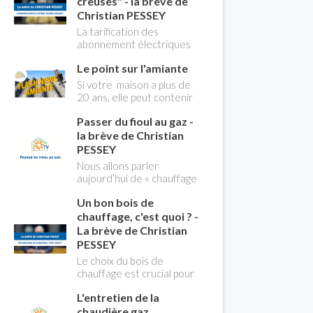
creuses" - la brève de
Christian PESSEY
La tarification des
abonnement électriques
comprend depuis
Le point sur l'amiante
longtemps deux
possibilités : heures
Si votre maison a plus de
pleines, heures creuses.
20 ans, elle peut contenir
Aujourd'hui Christian
des MCA (matériaux
PESSEY vous explique tout
Passer du fioul au gaz -
contenant de l'amiante) !
ce qu'il faut savoir sur la
Pas de panique, on fait le
la brève de Christian
nouvelle modification du
point dans notre flash
PESSEY
système "heures creuses"
news n°3 spéciale
Nous allons parler
qui concerne près de 15
Amiante et ses dangers
aujourd’hui de « chauffage
millions de Français !
avec Christian Pessey
». Et plus particulièrement
Un bon bois de
du changement d’énergie.
Nous allons aborder
chauffage, c'est quoi ? -
l’abandon du fioul au profit
La brève de Christian
du gaz.
PESSEY
Le choix du bois de
chauffage est crucial pour
assurer un bon
L'entretien de la
rendement énergétique
et limiter l'impact
chaudière gaz