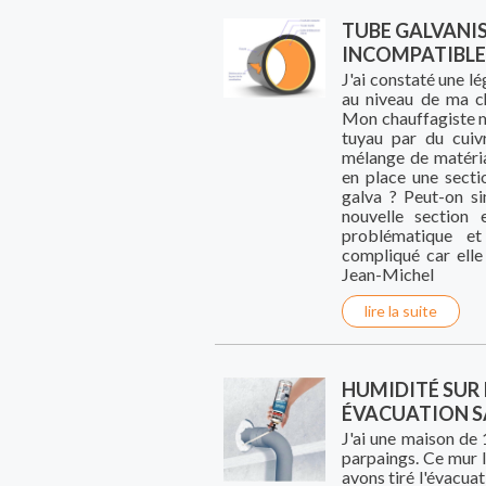
TUBE GALVANISÉ
INCOMPATIBLES
J'ai constaté une lé
au niveau de ma ch
Mon chauffagiste m
tuyau par du cui
mélange de matéri
en place une secti
galva ? Peut-on s
nouvelle section 
problématique et
compliqué car elle
Jean-Michel
lire la suite
HUMIDITÉ SUR 
ÉVACUATION S
J'ai une maison de 
parpaings. Ce mur l
avons tiré l'évacua