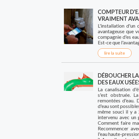
COMPTEUR D'EA
VRAIMENT AVA
L'installation d'un
avantageuse que vo
compagnie d'es eau
Est-ce que l'avanta
lire la suite
DÉBOUCHER LA
DES EAUX USÉE
La canalisation d
s'est obstruée. L
remontées d'eau. D
d'eau sont possibles
même souci il y a 
intervenu avec un 
Comment faire mai
Recommencer avec 
l'eau haute-pressio