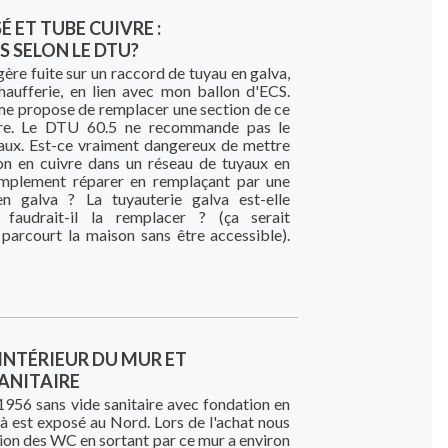
 ET TUBE CUIVRE :
 SELON LE DTU?
gère fuite sur un raccord de tuyau en galva,
aufferie, en lien avec mon ballon d'ECS.
e propose de remplacer une section de ce
vre. Le DTU 60.5 ne recommande pas le
aux. Est-ce vraiment dangereux de mettre
on en cuivre dans un réseau de tuyaux en
implement réparer en remplaçant par une
en galva ? La tuyauterie galva est-elle
 faudrait-il la remplacer ? (ça serait
 parcourt la maison sans être accessible).
INTÉRIEUR DU MUR ET
ANITAIRE
1956 sans vide sanitaire avec fondation en
à est exposé au Nord. Lors de l'achat nous
tion des WC en sortant par ce mur a environ