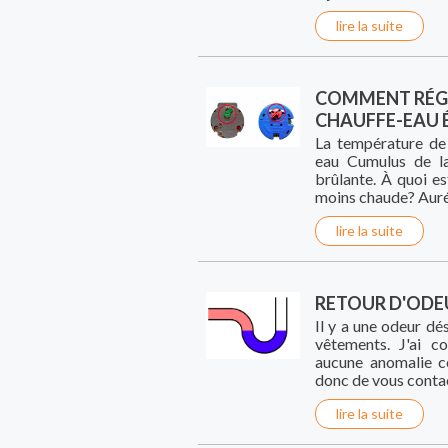
lire la suite
COMMENT RÉGL
CHAUFFE-EAU 
La température de 
eau Cumulus de l
brûlante. À quoi es
moins chaude? Auré
lire la suite
RETOUR D'ODE
Il y a une odeur dé
vêtements. J'ai c
aucune anomalie c
donc de vous contac
lire la suite