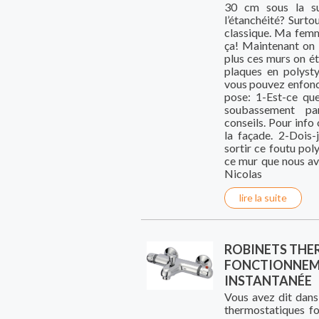
30 cm sous la su
l’étanchéité? Surto
classique. Ma femm
ça! Maintenant on a
plus ces murs on ét
plaques en polyst
vous pouvez enfonce
pose: 1-Est-ce que
soubassement par
conseils. Pour info
la façade. 2-Dois-
sortir ce foutu poly
ce mur que nous av
Nicolas
lire la suite
ROBINETS THE
FONCTIONNEME
INSTANTANÉE
Vous avez dit dans
thermostatiques fo