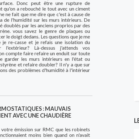
rface. Donc peut être une rupture de
ut qu'on a rebouché le tout avec un ciment
e ne fait que me dire que c'est à cause de
 de l'humidité sur les murs intérieurs. De
é doublés par les anciens proprios par des
yrène. vous savez le genre de plaques ou
r le doigt dedans. Les questions que je me
 je re-casse et je refais une isolation du
 l'extérieur? Là-dessus j'attends vos
 on compte faire refaire un enduit sur toute
je garder les murs intérieurs en l'état ou
styrène et refaire doubler? Il n'y a que sur
ons des problèmes d'humidité à l'intérieur
RMOSTATIQUES : MAUVAIS
NT AVEC UNE CHAUDIÈRE
L
 votre émission sur RMC que les robinets
nctionnaient moins bien quand on n'avait