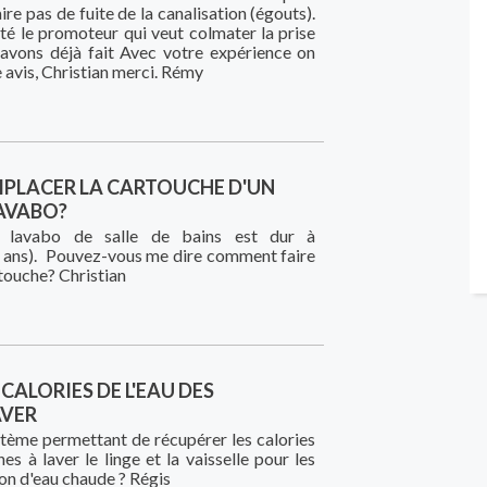
aire pas de fuite de la canalisation (égouts).
é le promoteur qui veut colmater la prise
 avons déjà fait Avec votre expérience on
e avis, Christian merci. Rémy
LACER LA CARTOUCHE D'UN
LAVABO?
 lavabo de salle de bains est dur à
1 ans). Pouvez-vous me dire comment faire
touche? Christian
CALORIES DE L'EAU DES
AVER
ystème permettant de récupérer les calories
s à laver le linge et la vaisselle pour les
lon d'eau chaude ? Régis