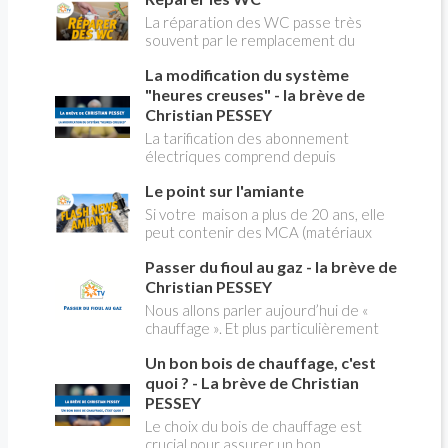
La réparation des WC passe très
souvent par le remplacement du
robinet flotteur. Tuto pour tout vous
La modification du système
expliquer
"heures creuses" - la brève de
Christian PESSEY
La tarification des abonnement
électriques comprend depuis
longtemps deux possibilités : heures
Le point sur l'amiante
pleines, heures creuses. Aujourd'hui
Christian PESSEY vous explique tout
Si votre maison a plus de 20 ans, elle
ce qu'il faut savoir sur la nouvelle
peut contenir des MCA (matériaux
modification du système "heures
contenant de l'amiante) ! Pas de
creuses" qui concerne près de 15
Passer du fioul au gaz - la brève de
panique, on fait le point dans notre
millions de Français !
flash news n°3 spéciale Amiante et
Christian PESSEY
ses dangers avec Christian Pessey
Nous allons parler aujourd’hui de «
chauffage ». Et plus particulièrement
du changement d’énergie. Nous allons
Un bon bois de chauffage, c'est
aborder l’abandon du fioul au profit du
gaz.
quoi ? - La brève de Christian
PESSEY
Le choix du bois de chauffage est
crucial pour assurer un bon