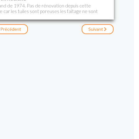
land de 1974. Pas de rénovation depuis cette
 car les tuiles sont poreuses les faîtage ne sont
s tuiles sont à changer. Cinq artisans sont
ttoyage HP pour certains 130 bars et plus
drofuge + peinture pour certains. Résine pour
Précédent
Suivant
e pression ou non ? Peinture ou résine ? Alain