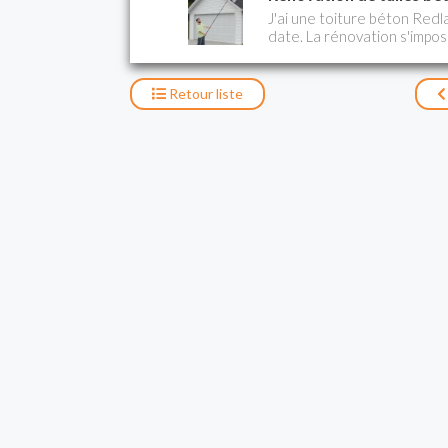
J'ai une toiture béton Red
date. La rénovation s'impose
pas abîmées, seules quelque
passées pour des devis : ne
d'autres basse pression. Hy
Retour
liste
d'autres. Que choisir? Haut