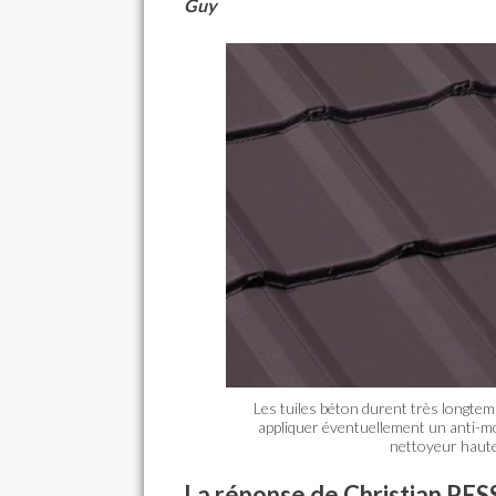
Guy
Les tuiles béton durent très longtem
appliquer éventuellement un anti-mo
nettoyeur haute
La réponse de Christian PE