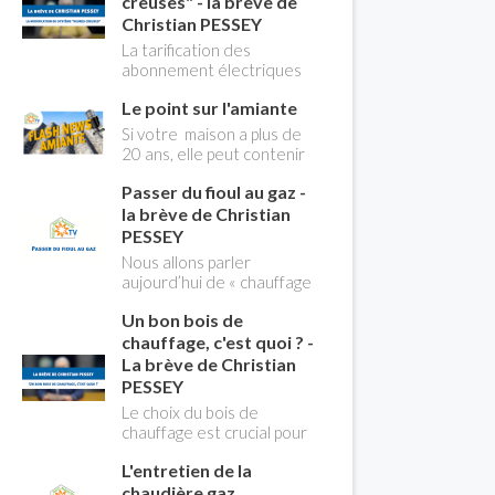
creuses" - la brève de
Christian PESSEY
La tarification des
abonnement électriques
comprend depuis
Le point sur l'amiante
longtemps deux
possibilités : heures
Si votre maison a plus de
pleines, heures creuses.
20 ans, elle peut contenir
Aujourd'hui Christian
des MCA (matériaux
PESSEY vous explique tout
Passer du fioul au gaz -
contenant de l'amiante) !
ce qu'il faut savoir sur la
Pas de panique, on fait le
la brève de Christian
nouvelle modification du
point dans notre flash
PESSEY
système "heures creuses"
news n°3 spéciale
Nous allons parler
qui concerne près de 15
Amiante et ses dangers
aujourd’hui de « chauffage
millions de Français !
avec Christian Pessey
». Et plus particulièrement
Un bon bois de
du changement d’énergie.
Nous allons aborder
chauffage, c'est quoi ? -
l’abandon du fioul au profit
La brève de Christian
du gaz.
PESSEY
Le choix du bois de
chauffage est crucial pour
assurer un bon
L'entretien de la
rendement énergétique
et limiter l'impact
chaudière gaz