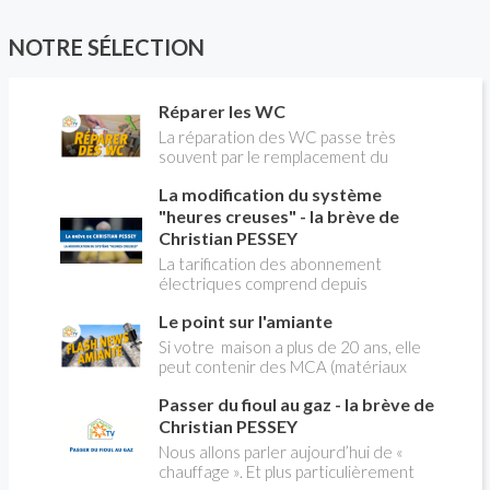
NOTRE SÉLECTION
Réparer les WC
La réparation des WC passe très
souvent par le remplacement du
robinet flotteur. Tuto pour tout vous
La modification du système
expliquer
"heures creuses" - la brève de
Christian PESSEY
La tarification des abonnement
électriques comprend depuis
longtemps deux possibilités : heures
Le point sur l'amiante
pleines, heures creuses. Aujourd'hui
Christian PESSEY vous explique tout
Si votre maison a plus de 20 ans, elle
ce qu'il faut savoir sur la nouvelle
peut contenir des MCA (matériaux
modification du système "heures
contenant de l'amiante) ! Pas de
creuses" qui concerne près de 15
Passer du fioul au gaz - la brève de
panique, on fait le point dans notre
millions de Français !
flash news n°3 spéciale Amiante et
Christian PESSEY
ses dangers avec Christian Pessey
Nous allons parler aujourd’hui de «
chauffage ». Et plus particulièrement