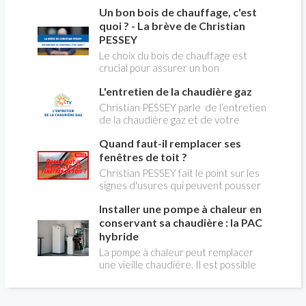
du changement d’énergie. Nous allons
Un bon bois de chauffage, c'est
aborder l’abandon du fioul au profit du
gaz.
quoi ? - La brève de Christian
PESSEY
Le choix du bois de chauffage est
crucial pour assurer un bon
rendement énergétique et limiter
L'entretien de la chaudière gaz
l'impact environnemental. Mais
comment reconnaître un bois de
Christian PESSEY parle de l’entretien
qualité ? Plusieurs critères entrent en
de la chaudière gaz et de votre
jeu : le type d'essence, le taux
système de chauffage central. Si vous
d'humidité, la densité et la saison de
Quand faut-il remplacer ses
avez un système par radiateurs ou un
coupe.
plancher chauffant, qui sont alimentés
fenêtres de toit ?
par une chaudière au gaz, vous devez
Christian PESSEY fait le point sur les
faire entretenir celle-ci une fois par
signes d'usures qui peuvent pousser
an, que vous soyez locataire ou
au remplacement des fenêtres de
propriétaire occupant. C’est la même
Installer une pompe à chaleur en
toit. En remplaçant vos fenêtre de toit
chose pour un chauffe-bains au gaz.
vous ferez des économies de
conservant sa chaudière : la PAC
C’est une obligation légale. Si vous ne
chauffage et vous améliorerez le
hybride
le faites pas, votre responsabilité
confort des combles qui en sont
La pompe à chaleur peut remplacer
pourra être engagée en cas
équipées.
une vieille chaudière. Il est possible
d’accident, et vous ne serez pas
aussi de combiner une PAC avec
couvert par votre assurance.
l'énergie initialement utilisée (gaz ou
fioul) : on parle alors de "pompe à