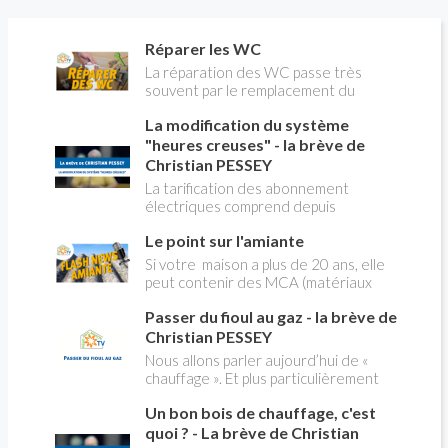
Réparer les WC
La réparation des WC passe très
souvent par le remplacement du
robinet flotteur. Tuto pour tout vous
La modification du système
expliquer
"heures creuses" - la brève de
Christian PESSEY
La tarification des abonnement
électriques comprend depuis
longtemps deux possibilités : heures
Le point sur l'amiante
pleines, heures creuses. Aujourd'hui
Christian PESSEY vous explique tout
Si votre maison a plus de 20 ans, elle
ce qu'il faut savoir sur la nouvelle
peut contenir des MCA (matériaux
modification du système "heures
contenant de l'amiante) ! Pas de
creuses" qui concerne près de 15
Passer du fioul au gaz - la brève de
panique, on fait le point dans notre
millions de Français !
flash news n°3 spéciale Amiante et
Christian PESSEY
ses dangers avec Christian Pessey
Nous allons parler aujourd’hui de «
chauffage ». Et plus particulièrement
du changement d’énergie. Nous allons
Un bon bois de chauffage, c'est
aborder l’abandon du fioul au profit du
gaz.
quoi ? - La brève de Christian