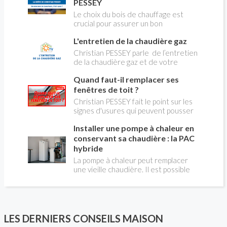
PESSEY
Le choix du bois de chauffage est
crucial pour assurer un bon
rendement énergétique et limiter
L'entretien de la chaudière gaz
l'impact environnemental. Mais
comment reconnaître un bois de
Christian PESSEY parle de l’entretien
qualité ? Plusieurs critères entrent en
de la chaudière gaz et de votre
jeu : le type d'essence, le taux
système de chauffage central. Si vous
d'humidité, la densité et la saison de
Quand faut-il remplacer ses
avez un système par radiateurs ou un
coupe.
plancher chauffant, qui sont alimentés
fenêtres de toit ?
par une chaudière au gaz, vous devez
Christian PESSEY fait le point sur les
faire entretenir celle-ci une fois par
signes d'usures qui peuvent pousser
an, que vous soyez locataire ou
au remplacement des fenêtres de
propriétaire occupant. C’est la même
Installer une pompe à chaleur en
toit. En remplaçant vos fenêtre de toit
chose pour un chauffe-bains au gaz.
vous ferez des économies de
conservant sa chaudière : la PAC
C’est une obligation légale. Si vous ne
chauffage et vous améliorerez le
hybride
le faites pas, votre responsabilité
confort des combles qui en sont
La pompe à chaleur peut remplacer
pourra être engagée en cas
équipées.
une vieille chaudière. Il est possible
d’accident, et vous ne serez pas
aussi de combiner une PAC avec
couvert par votre assurance.
l'énergie initialement utilisée (gaz ou
fioul) : on parle alors de "pompe à
chaleur hybride". Comment ça marche?
Est-ce intéressant économiquement?
LES DERNIERS CONSEILS MAISON
Peut-on bénéficier d'aides comme le