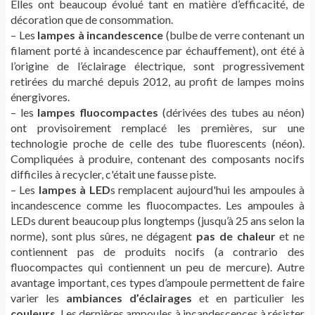
Elles ont beaucoup évolué tant en matière d’efficacité, de
décoration que de consommation.
– Les
lampes à incandescence
(bulbe de verre contenant un
filament porté à incandescence par échauffement), ont été à
l’origine de l’éclairage électrique, sont progressivement
retirées du marché depuis 2012, au profit de lampes moins
énergivores.
– les
lampes fluocompactes
(dérivées des tubes au néon)
ont provisoirement remplacé les premières, sur une
technologie proche de celle des tube fluorescents (néon).
Compliquées à produire, contenant des composants nocifs
difficiles à recycler, c'était une fausse piste.
– Les
lampes à LED
s remplacent aujourd'hui les ampoules à
incandescence comme les fluocompactes. Les ampoules à
LEDs durent beaucoup plus longtemps (jusqu’à 25 ans selon la
norme), sont plus sûres, ne dégagent
pas de chaleur
et ne
contiennent pas de produits nocifs (a contrario des
fluocompactes qui contiennent un peu de mercure). Autre
avantage important, ces types d’ampoule permettent de faire
varier les
ambiances d’éclairages
et en particulier les
couleurs.
Les dernières ampoules à incandescences à résister