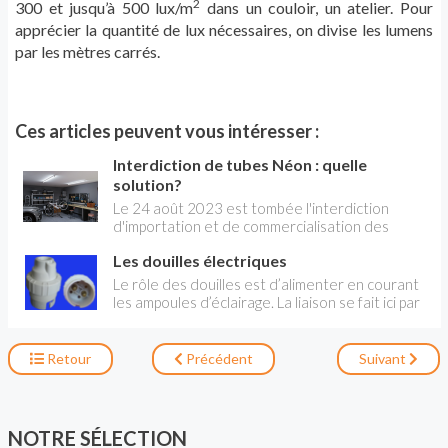
2
300 et jusqu’à 500 lux/m
dans un couloir, un atelier. Pour
apprécier la quantité de lux nécessaires, on divise les lumens
par les mètres carrés.
Ces articles peuvent vous intéresser :
Interdiction de tubes Néon : quelle
solution?
Le 24 août 2023 est tombée l'interdiction
d'importation et de commercialisation des
tubes Néon, ou fluorescents. Le spécialistes
Les douilles électriques
des luminaire apporte une réponse LED aux
tubes T5, très répandus sur le marché.
Le rôle des douilles est d’alimenter en courant
les ampoules d’éclairage. La liaison se fait ici par
l’intermédiaire du culot de l’ampoule, dont la
fonction est à la fois de maintenir l’ampoule et
de l’alimenter. On trouve ici deux grands type
Retour
Précédent
Suivant
de culots, à baïonnette ou à vis, plus des
formes spécifiques pour les ampoules crayons
et les ampoules capsules.
NOTRE SÉLECTION