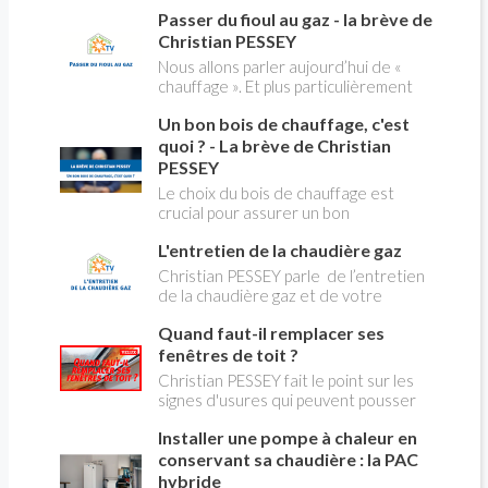
contenant de l'amiante) ! Pas de
creuses" qui concerne près de 15
Passer du fioul au gaz - la brève de
panique, on fait le point dans notre
millions de Français !
flash news n°3 spéciale Amiante et
Christian PESSEY
ses dangers avec Christian Pessey
Nous allons parler aujourd’hui de «
chauffage ». Et plus particulièrement
du changement d’énergie. Nous allons
Un bon bois de chauffage, c'est
aborder l’abandon du fioul au profit du
gaz.
quoi ? - La brève de Christian
PESSEY
Le choix du bois de chauffage est
crucial pour assurer un bon
rendement énergétique et limiter
L'entretien de la chaudière gaz
l'impact environnemental. Mais
comment reconnaître un bois de
Christian PESSEY parle de l’entretien
qualité ? Plusieurs critères entrent en
de la chaudière gaz et de votre
jeu : le type d'essence, le taux
système de chauffage central. Si vous
d'humidité, la densité et la saison de
Quand faut-il remplacer ses
avez un système par radiateurs ou un
coupe.
plancher chauffant, qui sont alimentés
fenêtres de toit ?
par une chaudière au gaz, vous devez
Christian PESSEY fait le point sur les
faire entretenir celle-ci une fois par
signes d'usures qui peuvent pousser
an, que vous soyez locataire ou
au remplacement des fenêtres de
propriétaire occupant. C’est la même
Installer une pompe à chaleur en
toit. En remplaçant vos fenêtre de toit
chose pour un chauffe-bains au gaz.
vous ferez des économies de
conservant sa chaudière : la PAC
C’est une obligation légale. Si vous ne
chauffage et vous améliorerez le
hybride