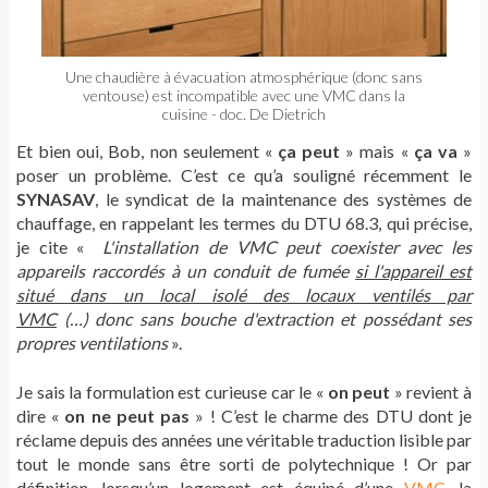
Une chaudière à évacuation atmosphérique (donc sans
ventouse) est incompatible avec une VMC dans la
cuisine - doc. De Dietrich
Et bien oui, Bob, non seulement «
ça peut
» mais «
ça va
»
poser un problème. C’est ce qu’a souligné récemment le
SYNASAV
, le syndicat de la maintenance des systèmes de
chauffage, en rappelant les termes du DTU 68.3, qui précise,
je cite «
L'installation de VMC peut coexister avec les
appareils raccordés à un conduit de fumée
si l'appareil est
situé dans un local isolé des locaux ventilés par
VMC
(…) donc sans bouche d'extraction et possédant ses
propres ventilations
».
Je sais la formulation est curieuse car le «
on peut
» revient à
dire «
on ne peut pas
» ! C’est le charme des DTU dont je
réclame depuis des années une véritable traduction lisible par
tout le monde sans être sorti de polytechnique ! Or par
définition, lorsqu’un logement est équipé d’une
VMC
, la