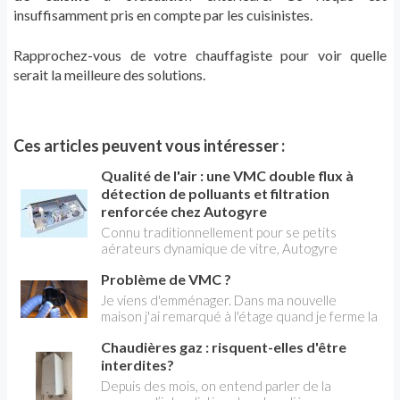
insuffisamment pris en compte par les cuisinistes.
Rapprochez-vous de votre chauffagiste pour voir quelle
serait la meilleure des solutions.
Ces articles peuvent vous intéresser :
Qualité de l'air : une VMC double flux à
détection de polluants et filtration
renforcée chez Autogyre
Connu traditionnellement pour se petits
aérateurs dynamique de vitre, Autogyre
développe depuis plusieurs années des
Problème de VMC ?
dispositifs de renouvellement de l'air très
sophistiqués. C'est le cas de VITALL'AIR QAI,
Je viens d'emménager. Dans ma nouvelle
annoncée comme la 1 ère VMC double flux
maison j'ai remarqué à l'étage quand je ferme la
avec module de détection des polluants et
porte de ma chambre il y a une résistance
filtration renforcée.
Chaudières gaz : risquent-elles d'être
comme quand il y a du vent ou un courant d'air
cela et encore plus fort quand je ferme la porte
interdites?
de la chambre d'en face. Cela fait aussi un bruit
Depuis des mois, on entend parler de la
de soufflerie quand les deux chambres sont