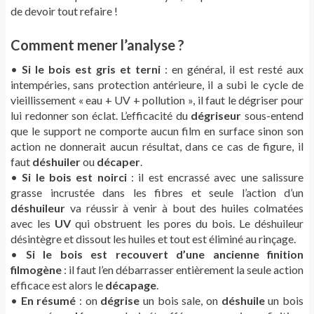
de devoir tout refaire !
Comment mener l’analyse ?
•
Si le bois est gris et terni
: en général, il est resté aux
intempéries, sans protection antérieure, il a subi le cycle de
vieillissement « eau + UV + pollution », il faut le dégriser pour
lui redonner son éclat. L’efficacité du
dégriseur
sous-entend
que le support ne comporte aucun film en surface sinon son
action ne donnerait aucun résultat, dans ce cas de figure, il
faut
déshuiler
ou
décaper
.
•
Si le bois est noirci
: il est encrassé avec une salissure
grasse incrustée dans les fibres et seule l’action d’un
déshuileur
va réussir à venir à bout des huiles colmatées
avec les
UV
qui obstruent les pores du bois. Le déshuileur
désintègre et dissout les huiles et tout est éliminé au rinçage.
•
Si le bois est recouvert d’une ancienne finition
filmogène
: il faut l’en débarrasser entièrement la seule action
efficace est alors le
décapage
.
•
En résumé
: on
dégrise
un bois sale, on
déshuile
un bois