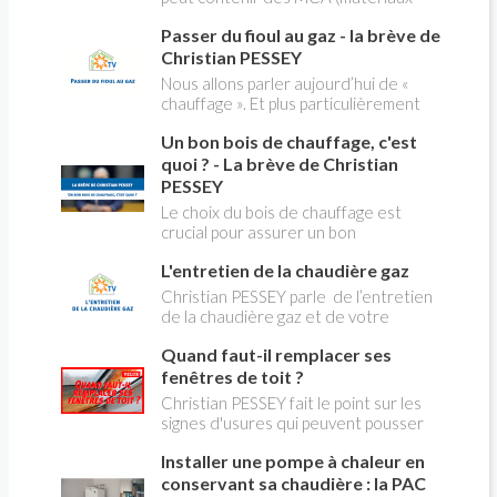
modification du système "heures
contenant de l'amiante) ! Pas de
creuses" qui concerne près de 15
Passer du fioul au gaz - la brève de
panique, on fait le point dans notre
millions de Français !
flash news n°3 spéciale Amiante et
Christian PESSEY
ses dangers avec Christian Pessey
Nous allons parler aujourd’hui de «
chauffage ». Et plus particulièrement
du changement d’énergie. Nous allons
Un bon bois de chauffage, c'est
aborder l’abandon du fioul au profit du
gaz.
quoi ? - La brève de Christian
PESSEY
Le choix du bois de chauffage est
crucial pour assurer un bon
rendement énergétique et limiter
L'entretien de la chaudière gaz
l'impact environnemental. Mais
comment reconnaître un bois de
Christian PESSEY parle de l’entretien
qualité ? Plusieurs critères entrent en
de la chaudière gaz et de votre
jeu : le type d'essence, le taux
système de chauffage central. Si vous
d'humidité, la densité et la saison de
Quand faut-il remplacer ses
avez un système par radiateurs ou un
coupe.
plancher chauffant, qui sont alimentés
fenêtres de toit ?
par une chaudière au gaz, vous devez
Christian PESSEY fait le point sur les
faire entretenir celle-ci une fois par
signes d'usures qui peuvent pousser
an, que vous soyez locataire ou
au remplacement des fenêtres de
propriétaire occupant. C’est la même
Installer une pompe à chaleur en
toit. En remplaçant vos fenêtre de toit
chose pour un chauffe-bains au gaz.
vous ferez des économies de
conservant sa chaudière : la PAC
C’est une obligation légale. Si vous ne