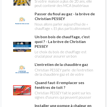
Christian PESSEY vous explique tout
Si votre maison a plus de 20 ans, elle
ce qu'il faut savoir sur la nouvelle
peut contenir des MCA (matériaux
modification du système "heures
contenant de l'amiante) ! Pas de
creuses" qui concerne près de 15
Passer du fioul au gaz - la brève de
panique, on fait le point dans notre
millions de Français !
flash news n°3 spéciale Amiante et
Christian PESSEY
ses dangers avec Christian Pessey
Nous allons parler aujourd’hui de «
chauffage ». Et plus particulièrement
du changement d’énergie. Nous allons
Un bon bois de chauffage, c'est
aborder l’abandon du fioul au profit du
gaz.
quoi ? - La brève de Christian
PESSEY
Le choix du bois de chauffage est
crucial pour assurer un bon
rendement énergétique et limiter
L'entretien de la chaudière gaz
l'impact environnemental. Mais
comment reconnaître un bois de
Christian PESSEY parle de l’entretien
qualité ? Plusieurs critères entrent en
de la chaudière gaz et de votre
jeu : le type d'essence, le taux
système de chauffage central. Si vous
d'humidité, la densité et la saison de
Quand faut-il remplacer ses
avez un système par radiateurs ou un
coupe.
plancher chauffant, qui sont alimentés
fenêtres de toit ?
par une chaudière au gaz, vous devez
Christian PESSEY fait le point sur les
faire entretenir celle-ci une fois par
signes d'usures qui peuvent pousser
an, que vous soyez locataire ou
au remplacement des fenêtres de
propriétaire occupant. C’est la même
Installer une pompe à chaleur en
toit. En remplaçant vos fenêtre de toit