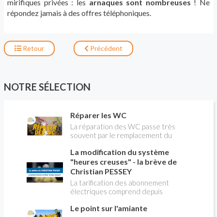
mirifiques privées : les
arnaques sont nombreuses
! Ne
répondez jamais à des offres téléphoniques.
Retour
Précédent
NOTRE SÉLECTION
Réparer les WC
La réparation des WC passe très
souvent par le remplacement du
robinet flotteur. Tuto pour tout vous
La modification du système
expliquer
"heures creuses" - la brève de
Christian PESSEY
La tarification des abonnement
électriques comprend depuis
longtemps deux possibilités : heures
Le point sur l'amiante
pleines, heures creuses. Aujourd'hui