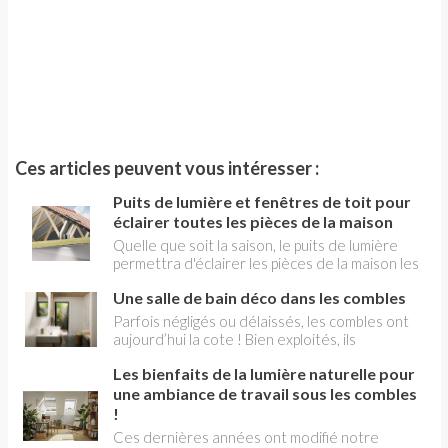
Ces articles peuvent vous intéresser :
Puits de lumière et fenêtres de toit pour
éclairer toutes les pièces de la maison
Quelle que soit la saison, le puits de lumière
permettra d'éclairer les pièces de la maison les
plus sombres. Vous pourrez bénéficier partout
Une salle de bain déco dans les combles
de la lumière naturelle sans dépenser un sou
d'électricité. L'installation n'en est pas très
Parfois négligés ou délaissés, les combles ont
difficile.
aujourd’hui la cote ! Bien exploités, ils
permettent de gagner des mètres carrés dans
Les bienfaits de la lumière naturelle pour
la maison et donc de valoriser son bien au
maximum, voire de créer une pièce en plus. La
une ambiance de travail sous les combles
salle de bain vient facilement y trouver sa place.
!
Cependant avec des volumes atypiques, un
Ces dernières années ont modifié notre
certain manque de hauteur sous plafond, ou