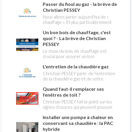
creuses" qui concerne près de 15
Passer du fioul au gaz - la brève de
panique, on fait le point dans notre
millions de Français !
flash news n°3 spéciale Amiante et
Christian PESSEY
ses dangers avec Christian Pessey
Nous allons parler aujourd’hui de «
chauffage ». Et plus particulièrement
du changement d’énergie. Nous allons
Un bon bois de chauffage, c'est
aborder l’abandon du fioul au profit du
gaz.
quoi ? - La brève de Christian
PESSEY
Le choix du bois de chauffage est
crucial pour assurer un bon
rendement énergétique et limiter
L'entretien de la chaudière gaz
l'impact environnemental. Mais
comment reconnaître un bois de
Christian PESSEY parle de l’entretien
qualité ? Plusieurs critères entrent en
de la chaudière gaz et de votre
jeu : le type d'essence, le taux
système de chauffage central. Si vous
d'humidité, la densité et la saison de
Quand faut-il remplacer ses
avez un système par radiateurs ou un
coupe.
plancher chauffant, qui sont alimentés
fenêtres de toit ?
par une chaudière au gaz, vous devez
Christian PESSEY fait le point sur les
faire entretenir celle-ci une fois par
signes d'usures qui peuvent pousser
an, que vous soyez locataire ou
au remplacement des fenêtres de
propriétaire occupant. C’est la même
Installer une pompe à chaleur en
toit. En remplaçant vos fenêtre de toit
chose pour un chauffe-bains au gaz.
vous ferez des économies de
conservant sa chaudière : la PAC
C’est une obligation légale. Si vous ne
chauffage et vous améliorerez le
hybride
le faites pas, votre responsabilité