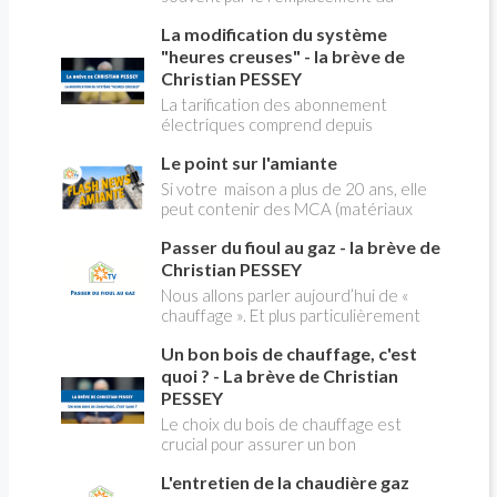
robinet flotteur. Tuto pour tout vous
La modification du système
expliquer
"heures creuses" - la brève de
Christian PESSEY
La tarification des abonnement
électriques comprend depuis
longtemps deux possibilités : heures
Le point sur l'amiante
pleines, heures creuses. Aujourd'hui
Christian PESSEY vous explique tout
Si votre maison a plus de 20 ans, elle
ce qu'il faut savoir sur la nouvelle
peut contenir des MCA (matériaux
modification du système "heures
contenant de l'amiante) ! Pas de
creuses" qui concerne près de 15
Passer du fioul au gaz - la brève de
panique, on fait le point dans notre
millions de Français !
flash news n°3 spéciale Amiante et
Christian PESSEY
ses dangers avec Christian Pessey
Nous allons parler aujourd’hui de «
chauffage ». Et plus particulièrement
du changement d’énergie. Nous allons
Un bon bois de chauffage, c'est
aborder l’abandon du fioul au profit du
gaz.
quoi ? - La brève de Christian
PESSEY
Le choix du bois de chauffage est
crucial pour assurer un bon
rendement énergétique et limiter
L'entretien de la chaudière gaz
l'impact environnemental. Mais