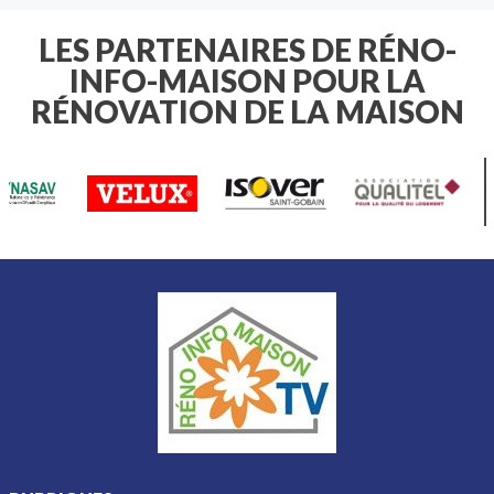
renforcer cette résistance.
peuvent vous faire gagner du temps…
très compliquée.
et parfois éviter une facture
LES PARTENAIRES DE RÉNO-
importante.
INFO-MAISON POUR LA
RÉNOVATION DE LA MAISON