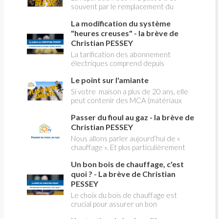
souvent par le remplacement du
robinet flotteur. Tuto pour tout vous
La modification du système
expliquer
"heures creuses" - la brève de
Christian PESSEY
La tarification des abonnement
électriques comprend depuis
longtemps deux possibilités : heures
Le point sur l'amiante
pleines, heures creuses. Aujourd'hui
Christian PESSEY vous explique tout
Si votre maison a plus de 20 ans, elle
ce qu'il faut savoir sur la nouvelle
peut contenir des MCA (matériaux
modification du système "heures
contenant de l'amiante) ! Pas de
creuses" qui concerne près de 15
Passer du fioul au gaz - la brève de
panique, on fait le point dans notre
millions de Français !
flash news n°3 spéciale Amiante et
Christian PESSEY
ses dangers avec Christian Pessey
Nous allons parler aujourd’hui de «
chauffage ». Et plus particulièrement
du changement d’énergie. Nous allons
Un bon bois de chauffage, c'est
aborder l’abandon du fioul au profit du
gaz.
quoi ? - La brève de Christian
PESSEY
Le choix du bois de chauffage est
crucial pour assurer un bon
rendement énergétique et limiter