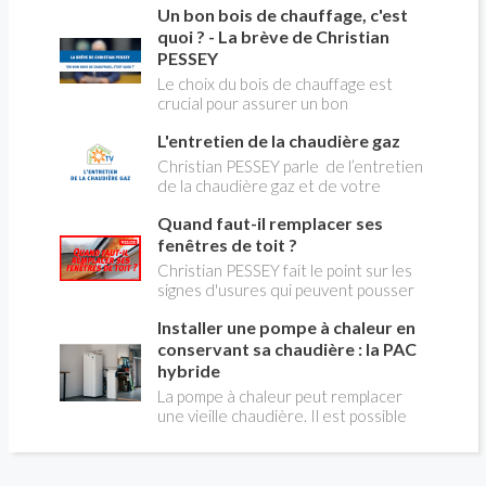
Un bon bois de chauffage, c'est
aborder l’abandon du fioul au profit du
gaz.
quoi ? - La brève de Christian
PESSEY
Le choix du bois de chauffage est
crucial pour assurer un bon
rendement énergétique et limiter
L'entretien de la chaudière gaz
l'impact environnemental. Mais
comment reconnaître un bois de
Christian PESSEY parle de l’entretien
qualité ? Plusieurs critères entrent en
de la chaudière gaz et de votre
jeu : le type d'essence, le taux
système de chauffage central. Si vous
d'humidité, la densité et la saison de
Quand faut-il remplacer ses
avez un système par radiateurs ou un
coupe.
plancher chauffant, qui sont alimentés
fenêtres de toit ?
par une chaudière au gaz, vous devez
Christian PESSEY fait le point sur les
faire entretenir celle-ci une fois par
signes d'usures qui peuvent pousser
an, que vous soyez locataire ou
au remplacement des fenêtres de
propriétaire occupant. C’est la même
Installer une pompe à chaleur en
toit. En remplaçant vos fenêtre de toit
chose pour un chauffe-bains au gaz.
vous ferez des économies de
conservant sa chaudière : la PAC
C’est une obligation légale. Si vous ne
chauffage et vous améliorerez le
hybride
le faites pas, votre responsabilité
confort des combles qui en sont
La pompe à chaleur peut remplacer
pourra être engagée en cas
équipées.
une vieille chaudière. Il est possible
d’accident, et vous ne serez pas
aussi de combiner une PAC avec
couvert par votre assurance.
l'énergie initialement utilisée (gaz ou
fioul) : on parle alors de "pompe à