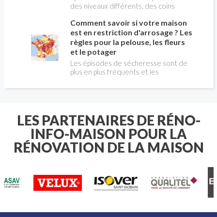
des niveaux différents, des coins
bizarres ou des tailles hors du
Comment savoir si votre maison
commun : découvrez comment poser
une clôture en PVC qui s'ajuste
est en restriction d'arrosage ? Les
parfaitement à votre espace. Nos
règles pour la pelouse, les fleurs
astuces vous aideront à garder un
et le potager
rendu uniforme, résistant et
Les épisodes de sécheresse sont de
esthétique, sans que cela n'affecte la
plus en plus fréquents et les
beauté de votre extérieur.
restrictions d'arrosage concernent
désormais de nombreuses communes
françaises chaque été. Avant
d'arroser votre pelouse , vos massifs
de fleurs ou votre potager , il est
LES PARTENAIRES DE RÉNO-
essentiel de connaître les règles
INFO-MAISON POUR LA
applicables à votre domicile.
RÉNOVATION DE LA MAISON