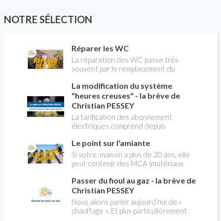
NOTRE SÉLECTION
Réparer les WC
La réparation des WC passe très
souvent par le remplacement du
robinet flotteur. Tuto pour tout vous
La modification du système
expliquer
"heures creuses" - la brève de
Christian PESSEY
La tarification des abonnement
électriques comprend depuis
longtemps deux possibilités : heures
Le point sur l'amiante
pleines, heures creuses. Aujourd'hui
Christian PESSEY vous explique tout
Si votre maison a plus de 20 ans, elle
ce qu'il faut savoir sur la nouvelle
peut contenir des MCA (matériaux
modification du système "heures
contenant de l'amiante) ! Pas de
creuses" qui concerne près de 15
Passer du fioul au gaz - la brève de
panique, on fait le point dans notre
millions de Français !
flash news n°3 spéciale Amiante et
Christian PESSEY
ses dangers avec Christian Pessey
Nous allons parler aujourd’hui de «
chauffage ». Et plus particulièrement
du changement d’énergie. Nous allons