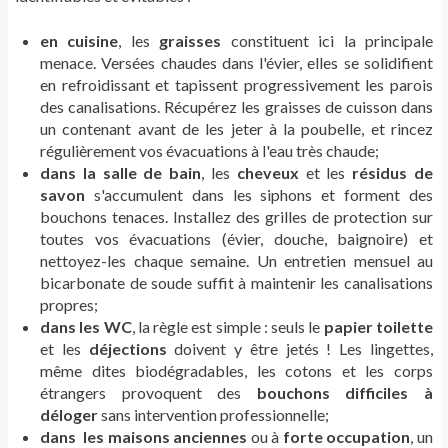
en cuisine
, les
graisses
constituent ici la principale
menace. Versées chaudes dans l'évier, elles se solidifient
en refroidissant et tapissent progressivement les parois
des canalisations. Récupérez les graisses de cuisson dans
un contenant avant de les jeter à la poubelle, et rincez
régulièrement vos évacuations à l'eau très chaude;
dans la salle de bain
, les
cheveux
et les
résidus de
savon
s'accumulent dans les siphons et forment des
bouchons tenaces. Installez des grilles de protection sur
toutes vos évacuations (évier, douche, baignoire) et
nettoyez-les chaque semaine. Un entretien mensuel au
bicarbonate de soude suffit à maintenir les canalisations
propres;
dans les WC
, la règle est simple : seuls le
papier toilette
et les
déjections
doivent y être jetés ! Les lingettes,
même dites biodégradables, les cotons et les corps
étrangers provoquent des
bouchons difficiles à
déloger
sans intervention professionnelle;
dans les maisons anciennes
ou à
forte occupation
, un