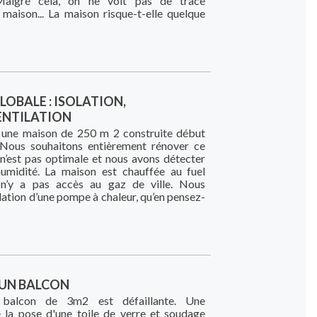
 Malgré cela, on ne voit pas de trace
 maison... La maison risque-t-elle quelque
OBALE : ISOLATION,
ENTILATION
r une maison de 250 m 2 construite début
Nous souhaitons entièrement rénover ce
n n’est pas optimale et nous avons détecter
umidité. La maison est chauffée au fuel
 n’y a pas accès au gaz de ville. Nous
llation d’une pompe à chaleur, qu’en pensez-
'UN BALCON
n balcon de 3m2 est défaillante. Une
 la pose d'une toile de verre et soudage