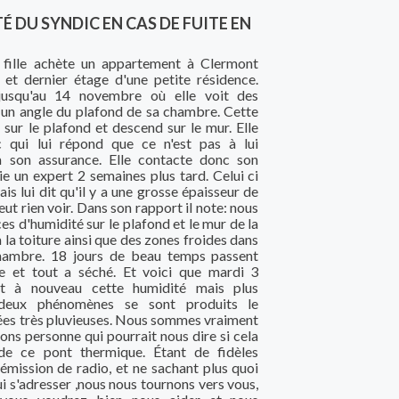
É DU SYNDIC EN CAS DE FUITE EN
e fille achète un appartement à Clermont
et dernier étage d'une petite résidence.
usqu'au 14 novembre où elle voit des
 un angle du plafond de sa chambre. Cette
sur le plafond et descend sur le mur. Elle
c qui lui répond que ce n'est pas à lui
 à son assurance. Elle contacte donc son
e un expert 2 semaines plus tard. Celui ci
is lui dit qu'il y a une grosse épaisseur de
peut rien voir. Dans son rapport il note: nous
es d'humidité sur le plafond et le mur de la
la toiture ainsi que des zones froides dans
chambre. 18 jours de beau temps passent
e et tout a séché. Et voici que mardi 3
t à nouveau cette humidité mais plus
deux phénomènes se sont produits le
ées très pluvieuses. Nous sommes vraiment
vons personne qui pourrait nous dire si cela
de ce pont thermique. Étant de fidèles
émission de radio, et ne sachant plus quoi
ui s'adresser ,nous nous tournons vers vous,