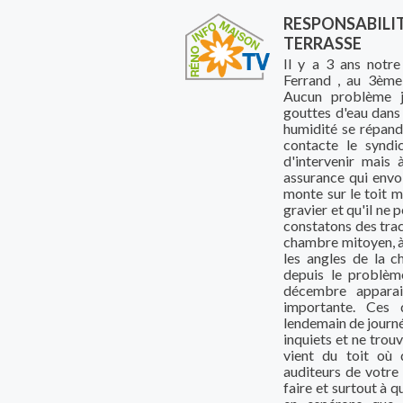
RESPONSABILIT
TERRASSE
Il y a 3 ans notr
Ferrand , au 3ème 
Aucun problème j
gouttes d'eau dans
humidité se répand 
contacte le syndi
d'intervenir mais
assurance qui envoi
monte sur le toit ma
gravier et qu'il ne 
constatons des trac
chambre mitoyen, à 
les angles de la 
depuis le problèm
décembre apparai
importante. Ces 
lendemain de journ
inquiets et ne trou
vient du toit où 
auditeurs de votre 
faire et surtout à q