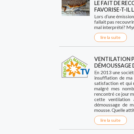
LE FAIT DE REC
FAVORISE-T-IL 
Lors d’une émission
fallait pas recouvrir
mal interprété? My
lire la suite
VENTILATION P
DÉMOUSSAGE D
En 2013 une société
insufflation de ma
satisfaction et qu
malgré mes nombr
rencontré ce jour 
cette ventilatio
démoussage de ma
mousse. Quelle atti
lire la suite