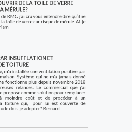
OUVRIR DE LA TOILE DE VERRE
LA MÉRULE?
 de RMC j’ai cru vous entendre dire qu’il ne
 la toile de verre car risque de mérule. Ai-je
riam
AR INSUFFLATION ET
E TOITURE
, m'a installée une ventilation positive par
 maison. Système qui ne m'a jamais donné
i ne fonctionne plus depuis novembre 2018
euses relances. Le commercial que j'ai
me propose comme solution pour remplacer
n à moindre coût et de procéder à un
 toiture qui, pour lui est couverte de
tude dois-je adopter? Bernard