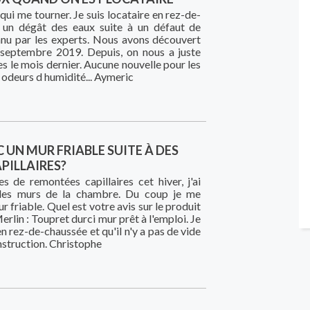
 qui me tourner. Je suis locataire en rez-de-
i un dégât des eaux suite à un défaut de
nnu par les experts. Nous avons découvert
en septembre 2019. Depuis, on nous a juste
es le mois dernier. Aucune nouvelle pour les
s odeurs d humidité... Aymeric
C UN MUR FRIABLE SUITE À DES
PILLAIRES?
s de remontées capillaires cet hiver, j'ai
, les murs de la chambre. Du coup je me
 friable. Quel est votre avis sur le produit
rlin : Toupret durci mur prêt à l'emploi. Je
en rez-de-chaussée et qu'il n'y a pas de vide
onstruction. Christophe