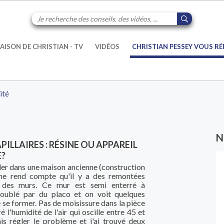
AISON DE CHRISTIAN - TV
VIDÉOS
CHRISTIAN PESSEY VOUS R
ité
N
ILLAIRES : RÉSINE OU APPAREIL
E?
ller dans une maison ancienne (construction
me rend compte qu'il y a des remontées
un des murs. Ce mur est semi enterré à
t doublé par du placo et on voit quelques
 se former. Pas de moisissure dans la pièce
ré l'humidité de l'air qui oscille entre 45 et
is régler le problème et j'ai trouvé deux