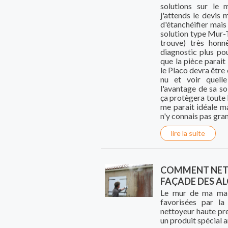
solutions sur le m
j'attends le devis 
d'étanchéifier mais
solution type Mur-T
trouve) très honn
diagnostic plus po
que la pièce parait
le Placo devra être 
nu et voir quelle
l'avantage de sa so
ça protègera toute 
me parait idéale mai
n'y connais pas gra
lire la suite
COMMENT NETT
FAÇADE DES AL
Le mur de ma maiso
favorisées par la
nettoyeur haute pr
un produit spécial 