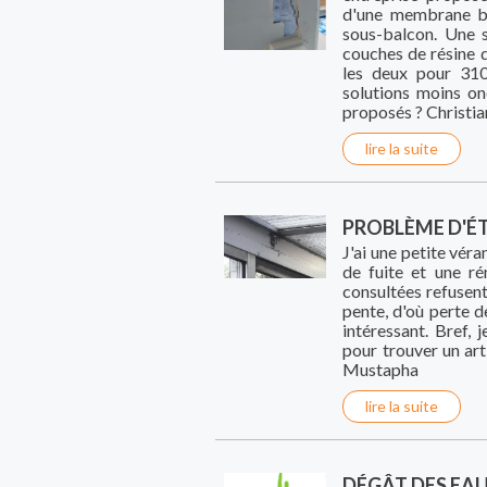
d'une membrane b
sous-balcon. Une 
couches de résine d
les deux pour 310
solutions moins on
proposés ? Christia
lire la suite
PROBLÈME D'É
J'ai une petite vér
de fuite et une ré
consultées refusent
pente, d'où perte d
intéressant. Bref, 
pour trouver un art
Mustapha
lire la suite
DÉGÂT DES EA