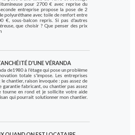
itumineuse pour 2700 € avec reprise du
seconde entreprise propose la pose de 2
e polyuréthane avec toile de renfort entre
0 €, sous-balcon repris. Si pas d'autres
éreuse, que choisir ? Que penser des prix
n
TANCHÉITÉ D'UNE VÉRANDA
anda de1980 à l'étage qui pose un problème
novation totale s'impose. Les entreprises
 le chantier, raison invoquée : pas assez de
e garantie fabricant, ou chantier pas assez
je tourne en rond et je sollicite votre aide
isan qui pourrait solutionner mon chantier.
UX QUAND ON EST LOCATAIRE