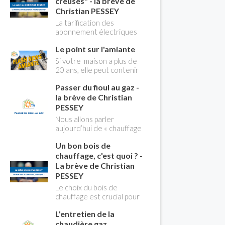
creuses" - la brève de
Christian PESSEY
La tarification des
abonnement électriques
comprend depuis
Le point sur l'amiante
longtemps deux
possibilités : heures
Si votre maison a plus de
pleines, heures creuses.
20 ans, elle peut contenir
Aujourd'hui Christian
des MCA (matériaux
PESSEY vous explique tout
Passer du fioul au gaz -
contenant de l'amiante) !
ce qu'il faut savoir sur la
Pas de panique, on fait le
la brève de Christian
nouvelle modification du
point dans notre flash
PESSEY
système "heures creuses"
news n°3 spéciale
Nous allons parler
qui concerne près de 15
Amiante et ses dangers
aujourd’hui de « chauffage
millions de Français !
avec Christian Pessey
». Et plus particulièrement
Un bon bois de
du changement d’énergie.
Nous allons aborder
chauffage, c'est quoi ? -
l’abandon du fioul au profit
La brève de Christian
du gaz.
PESSEY
Le choix du bois de
chauffage est crucial pour
assurer un bon
L'entretien de la
rendement énergétique
et limiter l'impact
chaudière gaz