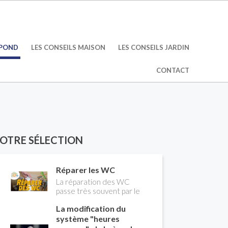
ÉPOND
LES CONSEILS MAISON
LES CONSEILS JARDIN
CONTACT
OTRE SÉLECTION
Réparer les WC
La réparation des WC
passe très souvent par le
remplacement du robinet
La modification du
flotteur. Tuto pour tout
vous expliquer
système "heures