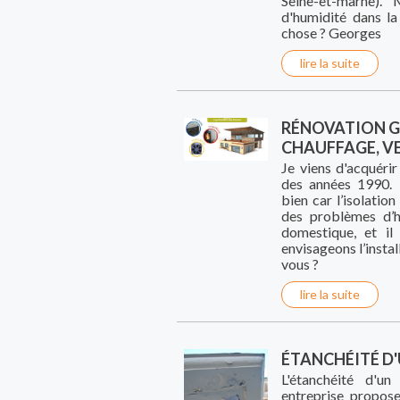
Seine-et-marne).
d'humidité dans la
chose ? Georges
lire la suite
RÉNOVATION GL
CHAUFFAGE, V
Je viens d'acquéri
des années 1990. 
bien car l’isolatio
des problèmes d’h
domestique, et il
envisageons l’insta
vous ?
lire la suite
ÉTANCHÉITÉ D
L'étanchéité d'u
entreprise propose