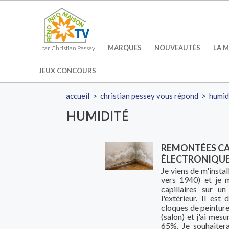
MARQUES
NOUVEAUTÉS
LA M
par Christian Pessey
JEUX CONCOURS
accueil
>
christian pessey vous répond
>
humid
HUMIDITÉ
REMONTÉES CAP
ÉLECTRONIQU
Je viens de m'insta
vers 1940) et je 
capillaires sur 
l'extérieur. Il es
cloques de peinture
(salon) et j'ai mesu
65%. Je souhaitera