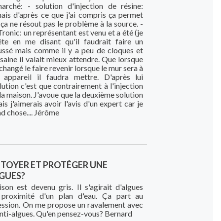
arché: - solution d'injection de résine:
mais d'après ce que j'ai compris ça permet
 ça ne résout pas le problème à la source. -
ronic: un représentant est venu et a été (je
ête en me disant qu'il faudrait faire un
ussé mais comme il y a peu de cloques et
 saine il valait mieux attendre. Que lorsque
changé le faire revenir lorsque le mur sera à
 appareil il faudra mettre. D'après lui
lution c'est que contrairement à l'injection
la maison. J'avoue que la deuxième solution
s j'aimerais avoir l'avis d'un expert car je
nd chose.... Jérôme
OYER ET PROTÉGER UNE
GUES?
n est devenu gris. Il s'agirait d'algues
 proximité d'un plan d'eau. Ça part au
ession. On me propose un ravalement avec
anti-algues. Qu'en pensez-vous? Bernard