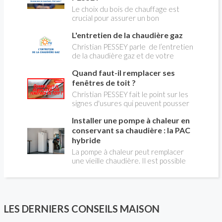
Le choix du bois de chauffage est
crucial pour assurer un bon
rendement énergétique et limiter
L'entretien de la chaudière gaz
l'impact environnemental. Mais
comment reconnaître un bois de
Christian PESSEY parle de l’entretien
qualité ? Plusieurs critères entrent en
de la chaudière gaz et de votre
jeu : le type d'essence, le taux
système de chauffage central. Si vous
d'humidité, la densité et la saison de
Quand faut-il remplacer ses
avez un système par radiateurs ou un
coupe.
plancher chauffant, qui sont alimentés
fenêtres de toit ?
par une chaudière au gaz, vous devez
Christian PESSEY fait le point sur les
faire entretenir celle-ci une fois par
signes d'usures qui peuvent pousser
an, que vous soyez locataire ou
au remplacement des fenêtres de
propriétaire occupant. C’est la même
Installer une pompe à chaleur en
toit. En remplaçant vos fenêtre de toit
chose pour un chauffe-bains au gaz.
vous ferez des économies de
conservant sa chaudière : la PAC
C’est une obligation légale. Si vous ne
chauffage et vous améliorerez le
hybride
le faites pas, votre responsabilité
confort des combles qui en sont
La pompe à chaleur peut remplacer
pourra être engagée en cas
équipées.
une vieille chaudière. Il est possible
d’accident, et vous ne serez pas
aussi de combiner une PAC avec
couvert par votre assurance.
l'énergie initialement utilisée (gaz ou
fioul) : on parle alors de "pompe à
chaleur hybride". Comment ça marche?
Est-ce intéressant économiquement?
LES DERNIERS CONSEILS MAISON
Peut-on bénéficier d'aides comme le