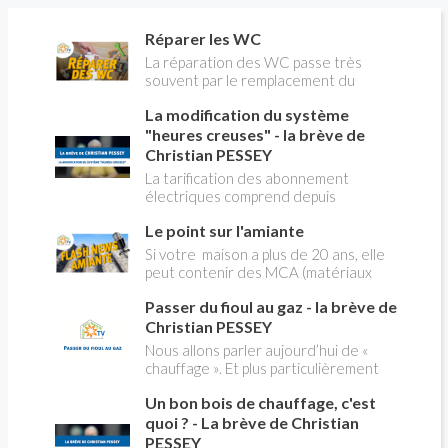
Réparer les WC
La réparation des WC passe très
souvent par le remplacement du
robinet flotteur. Tuto pour tout vous
La modification du système
expliquer
"heures creuses" - la brève de
Christian PESSEY
La tarification des abonnement
électriques comprend depuis
longtemps deux possibilités : heures
Le point sur l'amiante
pleines, heures creuses. Aujourd'hui
Christian PESSEY vous explique tout
Si votre maison a plus de 20 ans, elle
ce qu'il faut savoir sur la nouvelle
peut contenir des MCA (matériaux
modification du système "heures
contenant de l'amiante) ! Pas de
creuses" qui concerne près de 15
Passer du fioul au gaz - la brève de
panique, on fait le point dans notre
millions de Français !
flash news n°3 spéciale Amiante et
Christian PESSEY
ses dangers avec Christian Pessey
Nous allons parler aujourd’hui de «
chauffage ». Et plus particulièrement
du changement d’énergie. Nous allons
Un bon bois de chauffage, c'est
aborder l’abandon du fioul au profit du
gaz.
quoi ? - La brève de Christian
PESSEY