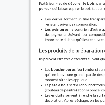
l’extérieur – et de
décorer le bois
, par 
poreux
qui laisse respirer le bois tout e
Les vernis
forment un film transpare
résistant suivant sa composition.
Les peintures
ne sont rien d’autre q
des pigments. Suivant leur compositi
importante du bois qu’elles recouvrent
Les produits de préparation 
Ils peuvent être très différents suivant que
Les
bouche-pores
(ou
fondurs
) ser
qu’il ne boive une grande partie des p
moment où on les applique.
La
pâte à bois
sert à reboucher trous e
(couteau de peintre) et on la ponce, 
Les
enduits
servent à rendre la surfa
décoration. Après séchage, on les pon