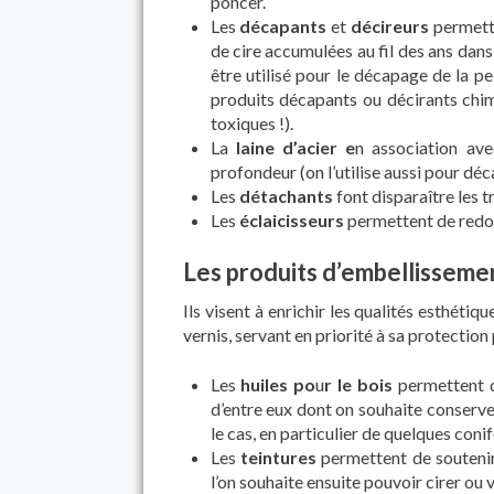
poncer.
Les
décapants
et
décireurs
permette
de cire accumulées au fil des ans dans
être utilisé pour le décapage de la pe
produits décapants ou décirants chim
toxiques !).
La
laine d’acier e
n association av
profondeur (on l’utilise aussi pour dé
Les
détachants
font disparaître les t
Les
éclaicisseurs
permettent de redonn
Les produits d’embellisseme
Ils visent à enrichir les qualités esthétiqu
vernis, servant en priorité à sa protection
Les
huiles po
u
r le bois
permettent de
d’entre eux dont on souhaite conserver l
le cas, en particulier de quelques con
Les
teintures
permettent de soutenir 
l’on souhaite ensuite pouvoir cirer ou v