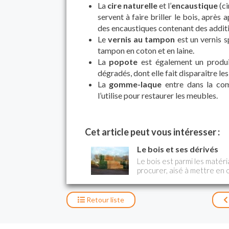
La
cire naturelle
et l’
encaustique
(ci
servent à faire briller le bois, après
des encaustiques contenant des additifs
Le
vernis au tampon
est un vernis s
tampon en coton et en laine.
La
popote
est également un produit
dégradés, dont elle fait disparaître le
La
gomme-laque
entre dans la com
l’utilise pour restaurer les meubles.
Cet article peut vous intéresser :
Le bois et ses dérivés
Le bois est parmi les matéri
procurer, aisé à mettre en 
construction, durable, résist
procure en outre une excell
le béton – et possède des q
Retour
liste
décoration et à la menuiseri
que la panneau de particule