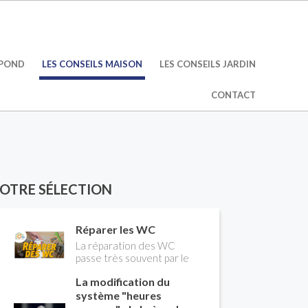
ÉPOND
LES CONSEILS MAISON
LES CONSEILS JARDIN
CONTACT
OTRE SÉLECTION
Réparer les WC
La réparation des WC
passe très souvent par le
remplacement du robinet
La modification du
flotteur. Tuto pour tout
vous expliquer
système "heures