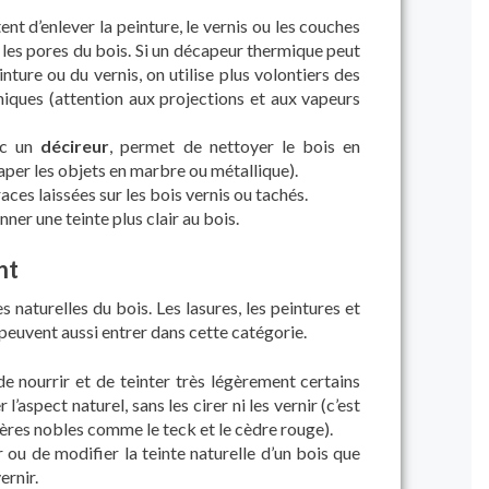
nt d’enlever la peinture, le vernis ou les couches
 les pores du bois. Si un décapeur thermique peut
inture ou du vernis, on utilise plus volontiers des
iques (attention aux projections et aux vapeurs
ec un
décireur
, permet de nettoyer le bois en
caper les objets en marbre ou métallique).
races laissées sur les bois vernis ou tachés.
er une teinte plus clair au bois.
nt
es naturelles du bois. Les lasures, les peintures et
 peuvent aussi entrer dans cette catégorie.
 nourrir et de teinter très légèrement certains
’aspect naturel, sans les cirer ni les vernir (c’est
ifères nobles comme le teck et le cèdre rouge).
ou de modifier la teinte naturelle d’un bois que
ernir.