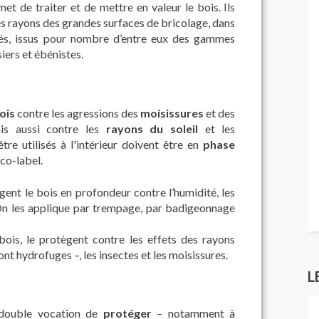
 de traiter et de mettre en valeur le bois. Ils
es rayons des grandes surfaces de bricolage, dans
isés, issus pour nombre d’entre eux des gammes
iers et ébénistes.
ois
contre les agressions des
moisissures
et des
is aussi contre les
rayons du soleil
et les
tre utilisés à l'intérieur doivent être en
phase
éco-label.
ent le bois en profondeur contre l’humidité, les
. On les applique par trempage, par badigeonnage
bois, le protègent contre les effets des rayons
sont hydrofuges –, les insectes et les moisissures.
L
 double vocation de
protéger
– notamment à