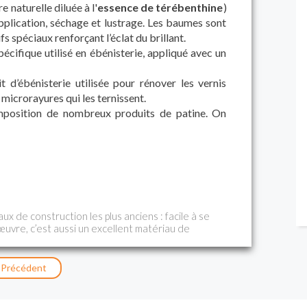
re naturelle diluée à l'
essence de térébenthine
)
 application, séchage et lustrage. Les baumes sont
 spéciaux renforçant l’éclat du brillant.
pécifique utilisé en ébénisterie, appliqué avec un
 d’ébénisterie utilisée pour rénover les vernis
s microrayures qui les ternissent.
position de nombreux produits de patine. On
aux de construction les plus anciens : facile à se
œuvre, c’est aussi un excellent matériau de
ant, qui se travaille avec un minimum d’outils. Il
ente isolation – bien meilleure que la pierre ou
ualités esthétiques qui le destinent à la
Précédent
e . Il est à l'origine de nombreux dérivés tels
s et le contreplaqué.