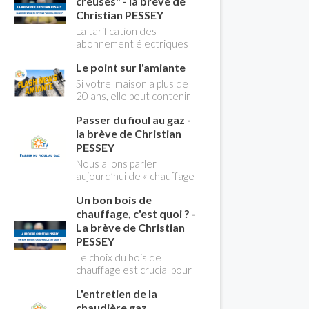
creuses" - la brève de
Christian PESSEY
La tarification des
abonnement électriques
comprend depuis
Le point sur l'amiante
longtemps deux
possibilités : heures
Si votre maison a plus de
pleines, heures creuses.
20 ans, elle peut contenir
Aujourd'hui Christian
des MCA (matériaux
PESSEY vous explique tout
Passer du fioul au gaz -
contenant de l'amiante) !
ce qu'il faut savoir sur la
Pas de panique, on fait le
la brève de Christian
nouvelle modification du
point dans notre flash
PESSEY
système "heures creuses"
news n°3 spéciale
Nous allons parler
qui concerne près de 15
Amiante et ses dangers
aujourd’hui de « chauffage
millions de Français !
avec Christian Pessey
». Et plus particulièrement
Un bon bois de
du changement d’énergie.
Nous allons aborder
chauffage, c'est quoi ? -
l’abandon du fioul au profit
La brève de Christian
du gaz.
PESSEY
Le choix du bois de
chauffage est crucial pour
assurer un bon
L'entretien de la
rendement énergétique
et limiter l'impact
chaudière gaz