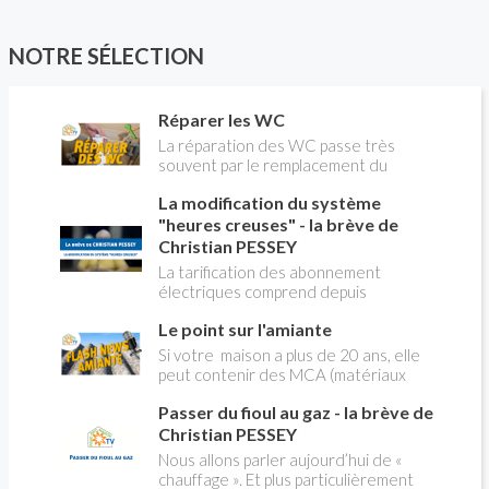
NOTRE SÉLECTION
Réparer les WC
La réparation des WC passe très
souvent par le remplacement du
robinet flotteur. Tuto pour tout vous
La modification du système
expliquer
"heures creuses" - la brève de
Christian PESSEY
La tarification des abonnement
électriques comprend depuis
longtemps deux possibilités : heures
Le point sur l'amiante
pleines, heures creuses. Aujourd'hui
Christian PESSEY vous explique tout
Si votre maison a plus de 20 ans, elle
ce qu'il faut savoir sur la nouvelle
peut contenir des MCA (matériaux
modification du système "heures
contenant de l'amiante) ! Pas de
creuses" qui concerne près de 15
Passer du fioul au gaz - la brève de
panique, on fait le point dans notre
millions de Français !
flash news n°3 spéciale Amiante et
Christian PESSEY
ses dangers avec Christian Pessey
Nous allons parler aujourd’hui de «
chauffage ». Et plus particulièrement