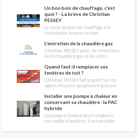
du changement d’énergie. Nous allons
Un bon bois de chauffage, c'est
aborder l’abandon du fioul au profit du
gaz.
quoi ? - La brève de Christian
PESSEY
Le choix du bois de chauffage est
crucial pour assurer un bon
rendement énergétique et limiter
L'entretien de la chaudière gaz
l'impact environnemental. Mais
comment reconnaître un bois de
Christian PESSEY parle de l’entretien
qualité ? Plusieurs critères entrent en
de la chaudière gaz et de votre
jeu : le type d'essence, le taux
système de chauffage central. Si vous
d'humidité, la densité et la saison de
Quand faut-il remplacer ses
avez un système par radiateurs ou un
coupe.
plancher chauffant, qui sont alimentés
fenêtres de toit ?
par une chaudière au gaz, vous devez
Christian PESSEY fait le point sur les
faire entretenir celle-ci une fois par
signes d'usures qui peuvent pousser
an, que vous soyez locataire ou
au remplacement des fenêtres de
propriétaire occupant. C’est la même
Installer une pompe à chaleur en
toit. En remplaçant vos fenêtre de toit
chose pour un chauffe-bains au gaz.
vous ferez des économies de
conservant sa chaudière : la PAC
C’est une obligation légale. Si vous ne
chauffage et vous améliorerez le
hybride
le faites pas, votre responsabilité
confort des combles qui en sont
La pompe à chaleur peut remplacer
pourra être engagée en cas
équipées.
une vieille chaudière. Il est possible
d’accident, et vous ne serez pas
aussi de combiner une PAC avec
couvert par votre assurance.
l'énergie initialement utilisée (gaz ou