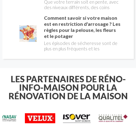
Que votre terrain soit en pente, avec
des niveaux différents, des coins
bizarres ou des tailles hors du
Comment savoir si votre maison
commun : découvrez comment poser
une clôture en PVC qui s'ajuste
est en restriction d'arrosage ? Les
parfaitement à votre espace. Nos
règles pour la pelouse, les fleurs
astuces vous aideront à garder un
et le potager
rendu uniforme, résistant et
Les épisodes de sécheresse sont de
esthétique, sans que cela n'affecte la
plus en plus fréquents et les
beauté de votre extérieur.
restrictions d'arrosage concernent
désormais de nombreuses communes
françaises chaque été. Avant
d'arroser votre pelouse , vos massifs
de fleurs ou votre potager , il est
LES PARTENAIRES DE RÉNO-
essentiel de connaître les règles
INFO-MAISON POUR LA
applicables à votre domicile.
RÉNOVATION DE LA MAISON