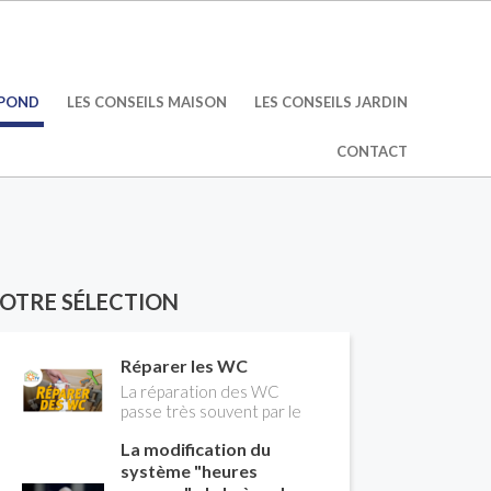
ÉPOND
LES CONSEILS MAISON
LES CONSEILS JARDIN
CONTACT
OTRE SÉLECTION
Réparer les WC
La réparation des WC
passe très souvent par le
remplacement du robinet
La modification du
flotteur. Tuto pour tout
vous expliquer
système "heures