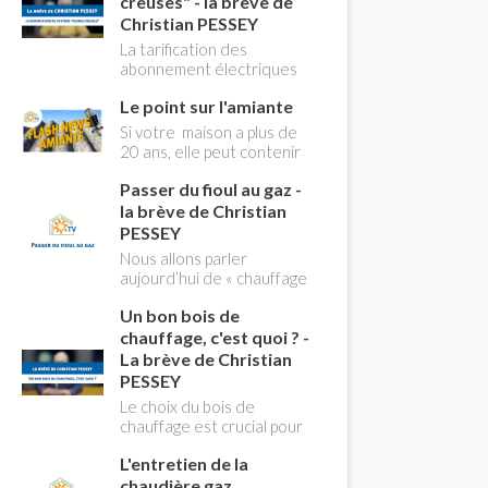
creuses" - la brève de
Christian PESSEY
La tarification des
abonnement électriques
comprend depuis
Le point sur l'amiante
longtemps deux
possibilités : heures
Si votre maison a plus de
pleines, heures creuses.
20 ans, elle peut contenir
Aujourd'hui Christian
des MCA (matériaux
PESSEY vous explique tout
Passer du fioul au gaz -
contenant de l'amiante) !
ce qu'il faut savoir sur la
Pas de panique, on fait le
la brève de Christian
nouvelle modification du
point dans notre flash
PESSEY
système "heures creuses"
news n°3 spéciale
Nous allons parler
qui concerne près de 15
Amiante et ses dangers
aujourd’hui de « chauffage
millions de Français !
avec Christian Pessey
». Et plus particulièrement
Un bon bois de
du changement d’énergie.
Nous allons aborder
chauffage, c'est quoi ? -
l’abandon du fioul au profit
La brève de Christian
du gaz.
PESSEY
Le choix du bois de
chauffage est crucial pour
assurer un bon
L'entretien de la
rendement énergétique
et limiter l'impact
chaudière gaz