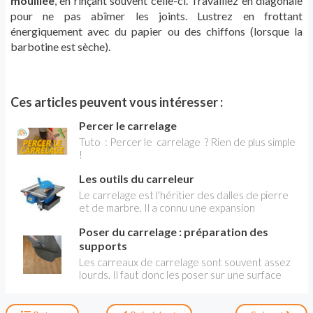
mouillée
, en rinçant souvent celle-ci. Travaillez en diagonale
pour ne pas abîmer les joints. Lustrez en frottant
énergiquement avec du papier ou des chiffons (lorsque la
barbotine est sèche).
Ces articles peuvent vous intéresser :
Percer le carrelage
Tuto : Percer le carrelage ? Rien de plus simple
!
Les outils du carreleur
Le carrelage est l'héritier des dalles de pierre
et de marbre. Il a connu une expansion
considérable avec le développement des
Poser du carrelage : préparation des
céramiques, et cela dès l’Antiquité. Un certain
nombre d'équipement et d'accessoires sont
supports
nécessaires pour sa pose.
Les carreaux de carrelage sont souvent assez
lourds. Il faut donc les poser sur une surface
solide. Le plus souvent, le carrelage est collé
sur une chape spécialement coulée ou sur une
chape ancienne ragréée. Assurez-vous que la