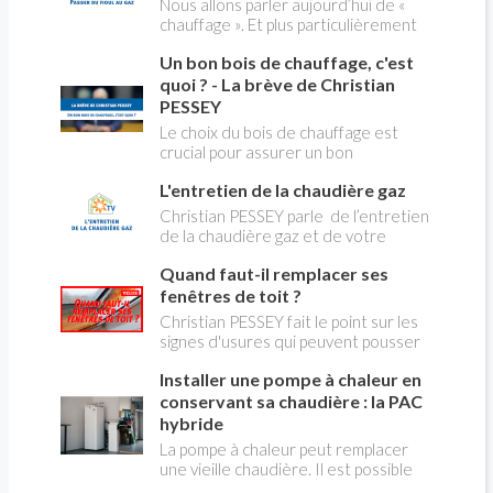
Nous allons parler aujourd’hui de «
chauffage ». Et plus particulièrement
du changement d’énergie. Nous allons
Un bon bois de chauffage, c'est
aborder l’abandon du fioul au profit du
gaz.
quoi ? - La brève de Christian
PESSEY
Le choix du bois de chauffage est
crucial pour assurer un bon
rendement énergétique et limiter
L'entretien de la chaudière gaz
l'impact environnemental. Mais
comment reconnaître un bois de
Christian PESSEY parle de l’entretien
qualité ? Plusieurs critères entrent en
de la chaudière gaz et de votre
jeu : le type d'essence, le taux
système de chauffage central. Si vous
d'humidité, la densité et la saison de
Quand faut-il remplacer ses
avez un système par radiateurs ou un
coupe.
plancher chauffant, qui sont alimentés
fenêtres de toit ?
par une chaudière au gaz, vous devez
Christian PESSEY fait le point sur les
faire entretenir celle-ci une fois par
signes d'usures qui peuvent pousser
an, que vous soyez locataire ou
au remplacement des fenêtres de
propriétaire occupant. C’est la même
Installer une pompe à chaleur en
toit. En remplaçant vos fenêtre de toit
chose pour un chauffe-bains au gaz.
vous ferez des économies de
conservant sa chaudière : la PAC
C’est une obligation légale. Si vous ne
chauffage et vous améliorerez le
hybride
le faites pas, votre responsabilité
confort des combles qui en sont
La pompe à chaleur peut remplacer
pourra être engagée en cas
équipées.
une vieille chaudière. Il est possible
d’accident, et vous ne serez pas
aussi de combiner une PAC avec
couvert par votre assurance.