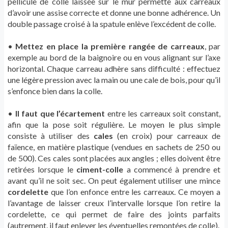
pellicule de colle laissée sur le mur permette aux carreaux
d’avoir une assise correcte et donne une bonne adhérence. Un
double passage croisé à la spatule enlève l’excédent de colle.
•
Mettez en place la première rangée de carreaux
, par
exemple au bord de la baignoire ou en vous alignant sur l’axe
horizontal. Chaque carreau adhère sans difficulté : effectuez
une légère pression avec la main ou une cale de bois, pour qu’il
s’enfonce bien dans la colle.
•
Il faut que l’écartement
entre les carreaux soit constant,
afin que la pose soit régulière. Le moyen le plus simple
consiste à utiliser des
cales
(en croix) pour carreaux de
faïence, en matière plastique (vendues en sachets de 250 ou
de 500). Ces cales sont placées aux angles ; elles doivent être
retirées lorsque le
ciment-colle
a commencé à prendre et
avant qu’il ne soit sec. On peut également utiliser une mince
cordelette
que l’on enfonce entre les carreaux. Ce moyen a
l’avantage de laisser creux l’intervalle lorsque l’on retire la
cordelette, ce qui permet de faire des joints parfaits
(autrement, il faut enlever les éventuelles remontées de colle).