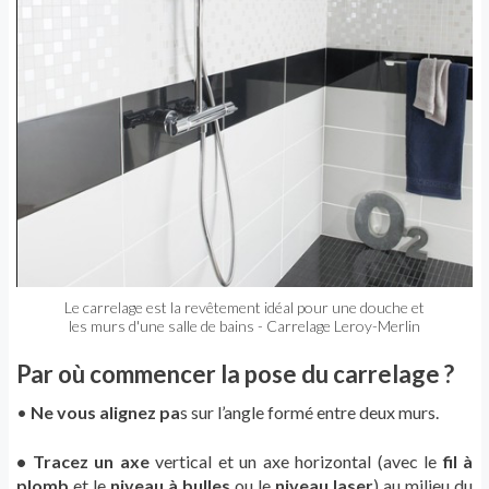
Le carrelage est la revêtement idéal pour une douche et
les murs d'une salle de bains - Carrelage Leroy-Merlin
Par où commencer la pose du carrelage ?
•
Ne vous alignez pa
s sur l’angle formé entre deux murs.
• Tracez un axe
vertical et un axe horizontal (avec le
fil à
plomb
et le
niveau à bulles
ou le
niveau laser
) au milieu du