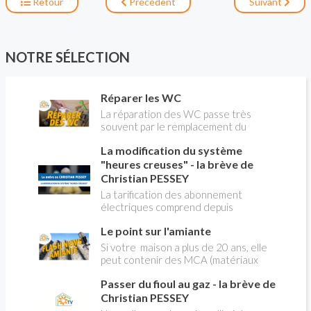
Retour
Précédent
Suivant
construction peut supporter sans problème le
poids des carreaux. Pour carreler, il faut
normalement déposer l’ancien revêtement de
sol, mais il n'est pas impossible de coller un
NOTRE SÉLECTION
nouveau carrelage sur un ancien.
Réparer les WC
La réparation des WC passe très
souvent par le remplacement du
robinet flotteur. Tuto pour tout vous
La modification du système
expliquer
"heures creuses" - la brève de
Christian PESSEY
La tarification des abonnement
électriques comprend depuis
longtemps deux possibilités : heures
Le point sur l'amiante
pleines, heures creuses. Aujourd'hui
Christian PESSEY vous explique tout
Si votre maison a plus de 20 ans, elle
ce qu'il faut savoir sur la nouvelle
peut contenir des MCA (matériaux
modification du système "heures
contenant de l'amiante) ! Pas de
creuses" qui concerne près de 15
Passer du fioul au gaz - la brève de
panique, on fait le point dans notre
millions de Français !
flash news n°3 spéciale Amiante et
Christian PESSEY
ses dangers avec Christian Pessey