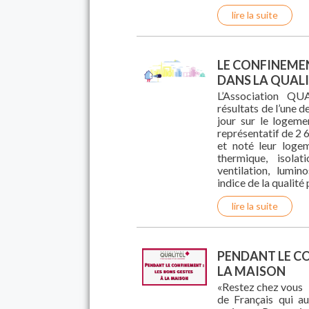
lire la suite
LE CONFINEMEN
DANS LA QUAL
L’Association QUA
résultats de l’une 
jour sur le logeme
représentatif de 2 
et noté leur loge
thermique, isolat
ventilation, lumin
indice de la qualit
lire la suite
PENDANT LE CO
LA MAISON
«Restez chez vous 
de Français qui a