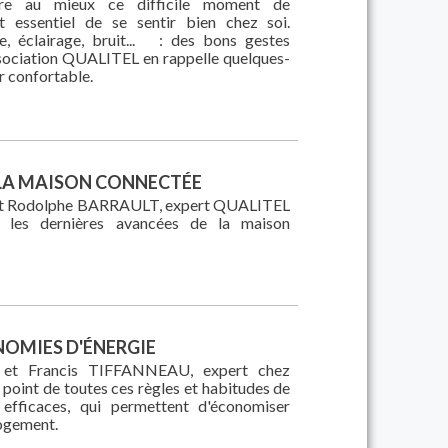
vre au mieux ce difficile moment de
st essentiel de se sentir bien chez soi.
e, éclairage, bruit... : des bons gestes
ssociation QUALITEL en rappelle quelques-
ur confortable.
: LA MAISON CONNECTÉE
 et Rodolphe BARRAULT, expert QUALITEL
r les dernières avancées de la maison
NOMIES D'ÉNERGIE
 et Francis TIFFANNEAU, expert chez
point de toutes ces règles et habitudes de
 efficaces, qui permettent d'économiser
logement.