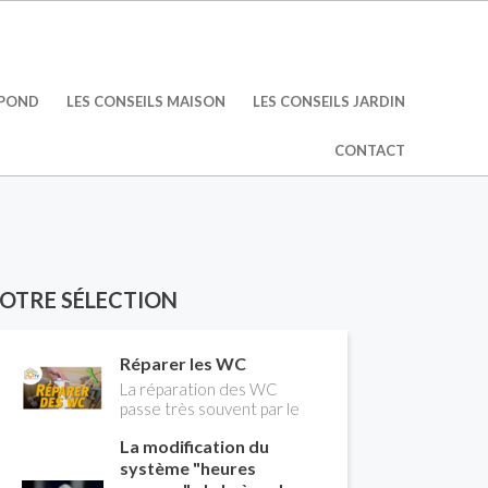
ÉPOND
LES CONSEILS MAISON
LES CONSEILS JARDIN
CONTACT
OTRE SÉLECTION
Réparer les WC
La réparation des WC
passe très souvent par le
remplacement du robinet
La modification du
flotteur. Tuto pour tout
vous expliquer
système "heures