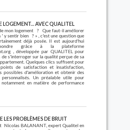
 LOGEMENT... AVEC QUALITEL
t de mon logement ? Que faut-il améliorer
 y sentir bien ? » , c'est une question que
tainement déjà posée. Il est aujourd'hui
épondre grâce à la plateforme
nt.org , développée par QUALITEL pour
de s'interroger sur la qualité perçue de sa
ppartement. Quelques clics suffisent pour
oints de satisfaction et insatisfaction,
ers possibles d'amélioration et obtenir des
s personnalisés. Un préalable utile pour
t, notamment en matière de performance
 LES PROBLÈMES DE BRUIT
et Nicolas BALANANT, expert Qualitel en