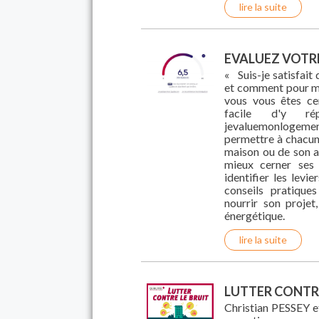
lire la suite
EVALUEZ VOTRE
« Suis-je satisfai
et comment pour m '
vous vous êtes cer
facile d'y r
jevaluemonlogeme
permettre à chacun 
maison ou de son a
mieux cerner ses p
identifier les levi
conseils pratique
nourrir son proje
énergétique.
lire la suite
LUTTER CONTRE
Christian PESSEY 