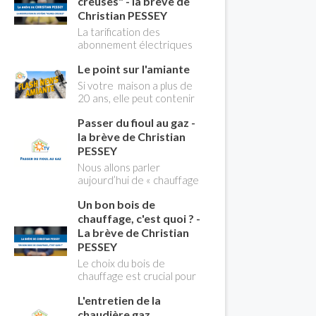
creuses" - la brève de
Christian PESSEY
La tarification des
abonnement électriques
comprend depuis
Le point sur l'amiante
longtemps deux
possibilités : heures
Si votre maison a plus de
pleines, heures creuses.
20 ans, elle peut contenir
Aujourd'hui Christian
des MCA (matériaux
PESSEY vous explique tout
Passer du fioul au gaz -
contenant de l'amiante) !
ce qu'il faut savoir sur la
Pas de panique, on fait le
la brève de Christian
nouvelle modification du
point dans notre flash
PESSEY
système "heures creuses"
news n°3 spéciale
Nous allons parler
qui concerne près de 15
Amiante et ses dangers
aujourd’hui de « chauffage
millions de Français !
avec Christian Pessey
». Et plus particulièrement
Un bon bois de
du changement d’énergie.
Nous allons aborder
chauffage, c'est quoi ? -
l’abandon du fioul au profit
La brève de Christian
du gaz.
PESSEY
Le choix du bois de
chauffage est crucial pour
assurer un bon
L'entretien de la
rendement énergétique
et limiter l'impact
chaudière gaz