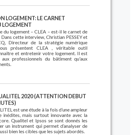
ON LOGEMENT: LE CARNET
U LOGEMENT
e du logement – CLEA – est-il le carnet de
 Dans cette interview, Christian PESSEY et
Q, Directeur de la stratégie numérique
vous présentent CLEA , véritable outil
aître et entretenir votre logement. Il est
n aux professionnels du bâtiment qu'aux
ments.
ALITEL 2020 (ATTENTION DEBUT
NUTES)
TEL est une étude à la fois d’une ampleur
e inédites, mais surtout innovante avec la
core. Qualitel et Ipsos se sont donnés les
r un instrument qui permet d’analyser de
aussi bien les cibles que les sujets abordés.