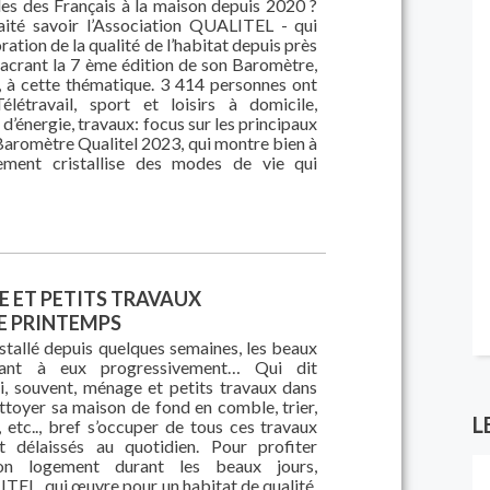
des des Français à la maison depuis 2020 ?
aité savoir l’Association QUALITEL - qui
ation de la qualité de l’habitat depuis près
sacrant la 7 ème édition de son Baromètre,
, à cette thématique. 3 414 personnes ont
élétravail, sport et loisirs à domicile,
d’énergie, travaux: focus sur les principaux
aromètre Qualitel 2023, qui montre bien à
ement cristallise des modes de vie qui
 ET PETITS TRAVAUX
E PRINTEMPS
stallé depuis quelques semaines, les beaux
uant à eux progressivement… Qui dit
si, souvent, ménage et petits travaux dans
toyer sa maison de fond en comble, trier,
L
, etc.., bref s’occuper de tous ces travaux
nt délaissés au quotidien. Pour profiter
on logement durant les beaux jours,
TEL, qui œuvre pour un habitat de qualité,