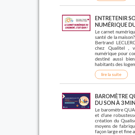
ENTRETENIR S
NUMÉRIQUE D
Le carnet numériqu
santé de la maison?
Bertrand LECLERC
chez Qualitel , 
numérique pour conn
destiné aussi bie
habitants des loge
lire la suite
BAROMÈTRE QU
DU SON À 3 MI
Le baromètre QUALI
et d’une robustess
création du Qualis
moyens de fabrique
façon large et fine 