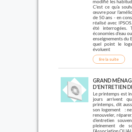
modifié les habitu
C’est ce qu’a souh
œuvre pour l’amélior
de 50 ans - en con
réalisé avec IPSOS
été interrogées. T
économies d’eau ou 
enseignements du B
quel point le log
évoluent
lire la suite
GRAND MÉNAGE
D'ENTRETIEN D
Le printemps est in
jours arrivent q
printemps, dit aus
son logement : net
renouveler, réparer
d’entretien souve
pleinement de s
l’Association QUALI