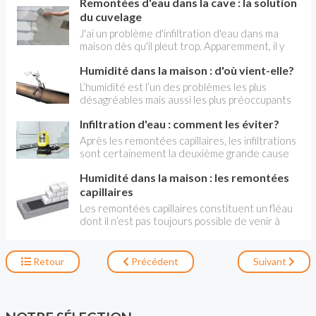
Remontées d'eau dans la cave : la solution
du cuvelage
J'ai un problème d'infiltration d'eau dans ma
maison dès qu'il pleut trop. Apparemment, il y
aurait peut-être une source. Je pensais drainer,
Humidité dans la maison : d'où vient-elle?
quand j'aurai trouver les finances, le côté de la
maison où il y a l'infiltration mais on me dit que si
L’humidité est l’un des problèmes les plus
l'eau vient du dessous ça ne servira à rien.
désagréables mais aussi les plus préoccupants
Pouvez-vous m'aider car je ne sais plus quoi
dans la maison, aussi bien pour ceux qui y
faire. Je voudrais régler ce gros problème avant
Infiltration d'eau : comment les éviter?
habitent que pour la maison elle-même. Elle
de vendre la maison. Fabienne
peut avoir différentes origines et causes.
Après les remontées capillaires, les infiltrations
sont certainement la deuxième grande cause
d’humidité dans la maison. Elles regroupent
Humidité dans la maison : les remontées
toutes les formes d’humidification du bâti, dues
à des pertes d’étanchéité de ce que les
capillaires
professionnels appellent « l’enveloppe ».
Les remontées capillaires constituent un fléau
dont il n’est pas toujours possible de venir à
bout. Elles sont la principale cause d’humidité
dans les maisons, au niveau du rez-de-
chaussée voire du premier étage.
Retour
Précédent
Suivant