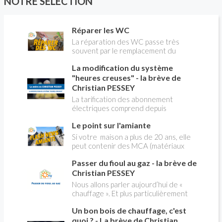
NOTRE SÉLECTION
Réparer les WC
La réparation des WC passe très
souvent par le remplacement du
robinet flotteur. Tuto pour tout vous
La modification du système
expliquer
"heures creuses" - la brève de
Christian PESSEY
La tarification des abonnement
électriques comprend depuis
longtemps deux possibilités : heures
Le point sur l'amiante
pleines, heures creuses. Aujourd'hui
Christian PESSEY vous explique tout
Si votre maison a plus de 20 ans, elle
ce qu'il faut savoir sur la nouvelle
peut contenir des MCA (matériaux
modification du système "heures
contenant de l'amiante) ! Pas de
creuses" qui concerne près de 15
Passer du fioul au gaz - la brève de
panique, on fait le point dans notre
millions de Français !
flash news n°3 spéciale Amiante et
Christian PESSEY
ses dangers avec Christian Pessey
Nous allons parler aujourd’hui de «
chauffage ». Et plus particulièrement
du changement d’énergie. Nous allons
Un bon bois de chauffage, c'est
aborder l’abandon du fioul au profit du
gaz.
quoi ? - La brève de Christian