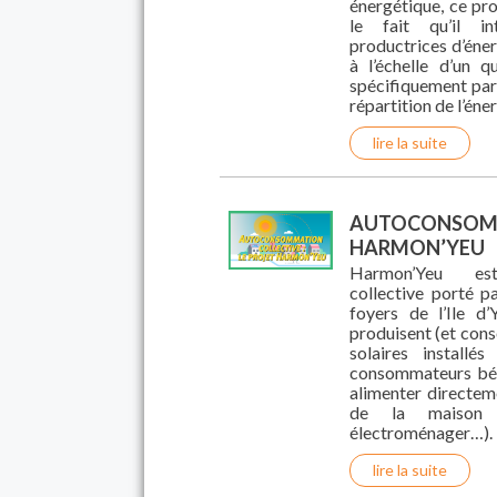
énergétique, ce pr
le fait qu’il in
productrices d’éne
à l’échelle d’un q
spécifiquement par
répartition de l’éner
lire la suite
AUTOCONSOMMA
HARMON’YEU
Harmon’Yeu es
collective porté 
foyers de l’Ile d
produisent (et con
solaires installé
consommateurs bén
alimenter directem
de la maison (
électroménager…). 
lire la suite