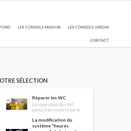
ÉPOND
LES CONSEILS MAISON
LES CONSEILS JARDIN
CONTACT
OTRE SÉLECTION
Réparer les WC
La réparation des WC
passe très souvent par le
remplacement du robinet
La modification du
flotteur. Tuto pour tout
vous expliquer
système "heures