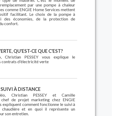
e type de matériel. C'est le moment de
n remplacement par une pompe à chaleur
ures comme ENGIE Home Services mettent
sitif facilitant. Le choix de la pompe à
lui des économies, de la protection de
du confort.
VERTE, QU'EST-CE QUE C'EST?
, Christian PESSEY vous explique le
contrats d'électricité verte
 SUIVI À DISTANCE
éo, Christian PESSEY et Camille
ef de projet marketing chez ENGIE
s expliquent comment fonctionne le suivi à
 chaudière et en quoi il représente un
ur son entretien.