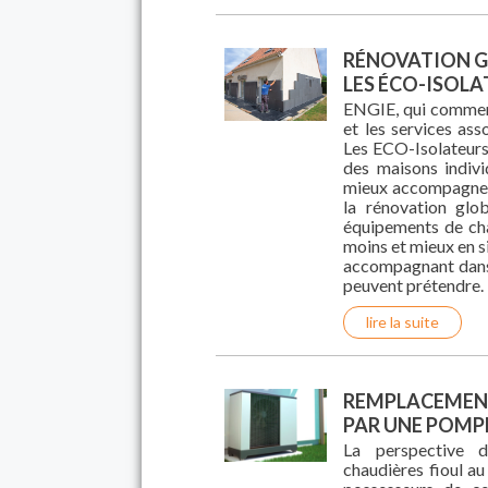
RÉNOVATION GL
LES ÉCO-ISOLA
ENGIE, qui commerci
et les services ass
Les ECO-Isolateurs,
des maisons indivi
mieux accompagner l
la rénovation glob
équipements de cha
moins et mieux en si
accompagnant dans l
peuvent prétendre.
lire la suite
REMPLACEMENT
PAR UNE POMP
La perspective d
chaudières fioul au