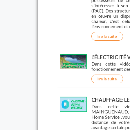
possesseurs de c
s'intéresser à so
(PAC). Des struct
en œuvre un dispo
chaleur, c'est ce
l'environnement et 
lire la suite
L'ÉLECTRICITÉ 
Dans cette vidéo
fonctionnement des 
lire la suite
CHAUFFAGE: LE
Dans cette vid
MAINGUENAUD, ch
Home Service , vou
distance de votre
avantage certain po