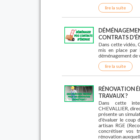
lire la suite
DÉMÉNAGEMEN
CONTRATS D'ÉN
Dans cette vidéo, C
mis en place par 
déménagement de vo
lire la suite
RÉNOVATION É
TRAVAUX ?
Dans cette inte
CHEVALLIER, direc
présente un simula
d'évaluer le coup 
artisan RGE (Reco
concrétiser vos t
rénovation auxquell