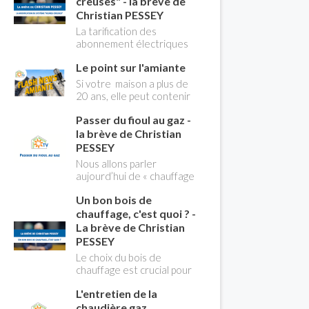
creuses" - la brève de
Christian PESSEY
La tarification des
abonnement électriques
comprend depuis
Le point sur l'amiante
longtemps deux
possibilités : heures
Si votre maison a plus de
pleines, heures creuses.
20 ans, elle peut contenir
Aujourd'hui Christian
des MCA (matériaux
PESSEY vous explique tout
Passer du fioul au gaz -
contenant de l'amiante) !
ce qu'il faut savoir sur la
Pas de panique, on fait le
la brève de Christian
nouvelle modification du
point dans notre flash
PESSEY
système "heures creuses"
news n°3 spéciale
Nous allons parler
qui concerne près de 15
Amiante et ses dangers
aujourd’hui de « chauffage
millions de Français !
avec Christian Pessey
». Et plus particulièrement
Un bon bois de
du changement d’énergie.
Nous allons aborder
chauffage, c'est quoi ? -
l’abandon du fioul au profit
La brève de Christian
du gaz.
PESSEY
Le choix du bois de
chauffage est crucial pour
assurer un bon
L'entretien de la
rendement énergétique
et limiter l'impact
chaudière gaz