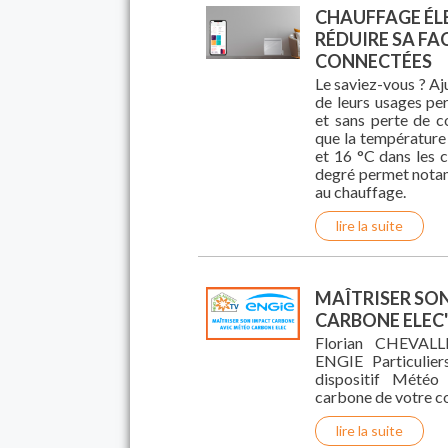
CHAUFFAGE ÉLE
RÉDUIRE SA F
CONNECTÉES
Le saviez-vous ? Aj
de leurs usages pe
et sans perte de c
que la température 
et 16 °C dans les 
degré permet notam
au chauffage.
lire la suite
MAÎTRISER SO
CARBONE ELEC
Florian CHEVALLI
ENGIE Particulier
dispositif Météo
carbone de votre c
lire la suite