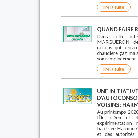
lire la suite
QUAND FAIRE R
Dans cette inte
MARGUERON de E
raisons qui peuve
chaudière gaz mais
son remplacement.
lire la suite
UNE INITIATIV
D'AUTOCONSOM
VOISINS : HAR
Au printemps 2020,
l’Île d’Yeu et 3
expérimentation i
baptisée Harmon’Ye
et des autorités 