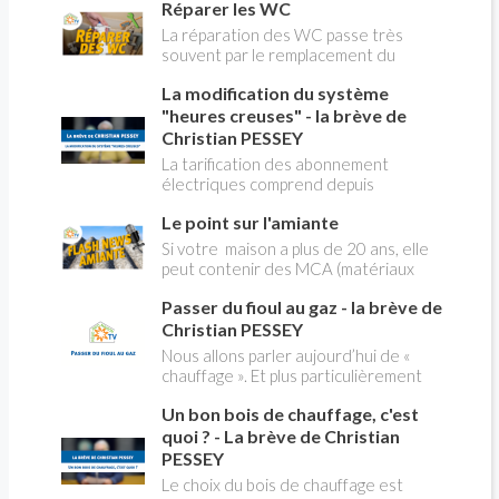
Réparer les WC
La réparation des WC passe très
souvent par le remplacement du
robinet flotteur. Tuto pour tout vous
La modification du système
expliquer
"heures creuses" - la brève de
Christian PESSEY
La tarification des abonnement
électriques comprend depuis
longtemps deux possibilités : heures
Le point sur l'amiante
pleines, heures creuses. Aujourd'hui
Christian PESSEY vous explique tout
Si votre maison a plus de 20 ans, elle
ce qu'il faut savoir sur la nouvelle
peut contenir des MCA (matériaux
modification du système "heures
contenant de l'amiante) ! Pas de
creuses" qui concerne près de 15
Passer du fioul au gaz - la brève de
panique, on fait le point dans notre
millions de Français !
flash news n°3 spéciale Amiante et
Christian PESSEY
ses dangers avec Christian Pessey
Nous allons parler aujourd’hui de «
chauffage ». Et plus particulièrement
du changement d’énergie. Nous allons
Un bon bois de chauffage, c'est
aborder l’abandon du fioul au profit du
gaz.
quoi ? - La brève de Christian
PESSEY
Le choix du bois de chauffage est