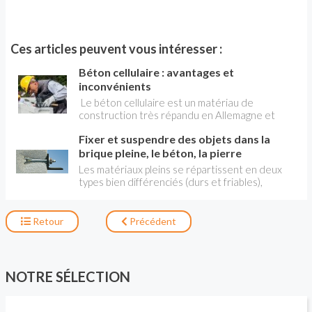
Ces articles peuvent vous intéresser :
Béton cellulaire : avantages et
inconvénients
Le béton cellulaire est un matériau de
construction très répandu en Allemagne et
dans les pays du Nord, mais il est encore très
Fixer et suspendre des objets dans la
peu utilisé chez nous. Il est connu en France
sous sa marque générique historique : Siporex
brique pleine, le béton, la pierre
(devenu Xella / Ytong ).
Les matériaux pleins se répartissent en deux
types bien différenciés (durs et friables),
auxquels correspondent des techniques de
fixation entre lesquelles vous aurez à choisir en
fonction de la charge à supporter.
Retour
Précédent
NOTRE SÉLECTION